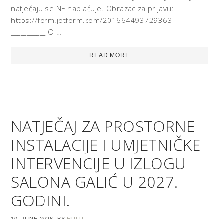
natječaju se NE naplaćuje. Obrazac za prijavu:
https://form.jotform.com/201664493729363
___________ O …
READ MORE
NATJEČAJ ZA PROSTORNE
INSTALACIJE I UMJETNIČKE
INTERVENCIJE U IZLOGU
SALONA GALIĆ U 2027.
GODINI.
10. JUNE 2026.
BY
HULU