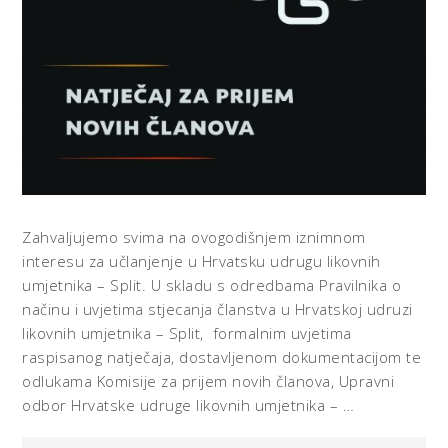
Zahvaljujemo svima na ovogodišnjem iznimnom
interesu za učlanjenje u Hrvatsku udrugu likovnih
umjetnika – Split. U skladu s odredbama Pravilnika o
načinu i uvjetima stjecanja članstva u Hrvatskoj udruzi
likovnih umjetnika – Split, formalnim uvjetima
raspisanog natječaja, dostavljenom dokumentacijom te
odlukama Komisije za prijem novih članova, Upravni
odbor Hrvatske udruge likovnih umjetnika – …