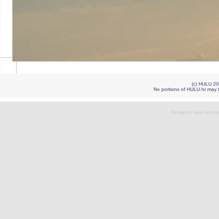
(c) HULU 
No portions of HULU.hr may b
Designed and devel