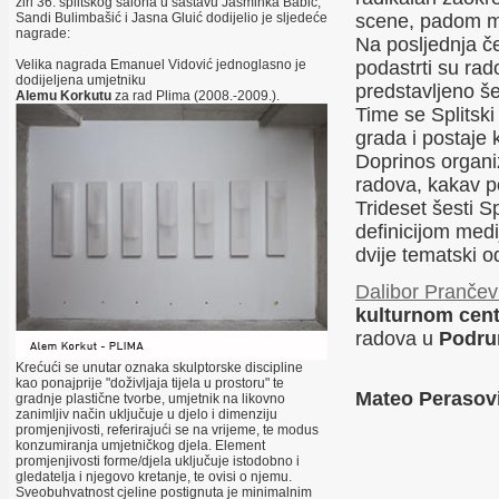
žiri 36. splitskog salona u sastavu Jasminka Babić,
Sandi Bulimbašić i Jasna Gluić dodijelio je sljedeće
scene, padom me
nagrade:
Na posljednja če
Velika nagrada Emanuel Vidović jednoglasno je
podastrti su rad
dodijeljena umjetniku
predstavljeno še
Alemu Korkutu
za rad Plima (2008.-2009.).
Time se Splitski
grada i postaje k
Doprinos organiz
radova, kakav p
Trideset šesti S
definicijom medi
dvije tematski 
Dalibor Prančev
kulturnom cen
radova u
Podru
Krećući se unutar oznaka skulptorske discipline
kao ponajprije "doživljaja tijela u prostoru" te
Mateo Perasov
gradnje plastične tvorbe, umjetnik na likovno
zanimljiv način uključuje u djelo i dimenziju
promjenjivosti, referirajući se na vrijeme, te modus
konzumiranja umjetničkog djela. Element
promjenjivosti forme/djela uključuje istodobno i
gledatelja i njegovo kretanje, te ovisi o njemu.
Sveobuhvatnost cjeline postignuta je minimalnim