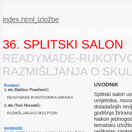
index.html
izložbe
2009.
14.studenog - 06 prosinc
36. SPLITSKI SALON
READYMADE-RUKOTVOR
RAZMIŠLJANJA O SKU
UVODNIK
Kuratori:
Dalibor Prančević
1. dio
(
)
Splitski salon u
READYMADE-RUKOTVORINA-IGRAčKA
umjetnika, novu
Toni Horvatić
2. dio
(
)
dotadašnjih revi
godišnja žiriran
RAZMIŠLJANJA O SKULPTURI
Nakon jednogodi
tematsku izložbu
NAGRADE
:
radikalan zaokre