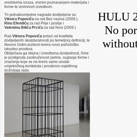
sredstvima izraza, vrsnim poznavanjem materijala i
forme te iznimnom izvedbom.
HULU 2
Tri jednakovrijedne nagrade dodijeljene su:
Viktoru Popoviću
za rad Bez naziva (2009.),
Rinu Efendiću
za rad Prije i poslije i
No por
Valentinu Biliću Prciću
za rad Novi (2009.).
Rad
Viktora Popovića
polazi od kvaliteta
without
dodijeljenih skulpturalnosti po temeljnoj definiciji, te
likovno čistim jezikom kreira novo psihološko
iskustvo prostora.
Obilježava ga idejna i izvedbena dosljednost, čime
je postignuta zaokruženost cjeline, suglasje forme i
značenja koje se ne kreće samo unutar
umjetničkog konteksta i prostorno-osjetilnog
doživljaja rada.