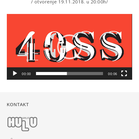
/ otvorenje 19.11.2018. u 20:00h/
Reproduktor
videozapisa
00:00
00:06
KONTAKT