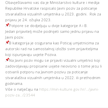
Obavještavamo vas da je Ministarstvo kulture i medija
Republike Hrvatske raspisalo Javni poziv za poticanje
stvaralaštva vizualnih umjetnika u 2023. godini. Rok za
prijavu je 24. ožujka 2023.
Potpore se dodjeljuju u dvije kategorije A i B.
Jedan prijavitelj može podnijeti samo jednu prijavu na
Javni poziv.
B kategorija je osigurana kao Poticaj umjetnicima za
autorski rad na samostalnoj izložbi svim prijaviteljima
koji ispunjavaju uvjete Poziva.
Na Javni poziv mogu se prijaviti vizualni umjetnici koji
zadovoljavaju propisane uvjete neovisno o tome jesu li
ostvarili potporu na Javnom pozivu za poticanje
stvaralaštva vizualnih umjetnika u 2022. ili prethodnim
godinama.
Više o natječaju na
https://min-kulture.gov.hr/…/javni-
poziv-za…/23544