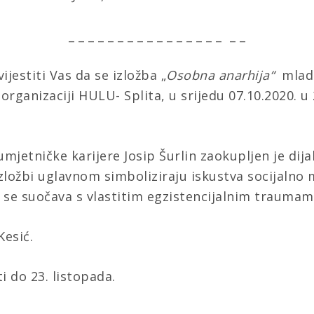
_ _ _ _ _ _ _ _ _ _ _ _ _ _ _ _ _ _
jestiti Vas da se izložba „
Osobna anarhija“
mlado
 organizaciji HULU- Splita,
u srijedu 07.10.2020. u
jetničke karijere Josip Šurlin zaokupljen je dija
izložbi uglavnom simboliziraju iskustva socijalno
e se suočava s vlastitim egzistencijalnim traumam
Kesić.
i do 23. listopada.