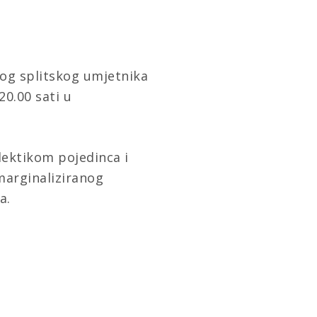
g splitskog umjetnika
 20.00
sati u
lektikom pojedinca i
 marginaliziranog
a.