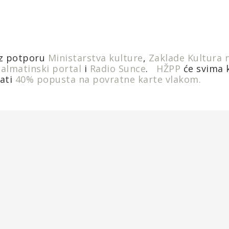
uz potporu
Ministarstva kulture
,
Zaklade Kultura 
almatinski portal
i
Radio Sunce
.
HŽPP
će svima k
rati
40% popusta na povratne karte vlakom.