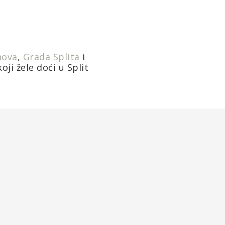
nova
,
Grada Splita
i
oji žele doći u Split