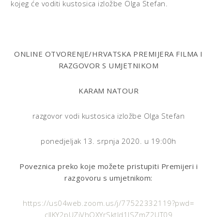
kojeg će voditi kustosica izložbe Olga Stefan.
ONLINE OTVORENJE/HRVATSKA PREMIJERA FILMA I
RAZGOVOR S UMJETNIKOM
KARAM NATOUR
razgovor vodi kustosica izložbe Olga Stefan
ponedjeljak 13. srpnja 2020. u 19:00h
Poveznica preko koje možete pristupiti Premijeri i
razgovoru s umjetnikom:
https://us04web.zoom.us/j/
77522332119?pwd=
cllKY2pUZjVhOXYrSktId1JSZmZ2UT
09