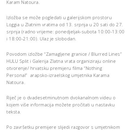
Karam Natoura.
Izložba se može pogledati u galerijskom prostoru
Loggia u Zlatnim vratima od 13. srpnja u 20 sati do 27.
srpnja (radno vrijeme: ponedjeljak-subota 10:00-13:00
i 18:00-21:00). Ulaz je slobodan.
Povodom izložbe “Zamagljene granice / Blurred Lines”
HULU Split i Galerija Zlatna vrata organiziraju online
otvorenje/ hrvatsku premijeru filma “Nothing
Personal” arapsko-izraelskog umjetnika Karama
Natoura.
Riječ je o dvadesetminutnom dvokanalnom videu o
kojem više informacija možete pročitati u nastavku
teksta.
Po završetku premijere slijedi razgovor s umjetnikom