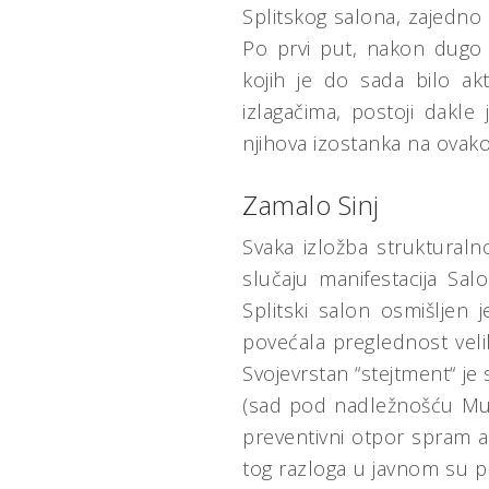
Splitskog salona, zajedno
Po prvi put, nakon dugo
kojih je do sada bilo ak
izlagačima, postoji dakle
njihova izostanka na ovako 
Zamalo Sinj
Svaka izložba strukturaln
slučaju manifestacija Sa
Splitski salon osmišljen
povećala preglednost velik
Svojevrstan “stejtment“ je
(sad pod nadležnošću Muze
preventivni otpor spram ar
tog razloga u javnom su pr