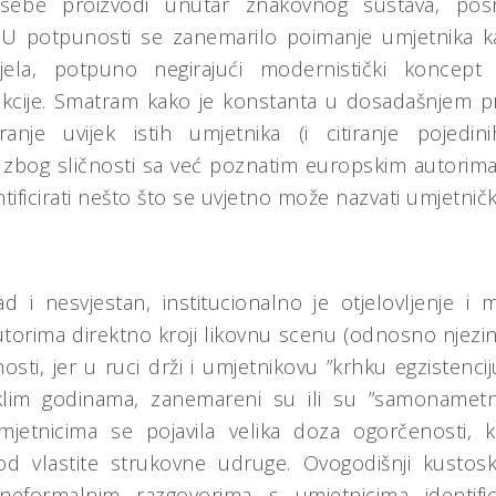
 sebe proizvodi unutar znakovnog sustava, posr
. U potpunosti se zanemarilo poimanje umjetnika ka
djela, potpuno negirajući modernistički koncept 
kcije. Smatram kako je konstanta u dosadašnjem pri
iranje uvijek istih umjetnika (i citiranje pojedi
zbog sličnosti sa već poznatim europskim autorima il
tificirati nešto što se uvjetno može nazvati umjetn
 i nesvjestan, institucionalno je otjelovljenje i m
autorima direktno kroji likovnu scenu (odnosno njezinu
sti, jer u ruci drži i umjetnikovu ”krhku egzistenc
eklim godinama, zanemareni su ili su ”samonametn
mjetnicima se pojavila velika doza ogorčenosti, k
 od vlastite strukovne udruge. Ovogodišnji kustos
formalnim razgovorima s umjetnicima identific