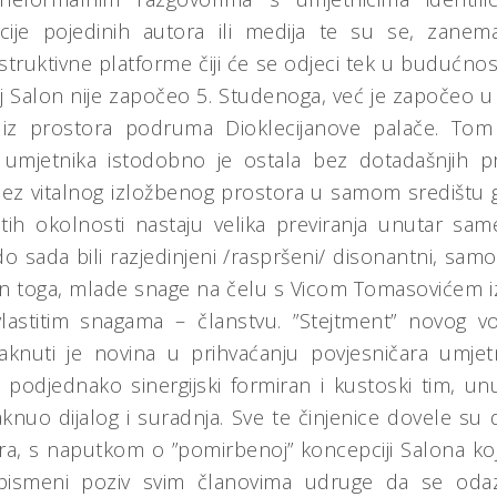
acije pojedinih autora ili medija te su se, zanemar
struktivne platforme čiji će se odjeci tek u budućnost
 Salon nije započeo 5. Studenoga, već je započeo u 
 iz prostora podruma Dioklecijanove palače. Tom
 umjetnika istodobno je ostala bez dotadašnjih pr
ez vitalnog izložbenog prostora u samom središtu gr
 tih okolnosti nastaju velika previranja unutar s
 sada bili razjedinjeni /raspršeni/ disonantni, sa
kon toga, mlade snage na čelu s Vicom Tomasovićem
astitim snagama – članstvu. ”Stejtment” novog vo
aknuti je novina u prihvaćanju povjesničara umje
 podjednako sinergijski formiran i kustoski tim, u
aknuo dijalog i suradnja. Sve te činjenice dovele su
, s naputkom o ”pomirbenoj” koncepciji Salona koji 
e pismeni poziv svim članovima udruge da se oda