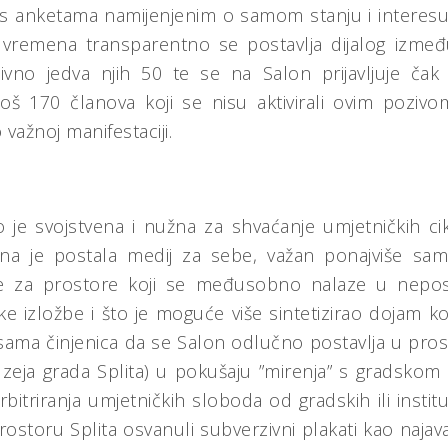
 s anketama namijenjenim o samom stanju i interesu
 vremena transparentno se postavlja dijalog izme
tivno jedva njih 50 te se na Salon prijavljuje čak
 još 170 članova koji se nisu aktivirali ovim pozivo
važnoj manifestaciji.
o je svojstvena i nužna za shvaćanje umjetničkih c
lona je postala medij za sebe, važan ponajviše sam
 je za prostore koji se međusobno nalaze u neposr
e izložbe i što je moguće više sintetizirao dojam koje
 sama činjenica da se Salon odlučno postavlja u pro
ja grada Splita) u pokušaju ”mirenja” s gradskom 
bitriranja umjetničkih sloboda od gradskih ili institu
ostoru Splita osvanuli subverzivni plakati kao najav