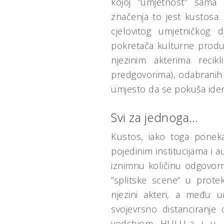
kojoj ”umjetnost” sama
značenja to jest kustosa
cjelovitog umjetničkog 
pokretača kulturne produ
njezinim akterima recikl
predgovorima), odabranih 
umjesto da se pokuša iden
Svi za jednoga…
Kustos, iako toga ponekad
pojedinim institucijama i 
iznimnu količinu odgovorno
”splitske scene” u prot
njezini akteri, a među u
svojevrsno distanciranje
vodstvom HULU-a i u ne