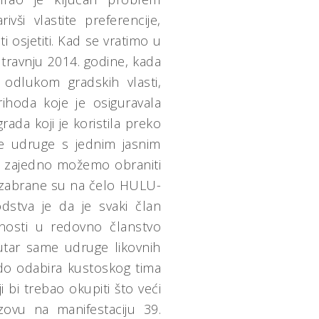
ivši vlastite preferencije,
i osjetiti. Kad se vratimo u
travnju 2014. godine, kada
 odlukom gradskih vlasti,
ihoda koje je osiguravala
ada koji je koristila preko
ame udruge s jednim jasnim
mo zajedno možemo obraniti
 izabrane su na čelo HULU-
dstva je da je svaki član
tnosti u redovno članstvo
nutar same udruge likovnih
 do odabira kustoskog tima
bi trebao okupiti što veći
zovu na manifestaciju 39.