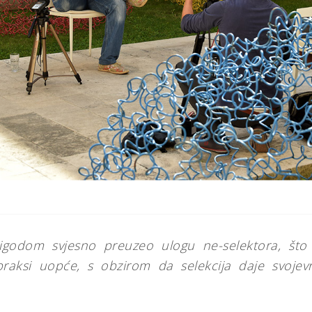
igodom svjesno preuzeo ulogu ne-selektora, što 
raksi uopće, s obzirom da selekcija daje svojevrs