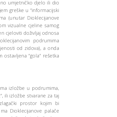
o umjetničko djelo ili dio
jem greške u ”informacijski
ima (unutar Dioklecijanove
kom vizualne cjeline samog
 cjeloviti doživljaj odnosa
Dioklecijanovim podrumima
ljenosti od zidova), a onda
 ostavljena ”gola” rešetka
dojma izložbe u podrumima,
, ili izložbe stvarane za taj
lagački prostor kojim bi
ruma Dioklecijanove palače