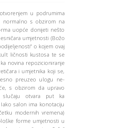
im otvorenjem u podrumima
o je normalno s obzirom na
forma uopće donijeti nešto
vjesničara umjetnosti (Božo
podijeljenosti” o kojem ovaj
kult ličnosti kustosa te se
lika novina repozicioniranje
etičara i umjetnika koji se,
jesno preuzeo ulogu ne-
opće, s obzirom da upravo
om slučaju otvara put ka
. Iako salon ima konotaciju
početku modernih vremena)
mološke forme umjetnosti u