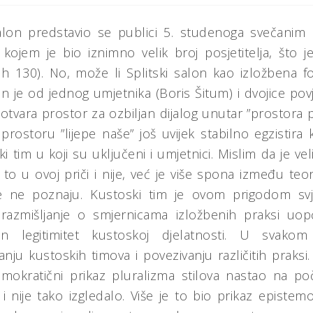
 salon predstavio se publici 5. studenoga svečan
 kojem je bio iznimno velik broj posjetitelja, št
jih 130). No, može li Splitski salon kao izložbena 
n je od jednog umjetnika (Boris Šitum) i dvojice po
 otvara prostor za ozbiljan dijalog unutar ”prostora 
prostoru ”lijepe naše” još uvijek stabilno egzistira 
ki tim u koji su uključeni i umjetnici. Mislim da je ve
to u ovoj priči i nije, već je više spona između teor
e ne poznaju. Kustoski tim je ovom prigodom sv
 razmišljanje o smjernicama izložbenih praksi u
tan legitimitet kustoskoj djelatnosti. U svak
anju kustoskih timova i povezivanju različitih praksi
(demokratični prikaz pluralizma stilova nastao na 
 i nije tako izgledalo. Više je to bio prikaz episte