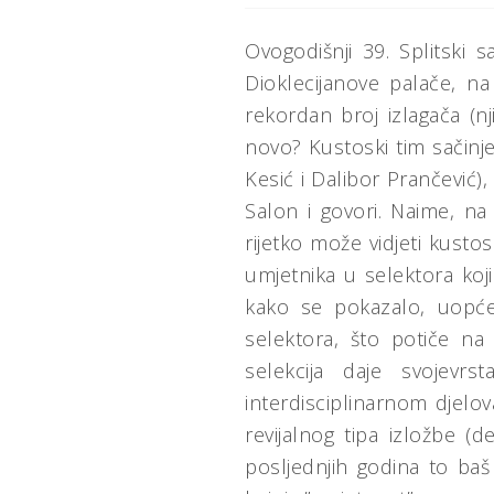
Ovogodišnji 39. Splitski
Dioklecijanove palače, na
rekordan broj izlagača (n
novo? Kustoski tim sačinje
Kesić i Dalibor Prančević),
Salon i govori. Naime, na 
rijetko može vidjeti kustos
umjetnika u selektora koji 
kako se pokazalo, uopć
selektora, što potiče na
selekcija daje svojevrs
interdisciplinarnom djelov
revijalnog tipa izložbe 
posljednjih godina to baš