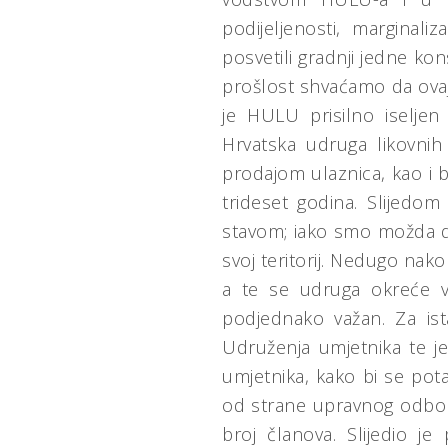
podijeljenosti, marginaliz
posvetili gradnji jedne kon
prošlost shvaćamo da ovaj
je HULU prisilno iseljen
Hrvatska udruga likovnih
prodajom ulaznica, kao i b
trideset godina. Slijedom
stavom; iako smo možda do
svoj teritorij. Nedugo na
a te se udruga okreće vl
podjednako važan. Za ist
Udruženja umjetnika te je
umjetnika, kako bi se pot
od strane upravnog odbora
broj članova. Slijedio j