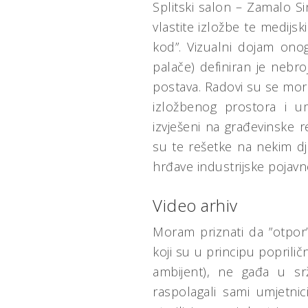
Splitski salon – Zamalo S
vlastite izložbe te medijs
kod”. Vizualni dojam onog
palače) definiran je nebr
postava. Radovi su se mora
izložbenog prostora i um
izvješeni na građevinske r
su te rešetke na nekim dj
hrđave industrijske pojavn
Video arhiv
Moram priznati da ”otpor”
koji su u principu popriličn
ambijent), ne gađa u sr
raspolagali sami umjetnic