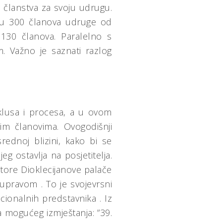
 članstva za svoju udrugu.
đu 300 članova udruge od
 130 članova. Paralelno s
m. Važno je saznati razlog
iklusa i procesa, a u ovom
im članovima. Ovogodišnji
ednoj blizini, kako bi se
g ostavlja na posjetitelja.
store Dioklecijanove palače
upravom . To je svojevrsni
cionalnih predstavnika . Iz
a mogućeg izmještanja: ”39.