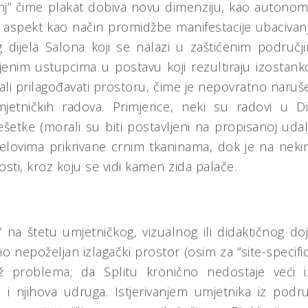
inj” čime plakat dobiva novu dimenziju, kao autonomn
ki aspekt kao način promidžbe manifestacije ubacivan
 dijela Salona koji se nalazi u zaštićenim područj
ojenim ustupcima u postavu koji rezultiraju izostan
li prilagođavati prostoru, čime je nepovratno narušen
jetničkih radova. Primjerice, neki su radovi u 
ešetke (morali su biti postavljeni na propisanoj uda
elovima prikrivane crnim tkaninama, dok je na nekim
osti, kroz koju se vidi kamen zida palače.
 na štetu umjetničkog, vizualnog ili didaktičnog 
o nepoželjan izlagački prostor (osim za ”site-specific”
ž problema; da Splitu kronično nedostaje veći iz
i i njihova udruga. Istjerivanjem umjetnika iz pod