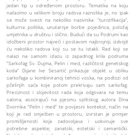
jedan tip u određenom prostoru. Tematika na koju
nailazimo u velikom broju radova raznolika je, no ipak
se može svesti na nekoliko nazivnika: ”turistfikacija”,
kulturna politika, unutarnje borbe pojedinca, položaj
umjetnika u društvu i slično. Budući da su Podrumi kao
izložbeni prostor najveći i postavom najbrojniji, izdvojit
ću nekoliko radova koji su se tu istakli. Rad koji se
nalazi na samom izlazu iz zapadnog krila podruma
”Sarkofag Sv. Dujma, Pelin i med, različitost genetskog
koda” Dijane Ive Sesartić prikazuje objekt u obliku
sarkofaga u kombiniranoj tehnici voska, na podlozi od
pčelinjih saća koje potom prekrivaju sam sarkofag.
Preciznost i slojevitost rada koja odgovara na temu
salona, asocirajući na pjesmu splitskog autora Dina
Dvornika ”Pelin i med” te povijesni kontekst, način na
koji je rad smješten u prostoru, izvrstan je primjer
promišljenosti koja zadovoljava i uokviruje sve
potrebne aspekte; zanatski, estetski i semantički.