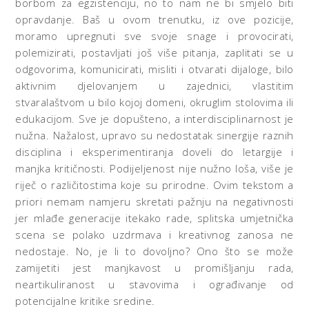
borbom za egzistenciju, no to nam ne bi smjelo biti
opravdanje. Baš u ovom trenutku, iz ove pozicije,
moramo upregnuti sve svoje snage i provocirati,
polemizirati, postavljati još više pitanja, zaplitati se u
odgovorima, komunicirati, misliti i otvarati dijaloge, bilo
aktivnim djelovanjem u zajednici, vlastitim
stvaralaštvom u bilo kojoj domeni, okruglim stolovima ili
edukacijom. Sve je dopušteno, a interdisciplinarnost je
nužna. Nažalost, upravo su nedostatak sinergije raznih
disciplina i eksperimentiranja doveli do letargije i
manjka kritičnosti. Podijeljenost nije nužno loša, više je
riječ o različitostima koje su prirodne. Ovim tekstom a
priori nemam namjeru skretati pažnju na negativnosti
jer mlađe generacije itekako rade, splitska umjetnička
scena se polako uzdrmava i kreativnog zanosa ne
nedostaje. No, je li to dovoljno? Ono što se može
zamijetiti jest manjkavost u promišljanju rada,
neartikuliranost u stavovima i ograđivanje od
potencijalne kritike sredine.