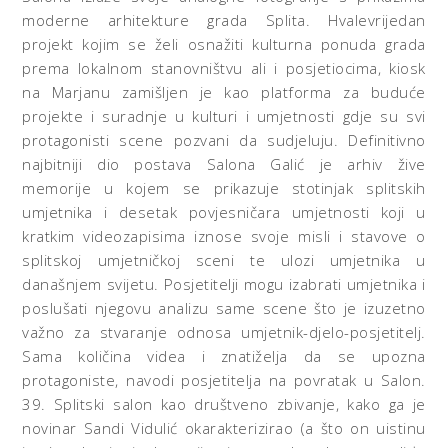
moderne arhitekture grada Splita. Hvalevrijedan
projekt kojim se želi osnažiti kulturna ponuda grada
prema lokalnom stanovništvu ali i posjetiocima, kiosk
na Marjanu zamišljen je kao platforma za buduće
projekte i suradnje u kulturi i umjetnosti gdje su svi
protagonisti scene pozvani da sudjeluju. Definitivno
najbitniji dio postava Salona Galić je arhiv žive
memorije u kojem se prikazuje stotinjak splitskih
umjetnika i desetak povjesničara umjetnosti koji u
kratkim videozapisima iznose svoje misli i stavove o
splitskoj umjetničkoj sceni te ulozi umjetnika u
današnjem svijetu. Posjetitelji mogu izabrati umjetnika i
poslušati njegovu analizu same scene što je izuzetno
važno za stvaranje odnosa umjetnik-djelo-posjetitelj.
Sama količina videa i znatiželja da se upozna
protagoniste, navodi posjetitelja na povratak u Salon.
39. Splitski salon kao društveno zbivanje, kako ga je
novinar Sandi Vidulić okarakterizirao (a što on uistinu