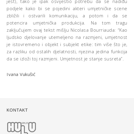
jest), tako je ipak osvijestio potrebu da se nadiđu
podjele kako bi se pojedini akteri umjetničke scene
zbližili i ostvarili komunikaciju, a potom i da se
potencira umjetnička produkcija. Na tom tragu
zaključujem ovaj tekst mišlju Nicolasa Bourriauda: “Kao
ljudsko djelovanje utemeljeno na razmjeni, umjetnost
je istovremeno i objekt i subjekt etike: tim više što je,
za razliku od ostalih djelatnosti, njezina jedina funkcija
da se izloži toj razmjeni. Umjetnost je stanje susreta”.
Ivana Vukušić
KONTAKT