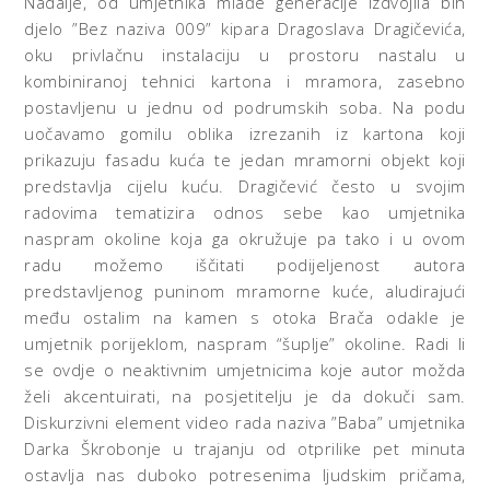
Nadalje, od umjetnika mlađe generacije izdvojila bih
djelo ”Bez naziva 009” kipara Dragoslava Dragičevića,
oku privlačnu instalaciju u prostoru nastalu u
kombiniranoj tehnici kartona i mramora, zasebno
postavljenu u jednu od podrumskih soba. Na podu
uočavamo gomilu oblika izrezanih iz kartona koji
prikazuju fasadu kuća te jedan mramorni objekt koji
predstavlja cijelu kuću. Dragičević često u svojim
radovima tematizira odnos sebe kao umjetnika
naspram okoline koja ga okružuje pa tako i u ovom
radu možemo iščitati podijeljenost autora
predstavljenog puninom mramorne kuće, aludirajući
među ostalim na kamen s otoka Brača odakle je
umjetnik porijeklom, naspram “šuplje” okoline. Radi li
se ovdje o neaktivnim umjetnicima koje autor možda
želi akcentuirati, na posjetitelju je da dokuči sam.
Diskurzivni element video rada naziva ”Baba” umjetnika
Darka Škrobonje u trajanju od otprilike pet minuta
ostavlja nas duboko potresenima ljudskim pričama,