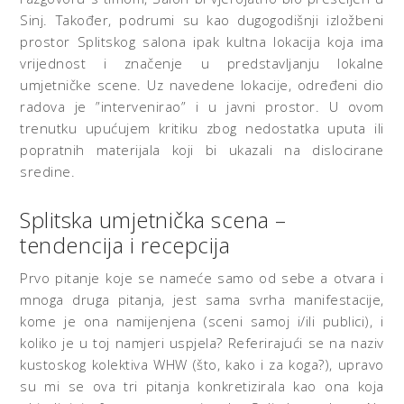
Sinj. Također, podrumi su kao dugogodišnji izložbeni
prostor Splitskog salona ipak kultna lokacija koja ima
vrijednost i značenje u predstavljanju lokalne
umjetničke scene. Uz navedene lokacije, određeni dio
radova je ”intervenirao” i u javni prostor. U ovom
trenutku upućujem kritiku zbog nedostatka uputa ili
popratnih materijala koji bi ukazali na dislocirane
sredine.
Splitska umjetnička scena –
tendencija i recepcija
Prvo pitanje koje se nameće samo od sebe a otvara i
mnoga druga pitanja, jest sama svrha manifestacije,
kome je ona namijenjena (sceni samoj i/ili publici), i
koliko je u toj namjeri uspjela? Referirajući se na naziv
kustoskog kolektiva WHW (što, kako i za koga?), upravo
su mi se ova tri pitanja konkretizirala kao ona koja