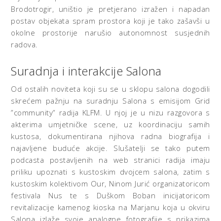
Brodotrogir, uništio je pretjerano izražen i napadan
postav objekata spram prostora koji je tako zašavši u
okolne prostorije narušio autonomnost susjednih
radova.
Suradnja i interakcije Salona
Od ostalih noviteta koji su se u sklopu salona dogodili
skrećem pažnju na suradnju Salona s emisijom Grid
”community” radija KLFM. U njoj je u nizu razgovora s
akterima umjetničke scene, uz koordinaciju samih
kustosa, dokumentirana njihova radna biografija i
najavljene buduće akcije. Slušatelji se tako putem
podcasta postavljenih na web stranici radija imaju
priliku upoznati s kustoskim dvojcem salona, zatim s
kustoskim kolektivom Our, Ninom Jurić organizatoricom
festivala Nus te s Duškom Boban inicijatoricom
revitalizacije kamenog kioska na Marjanu koja u okviru
Salona izlaže svoje analogne fotografije s prikazima