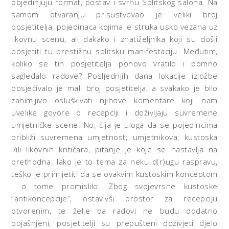
objedinjuju format, postav i svrhu Splitskog salona. Na
samom otvaranju prisustvovao je veliki broj
posjetitelja, pojedinaca kojima je struka usko vezana uz
likovnu scenu, ali dakako i znatiželjnika koji su došli
posjetiti tu prestižnu splitsku manifestaciju. Međutim,
koliko se tih posjetitelja ponovo vratilo i pomno
sagledalo radove? Posljednjih dana lokacije izložbe
posjećivalo je mali broj posjetitelja, a svakako je bilo
zanimljivo osluškivati njihove komentare koji nam
uvelike govore o recepciji i doživljaju suvremene
umjetničke scene. No, čija je uloga da se pojedincima
približi suvremena umjetnost; umjetnikova, kustoska
i/ili likovnih kritičara, pitanje je koje se nastavlja na
prethodna. Iako je to tema za neku d(r)ugu raspravu,
teško je primijetiti da se ovakvim kustoskim konceptom
i o tome promislilo. Zbog svojevrsne kustoske
”antikoncepcije”, ostavivši prostor za recepciju
otvorenim, te želje da radovi ne budu dodatno
pojašnjeni, posjetitelji su prepušteni doživjeti djelo