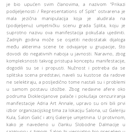
je bio upućen svim članovima, a nazivom “Prikazi
podijeljenosti / Representations of Split” ostvarena je
mala jezična manipulacija koja je aludirala na
(podijeljenu) umjetničku scenu grada Splita, koju je
suprotno nazivu ova manifestacija pokušala ujediniti.
Zadnjih godina može se osjetiti nedostatak dijaloga
među akterima scene te odvajanje u grupacije, što
dovodi do negativnih naboja u javnosti. Naravno, zbog
kompleksnosti takvog pristupa konceptu manifestacije,
dogodili su se i propusti. Nužnost i potreba da se
splitska scena predstavi, naveli su kustose da radove
ne selektiraju, a posljedično tome nastali su i problemi
u samom postavu izložbe. Zbog nedavne afere oko
podruma Dioklecijanove palače i pokušaja cenzuriranja
manifestacije Adria Art Annale, upravo su oni bili prvi
izbor organizacijskog tima za lokaciju Salona, uz Galeriju
Kula, Salon Galić i atrij Galerije umjetnina. U protivnom,
kako je navedeno u članku Slobodne Dalmacije u
razgovoru s timom, Salon bi vjerojatno bio preseljen u