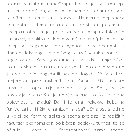
prema vlastitom nahođenju. Koliko je taj koncept
uistinu promišljen, a koliko se nametnuo sam po sebi
također je tema za raspravu. Namjerna nejasnoća
koncepta i demokratičnost u pristupu postavu i
recepciji otvorila je polje za veliki broj nadolazećih
rasprava, a Splitski salon je zamišljen kao “platforma na
kojoj se sagledava heterogenost suvremenosti u
domeni lokalnog umjetničkog izraza” – kako poručuju
organizatori. Kada govorimo o splitskoj umjetničkoj
sceni teško je artikulirati stav koji bi objedinio sve ono
što se na njoj događa ili pak ne događa. Velik je broj
umjetnika predstavljenih na Salonu čije mjesto
stvaranja uopće nije vezano uz grad Split, pa se
postavlja pitanje što je uopće scena i kolika je njena
pojavnost u gradu? Da li je ona nekakva kulturna
”univerzalija” ili živi organizam grada? Učmalost sredine
u kojoj se formira splitska scena proizlazi iz različitih
rakursa; ekonomskog, političkog, socio-kulturnog, te se
očituje u korpusu i ”prezentnosti” same scene.