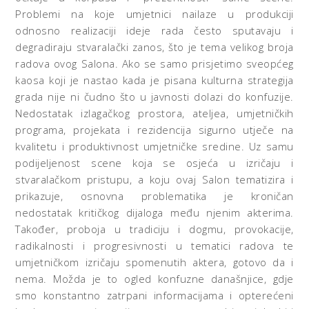
Problemi na koje umjetnici nailaze u produkciji
odnosno realizaciji ideje rada često sputavaju i
degradiraju stvaralački zanos, što je tema velikog broja
radova ovog Salona. Ako se samo prisjetimo sveopćeg
kaosa koji je nastao kada je pisana kulturna strategija
grada nije ni čudno što u javnosti dolazi do konfuzije.
Nedostatak izlagačkog prostora, ateljea, umjetničkih
programa, projekata i rezidencija sigurno utječe na
kvalitetu i produktivnost umjetničke sredine. Uz samu
podijeljenost scene koja se osjeća u izričaju i
stvaralačkom pristupu, a koju ovaj Salon tematizira i
prikazuje, osnovna problematika je kroničan
nedostatak kritičkog dijaloga među njenim akterima.
Također, proboja u tradiciju i dogmu, provokacije,
radikalnosti i progresivnosti u tematici radova te
umjetničkom izričaju spomenutih aktera, gotovo da i
nema. Možda je to ogled konfuzne današnjice, gdje
smo konstantno zatrpani informacijama i opterećeni