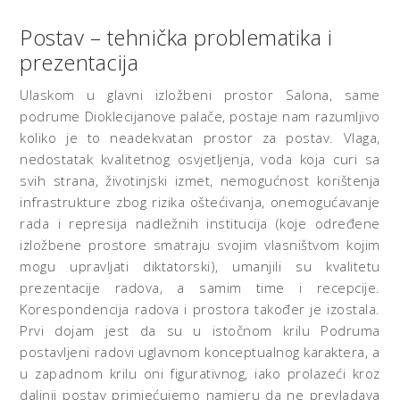
Postav – tehnička problematika i
prezentacija
Ulaskom u glavni izložbeni prostor Salona, same
podrume Dioklecijanove palače, postaje nam razumljivo
koliko je to neadekvatan prostor za postav. Vlaga,
nedostatak kvalitetnog osvjetljenja, voda koja curi sa
svih strana, životinjski izmet, nemogućnost korištenja
infrastrukture zbog rizika oštećivanja, onemogućavanje
rada i represija nadležnih institucija (koje određene
izložbene prostore smatraju svojim vlasništvom kojim
mogu upravljati diktatorski), umanjili su kvalitetu
prezentacije radova, a samim time i recepcije.
Korespondencija radova i prostora također je izostala.
Prvi dojam jest da su u istočnom krilu Podruma
postavljeni radovi uglavnom konceptualnog karaktera, a
u zapadnom krilu oni figurativnog, iako prolazeći kroz
daljnji postav primjećujemo namjeru da ne prevladava