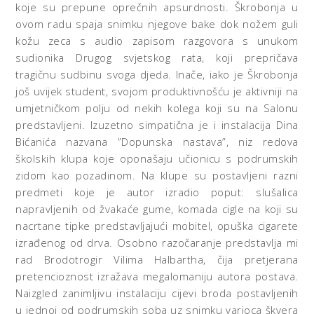
koje su prepune oprečnih apsurdnosti. Škrobonja u
ovom radu spaja snimku njegove bake dok nožem guli
kožu zeca s audio zapisom razgovora s unukom
sudionika Drugog svjetskog rata, koji prepričava
tragičnu sudbinu svoga djeda. Inače, iako je Škrobonja
još uvijek student, svojom produktivnošću je aktivniji na
umjetničkom polju od nekih kolega koji su na Salonu
predstavljeni. Izuzetno simpatična je i instalacija Dina
Bićanića nazvana ”Dopunska nastava”, niz redova
školskih klupa koje oponašaju učionicu s podrumskih
zidom kao pozadinom. Na klupe su postavljeni razni
predmeti koje je autor izradio poput: slušalica
napravljenih od žvakaće gume, komada cigle na koji su
nacrtane tipke predstavljajući mobitel, opuška cigarete
izrađenog od drva. Osobno razočaranje predstavlja mi
rad Brodotrogir Vilima Halbartha, čija pretjerana
pretencioznost izražava megalomaniju autora postava.
Naizgled zanimljivu instalaciju cijevi broda postavljenih
u jednoj od podrumskih soba uz snimku varioca škvera