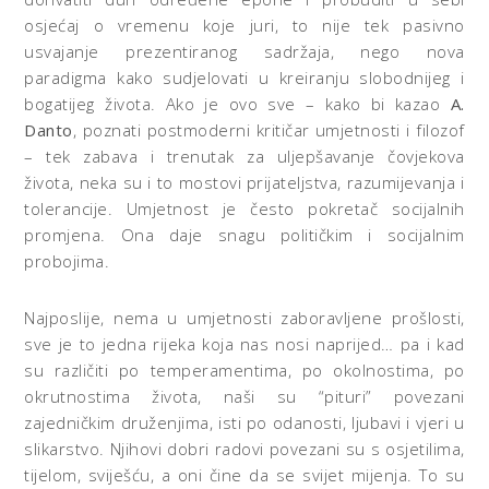
osjećaj o vremenu koje juri, to nije tek pasivno
usvajanje prezentiranog sadržaja, nego nova
paradigma kako sudjelovati u kreiranju slobodnijeg i
bogatijeg života. Ako je ovo sve – kako bi kazao
A.
Danto
, poznati postmoderni kritičar umjetnosti i filozof
– tek zabava i trenutak za uljepšavanje čovjekova
života, neka su i to mostovi prijateljstva, razumijevanja i
tolerancije. Umjetnost je često pokretač socijalnih
promjena. Ona daje snagu političkim i socijalnim
probojima.
Najposlije, nema u umjetnosti zaboravljene prošlosti,
sve je to jedna rijeka koja nas nosi naprijed… pa i kad
su različiti po temperamentima, po okolnostima, po
okrutnostima života, naši su “pituri” povezani
zajedničkim druženjima, isti po odanosti, ljubavi i vjeri u
slikarstvo. Njihovi dobri radovi povezani su s osjetilima,
tijelom, sviješću, a oni čine da se svijet mijenja. To su