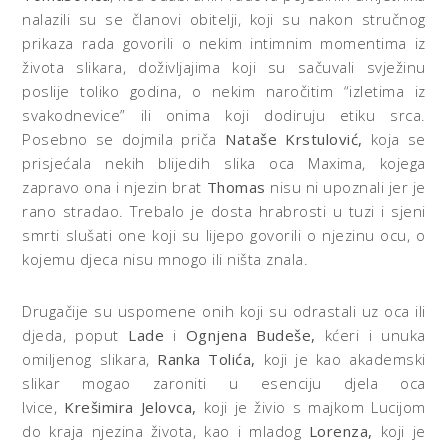
nalazili su se članovi obitelji, koji su nakon stručnog
prikaza rada govorili o nekim intimnim momentima iz
života slikara, doživljajima koji su sačuvali svježinu
poslije toliko godina, o nekim naročitim “izletima iz
svakodnevice” ili onima koji dodiruju etiku srca.
Posebno se dojmila priča
Nataše Krstulović,
koja se
prisjećala nekih blijedih slika oca Maxima, kojega
zapravo ona i njezin brat
Thomas
nisu ni upoznali jer je
rano stradao. Trebalo je dosta hrabrosti u tuzi i sjeni
smrti slušati one koji su lijepo govorili o njezinu ocu, o
kojemu djeca nisu mnogo ili ništa znala.
Drugačije su uspomene onih koji su odrastali uz oca ili
djeda, poput
Lade
i
Ognjena Budeše,
kćeri i unuka
omiljenog slikara,
Ranka Tolića,
koji je kao akademski
slikar mogao zaroniti u esenciju djela oca
Ivice,
Krešimira Jelovca,
koji je živio s majkom Lucijom
do kraja njezina života, kao i mladog
Lorenza,
koji je