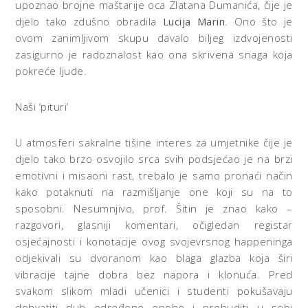
upoznao brojne maštarije oca Zlatana Dumanića, čije je
djelo tako zdušno obradila
Lucija Marin
. Ono što je
ovom zanimljivom skupu davalo biljeg izdvojenosti
zasigurno je radoznalost kao ona skrivena snaga koja
pokreće ljude.
Naši ‘pituri’
U atmosferi sakralne tišine interes za umjetnike čije je
djelo tako brzo osvojilo srca svih podsjećao je na brzi
emotivni i misaoni rast, trebalo je samo pronaći način
kako potaknuti na razmišljanje one koji su na to
sposobni. Nesumnjivo, prof. Šitin je znao kako –
razgovori, glasniji komentari, očigledan registar
osjećajnosti i konotacije ovog svojevrsnog happeninga
odjekivali su dvoranom kao blaga glazba koja širi
vibracije tajne dobra bez napora i klonuća. Pred
svakom slikom mladi učenici i studenti pokušavaju
dohvatiti duh određene epohe i probuditi u sebi