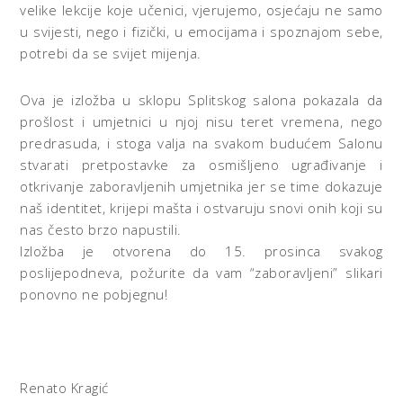
velike lekcije koje učenici, vjerujemo, osjećaju ne samo
u svijesti, nego i fizički, u emocijama i spoznajom sebe,
potrebi da se svijet mijenja.
Ova je izložba u sklopu Splitskog salona pokazala da
prošlost i umjetnici u njoj nisu teret vremena, nego
predrasuda, i stoga valja na svakom budućem Salonu
stvarati pretpostavke za osmišljeno ugrađivanje i
otkrivanje zaboravljenih umjetnika jer se time dokazuje
naš identitet, krijepi mašta i ostvaruju snovi onih koji su
nas često brzo napustili.
Izložba je otvorena do 15. prosinca svakog
poslijepodneva, požurite da vam “zaboravljeni” slikari
ponovno ne pobjegnu!
Renato Kragić