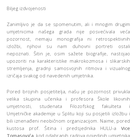
Biljeg izdvojenosti
Zanimljivo je da se spomenutim, ali i mnogim drugim
umjetnicima našega grada nije posvećivala veća
pozornost, nemaju monografija ni retrospektivnih
izložbi, njihovi su nam duhovni portreti ostali
nepoznati. Šitin je, osim sažete biografije, nastojao
upozoriti na karakteristike makrokozmosa i slikarskih
stremljenja, gradnji samosvojnih ritmova i vizualnog
izričaja svakog od navedenih umjetnika.
Pored brojnih posjetitelja, našu je pozornost privukla
velika skupina učenika i profesora Škole likovnih
umjetnosti, studenata Filozofskog fakulteta i
Umjetničke akademije u Splitu koji su posjetili izložbu i
bili iznenađeni neobičnom organizacijom. Naime, pored
kustosa prof. Šitina i predsjednika HULU-a
Vice
Tomasovića
, kod odabranih radova pojedinih umjetnika