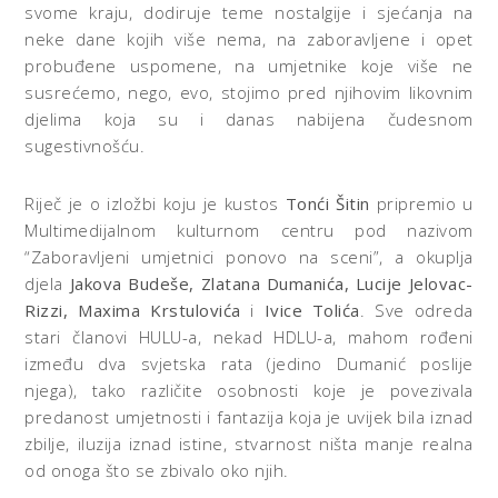
svome kraju, dodiruje teme nostalgije i sjećanja na
neke dane kojih više nema, na zaboravljene i opet
probuđene uspomene, na umjetnike koje više ne
susrećemo, nego, evo, stojimo pred njihovim likovnim
djelima koja su i danas nabijena čudesnom
sugestivnošću.
Riječ je o izložbi koju je kustos
Tonći Šitin
pripremio u
Multimedijalnom kulturnom centru pod nazivom
“Zaboravljeni umjetnici ponovo na sceni”, a okuplja
djela
Jakova Budeše, Zlatana Dumanića, Lucije Jelovac-
Rizzi, Maxima Krstulovića
i
Ivice Tolića
. Sve odreda
stari članovi HULU-a, nekad HDLU-a, mahom rođeni
između dva svjetska rata (jedino Dumanić poslije
njega), tako različite osobnosti koje je povezivala
predanost umjetnosti i fantazija koja je uvijek bila iznad
zbilje, iluzija iznad istine, stvarnost ništa manje realna
od onoga što se zbivalo oko njih.