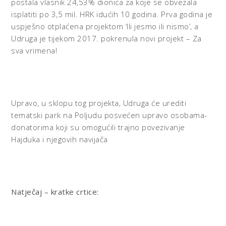
postala vlasnik 24,53% dionica za koje se obvezala
isplatiti po 3,5 mil. HRK idućih 10 godina. Prva godina je
uspješno otplaćena projektom ‘Ili jesmo ili nismo’, a
Udruga je tijekom 2017. pokrenula novi projekt – Za
sva vrimena!
Upravo, u sklopu tog projekta, Udruga će urediti
tematski park na Poljudu posvećen upravo osobama-
donatorima koji su omogućili trajno povezivanje
Hajduka i njegovih navijača
Natječaj – kratke crtice: