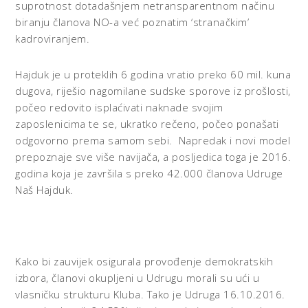
suprotnost dotadašnjem netransparentnom načinu
biranju članova NO-a već poznatim ‘stranačkim’
kadroviranjem.
Hajduk je u proteklih 6 godina vratio preko 60 mil. kuna
dugova, riješio nagomilane sudske sporove iz prošlosti,
počeo redovito isplaćivati naknade svojim
zaposlenicima te se, ukratko rečeno, počeo ponašati
odgovorno prema samom sebi. Napredak i novi model
prepoznaje sve više navijača, a posljedica toga je 2016.
godina koja je završila s preko 42.000 članova Udruge
Naš Hajduk.
Kako bi zauvijek osigurala provođenje demokratskih
izbora, članovi okupljeni u Udrugu morali su ući u
vlasničku strukturu Kluba. Tako je Udruga 16.10.2016.