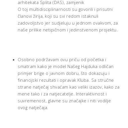
arhitekata Splita (DAS), zamjenik
O toj multidisciplinarnosti su govorili i prisutni
članovi žirija, koji su svi redom istaknuli
zadovoljstvo jer sudjeluju u jednom ovakvom, za
naše prilike netipičnom i jedinstvenom projektu.
Osobno podržavam ovu priču od početka i
smatram kako je model Našeg Hajduka odličan
primjer brige o javnom dobru, što dokazuju i
financijski rezultati i opravak Kluba. Sa stručne
strane natječaj shvaćam kao veliki izazov, kako za
mene tako i za natjecatelje. Interaktivnost i
suvremenost, glavne su značajke i niti vodilje
ovog natječaja.