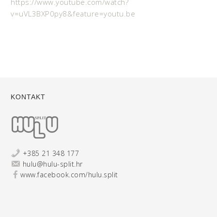
https://www.youtube.com/watch?
v=uVL3BXP0py8&feature=youtu.be
KONTAKT
+385 21 348 177
hulu@hulu-split.hr
www.facebook.com/hulu.split