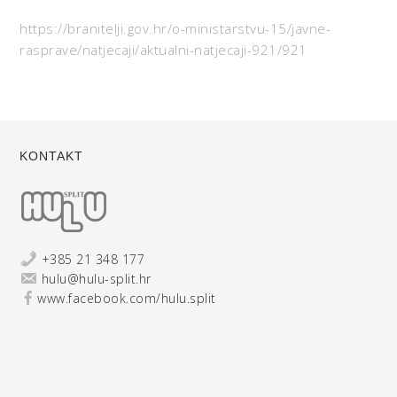
https://branitelji.gov.hr/o-ministarstvu-15/javne-
rasprave/natjecaji/aktualni-natjecaji-921/921
KONTAKT
+385 21 348 177
hulu@hulu-split.hr
www.facebook.com/hulu.split