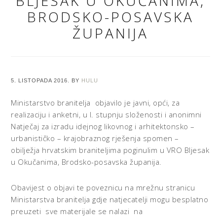
BLJESAK U OKUČANIMA,
BRODSKO-POSAVSKA
ŽUPANIJA
5. LISTOPADA 2016.
BY
HULU
Ministarstvo branitelja objavilo je javni, opći, za
realizaciju i anketni, u I. stupnju složenosti i anonimni
Natječaj za izradu idejnog likovnog i arhitektonsko –
urbanističko – krajobraznog rješenja spomen –
obilježja hrvatskim braniteljima poginulim u VRO Bljesak
u Okučanima, Brodsko-posavska županija.
Obavijest o objavi te poveznicu na mrežnu stranicu
Ministarstva branitelja gdje natjecatelji mogu besplatno
preuzeti sve materijale se nalazi na