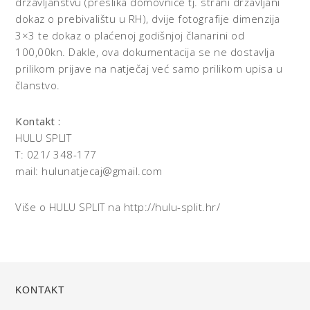
državljanstvu (preslika domovnice tj. strani državljani
dokaz o prebivalištu u RH), dvije fotografije dimenzija
3×3 te dokaz o plaćenoj godišnjoj članarini od
100,00kn. Dakle, ova dokumentacija se ne dostavlja
prilikom prijave na natječaj već samo prilikom upisa u
članstvo.
Kontakt :
HULU SPLIT
T: 021/ 348-177
mail: hulunatjecaj@gmail.com
Više o HULU SPLIT na http://hulu-split.hr/
KONTAKT