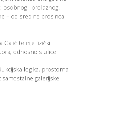
og, osobnog i prolaznog,
one – od sredine prosinca
alić te nije fizički
stora, odnosno s ulice.
ukcijska logika, prostorna
t samostalne galerijske