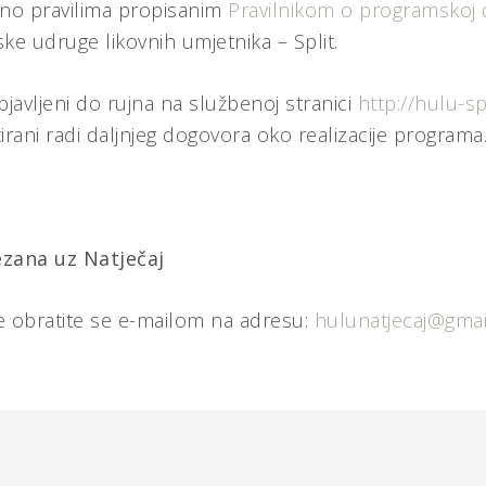
dno pravilima propisanim
Pravilnikom o programskoj d
ke udruge likovnih umjetnika – Split.
objavljeni do rujna na službenoj stranici
http://hulu-spl
tirani radi daljnjeg dogovora oko realizacije programa
ezana uz Natječaj
e obratite se e-mailom na adresu:
hulunatjecaj@gma