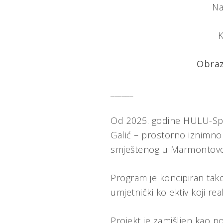
Na
K
Obraz
______
Od 2025. godine HULU-Spli
Galić – prostorno iznimno 
smještenog u Marmontovoj ul
Program je koncipiran tako
umjetnički kolektiv koji rea
Projekt je zamišljen kao p