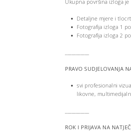
Ukupna površina izloga je
Detaljne mjere i tlocr
Fotografija izloga 1 p
Fotografija izloga 2 p
___________
PRAVO SUDJELOVANJA NA
svi profesionalni vizua
likovne, multimedijaln
___________
ROK I PRIJAVA NA NATJEČ