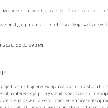
ljučivo preko online obrasca
https://form.jotform.co
ve pristigle putem online obrasca, koje sadrže sve 
a 2026. do 23:59 sati.
JE:
 prijedlozima koji predviđaju realizaciju prostornih ins
 ostalih intervencija prilagođenih specifičnim dimenzij
voreni je izložbeni prostor namijenjen prezentaciji r
u doživjeti isključivo iz javnog prostora, odnosno s u