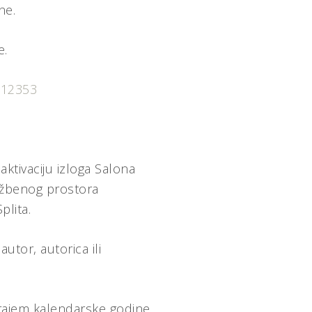
ne.
e.
212353
tivaciju izloga Salona
ložbenog prostora
plita.
tor, autorica ili
krajem kalendarske godine.