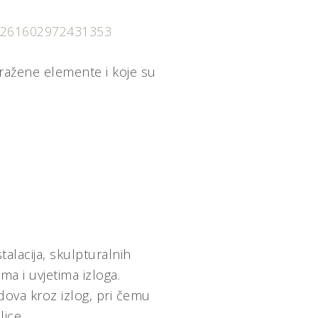
m/261602972431353
tražene elemente i koje su
talacija, skulpturalnih
ama i uvjetima izloga.
adova kroz izlog, pri čemu
lice.