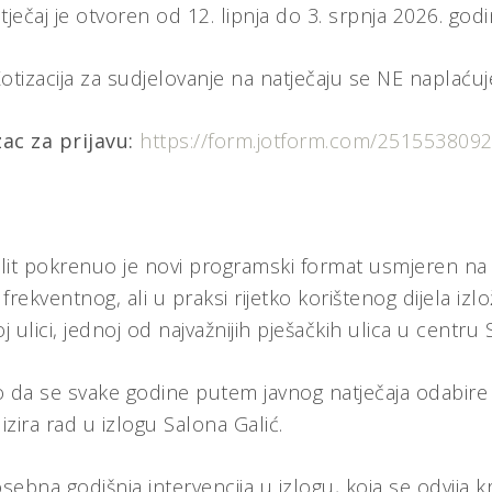
tječaj je otvoren od 12. lipnja do 3. srpnja 2026. godi
otizacija za sudjelovanje na natječaju se NE naplaćuj
ac za prijavu:
https://form.jotform.com/251553809
t pokrenuo je novi programski format usmjeren na ak
frekventnog, ali u praksi rijetko korištenog dijela iz
ici, jednoj od najvažnijih pješačkih ulica u centru S
 da se svake godine putem javnog natječaja odabire au
lizira rad u izlogu Salona Galić.
osebna godišnja intervencija u izlogu, koja se odvija 