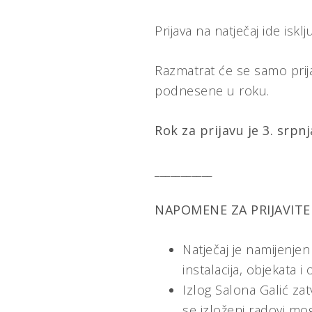
Prijava na natječaj ide isk
Razmatrat će se samo prija
podnesene u roku.
Rok za prijavu je 3. srpnj
___________
NAPOMENE ZA PRIJAVITEL
Natječaj je namijenjen
instalacija, objekata i
Izlog Salona Galić zat
se izloženi radovi mog