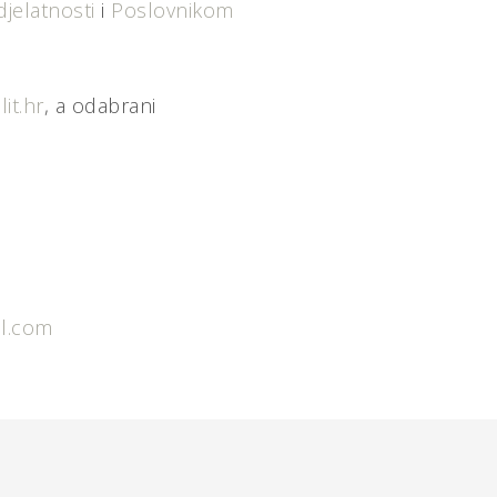
jelatnosti
i
Poslovnikom
it.hr
, a odabrani
.
il.com