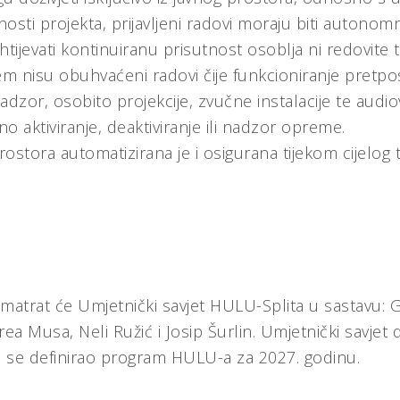
osti projekta, prijavljeni radovi moraju biti autonomni
htijevati kontinuiranu prisutnost osoblja ni redovite 
jem nisu obuhvaćeni radovi čije funkcioniranje pretpo
adzor, osobito projekcije, zvučne instalacije te audiov
o aktiviranje, deaktiviranje ili nadzor opreme.
ostora automatizirana je i osigurana tijekom cijelog t
matrat će Umjetnički savjet HULU-Splita u sastavu: G
ea Musa, Neli Ružić i Josip Šurlin. Umjetnički savjet 
se definirao program HULU-a za 2027. godinu.