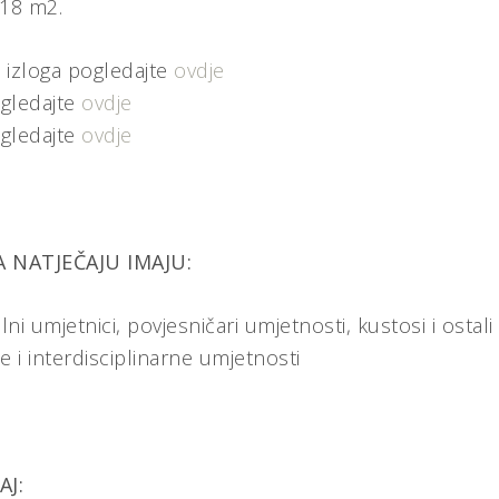
 18 m2.
t izloga pogledajte
ovdje
ogledajte
ovdje
ogledajte
ovdje
 NATJEČAJU IMAJU:
lni umjetnici, povjesničari umjetnosti, kustosi i ostali
e i interdisciplinarne umjetnosti
AJ: