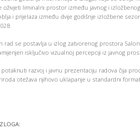
e oživjeti liminalni prostor između javnog i izložben
lja i prijelaza između dvije godišnje izložbene sez
2028.
 rad se postavlja u izlog zatvorenog prostora Salona G
mijenjen isključivo vizualnoj percepciji iz javnog pro
taknuti razvoj i javnu prezentaciju radova čija prod
 priroda otežava njihovo uklapanje u standardni forma
IZLOGA: