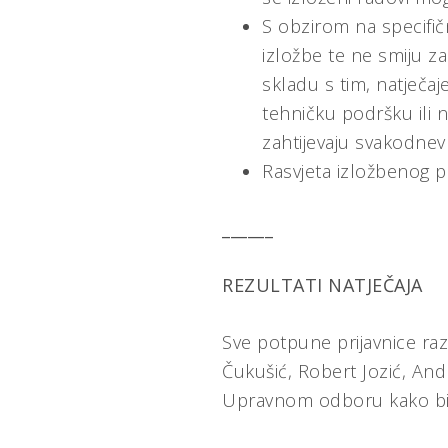
S obzirom na specifičn
izložbe te ne smiju za
skladu s tim, natječa
tehničku podršku ili n
zahtijevaju svakodnevn
Rasvjeta izložbenog pr
______
REZULTATI NATJEČAJA
Sve potpune prijavnice raz
Čukušić, Robert Jozić, Andr
Upravnom odboru kako bi 