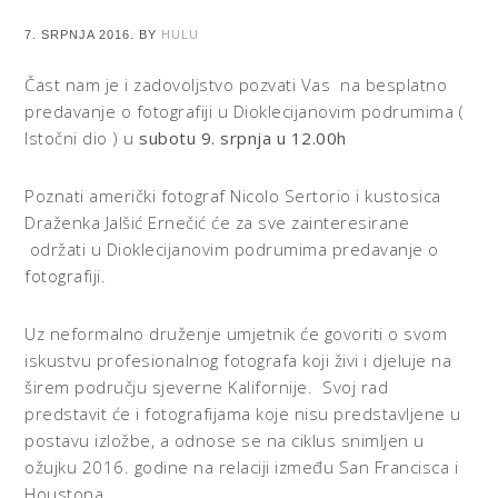
7. SRPNJA 2016.
BY
HULU
Čast nam je i zadovoljstvo pozvati Vas na besplatno
predavanje o fotografiji u Dioklecijanovim podrumima (
Istočni dio ) u
subotu 9. srpnja u 12.00h
Poznati američki fotograf Nicolo Sertorio i kustosica
Draženka Jalšić Ernečić će za sve zainteresirane
održati u Dioklecijanovim podrumima predavanje o
fotografiji.
Uz neformalno druženje umjetnik će govoriti o svom
iskustvu profesionalnog fotografa koji živi i djeluje na
širem području sjeverne Kalifornije. Svoj rad
predstavit će i fotografijama koje nisu predstavljene u
postavu izložbe, a odnose se na ciklus snimljen u
ožujku 2016. godine na relaciji između San Francisca i
Houstona.