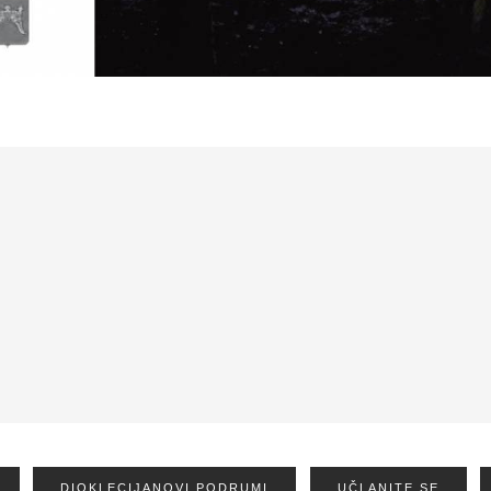
DIOKLECIJANOVI PODRUMI
UČLANITE SE