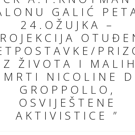
ALONU GALIĆ PET
24.OŽUJKA –
PROJEKCIJA OTUĐE
ETPOSTAVKE/PRIZ
IZ ŽIVOTA I MALI
SMRTI NICOLINE D
GROPPOLLO,
OSVIJEŠTENE
AKTIVISTICE ”