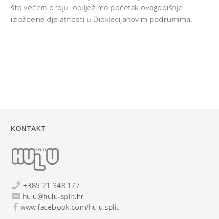
što većem broju obilježimo početak ovogodišnje
izložbene djelatnosti u Dioklecijanovim podrumima.
KONTAKT
+385 21 348 177
hulu@hulu-split.hr
www.facebook.com/hulu.split