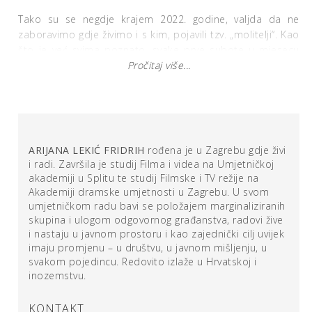
Tako su se negdje krajem 2022. godine, valjda da ne
zaboravimo gdje živimo i s kim, pojavili tzv. „molitelji“. Kao
što je već svima poznato, svake prve subote u mjesecu
na zagrebačkom se Trgu bana Jelačića, kao i na trgovima
Pročitaj više...
drugih većih gradova u Hrvatskoj, okupljaju muškarci i
ondje na koljenima mole. Javnu molitvu krunice u
organizira bratstvo „Vitezovi Bezgrešnog Srca Marijina” u
sklopu projekta „Muževni budite” i udruge „Hrvatska za
Život”, te, između ostalog, kako stoji u njihovom proglasu
ARIJANA LEKIĆ FRIDRIH
rođena je u Zagrebu gdje živi
na istoimenom portalu, oni mole za „muškarce – da
i radi. Završila je studij Filma i videa na Umjetničkoj
postanu duhovni autoriteti u obitelji koji će hrabro
akademiji u Splitu te studij Filmske i TV režije na
svjedočiti i prenositi katoličku vjeru, za život u
Akademiji dramske umjetnosti u Zagrebu. U svom
predbračnoj čistoći, za čednost u odijevanju i ponašanju
umjetničkom radu bavi se položajem marginaliziranih
te za obnovu katoličkih brakova, za prestanak pobačaja i
skupina i ulogom odgovornog građanstva, radovi žive
otvorenost bračnih parova životu“.
i nastaju u javnom prostoru i kao zajednički cilj uvijek
imaju promjenu – u društvu, u javnom mišljenju, u
svakom pojedincu. Redovito izlaže u Hrvatskoj i
Jedna hrabra žena i umjetnica hodala je te subote
inozemstvu.
gradom i nije mogla vjerovati svojim očima, kao i još
mnogo njezinih sugrađana. Već idući mjesec hrabro je
KONTAKT