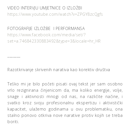
VIDEO INTERVJU UMJETNICE O IZLOŽBI
https://www.youtube.com/watch?v=ZPGY8zcQgfs
FOTOGRAFIJE IZLOŽBE I PERFORMANSA
https://www.facebook.com/media/set/?
set=a.746842330883492&type=3&locale=hr_HR
_______
Razotkrivanje skrivenih narativa kao korektiv društva
Teško mi je bilo početi pisati ovaj tekst jer sam osobno
vrlo rezignirana činjenicom da, ma koliko energije, volje,
snage i aktivnosti mnogi od nas, na različite načine, i
svatko kroz svoju profesionalnu ekspertizu i aktivistički
kapacitet, ulažemo godinama u ovu problematiku, ona
stalno ponovo otkriva nove narative protiv kojih se treba
boriti.