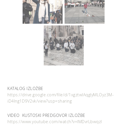
KATALOG IZLOŽBE
https://drive.google.com/file/d/1xgztwlAqglyMLOyz3M-
iD4lng1D9V2vk/view?usp=sharing
VIDEO KUSTOSKI PREDGOVOR IZLOŽBE
https://www.youtube.com/watch?v=IMDvrLbwqzI