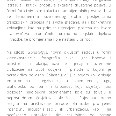
istražuje i kritički propituje aktualne društvene pojave. U
formi foto i video instalacija te ambijentalnih postava bavi
se fenomenima suvremenog doba, posljedicama
tranzicijskih procesa na živote građana, ali i konkretnim
zbivanjima kao na primjer utjecajem potresa na živote
stanovništva siromašnih ruralno-industrijskih dijelova
Hrvatske, te promjenama koje nastaju u prirodi.
Na izložbi
Solastalgija,
novim ciklusom radova u formi
video-instalacija, fotografija, slike, light boxova i
prostornih instalacija, bavi se utjecajem suvremene
civilizacije na život čovjeka i prirode s kojom je
neraskidivo povezan. Solastalgija
[1]
je pojam koji opisuje
emocionalnu ili egzistencijalnu uznemirenost, tugu,
psihološku bol pa i anksioznost koju osjećaju ljudi
pogođeni ekološkim promjenama koje su zbivaju u
neposrednom čovjekovu okruženju. Pojedinac bolno
reagira na uništavanje prirode, klimatske promjene,
intenzivnu industrijalizaciju ili urbanizaciju, kao i na
neefikasno upravljanje tim resursima od strane