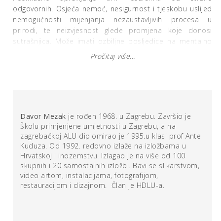
odgovornih. Osjeća nemoć, nesigurnost i tjeskobu uslijed
nemogućnosti mijenjanja nezaustavljivih procesa u
prirodi, te neizvjesnost glede promjena koje donosi
sutrašnjica. Može imati ozbiljne posljedice na mentalno
zdravlje ljudi koji su snažno povezani sa svojim okolišem.
Pročitaj više...
Izraženije zagađenje i ugrožavanje prirodne ravnoteže
započelo je u 19. stoljeću pojavom industrijske revolucije.
Ono se intenzivira u 20. stoljeću pa će u 50-im nastati
novo geološko razdoblje Zemlje nazvano antropocen,
Davor Mezak
je rođen 1968. u Zagrebu. Završio je
koje je nastupilo nakon 11 700 godina dugog razdoblja
Školu primjenjene umjetnosti u Zagrebu, a na
holocena. Karakterizira ga dominacija ljudskog utjecaja na
zagrebačkoj ALU diplomirao je 1995.u klasi prof Ante
prirodne procese. Klima na Zemlji se mijenjala tijekom
Kuduza. Od 1992. redovno izlaže na izložbama u
povijesti, ali trenutačno zagrijavanje događa se brzinom
Hrvatskoj i inozemstvu. Izlagao je na više od 100
koja nije viđena u posljednjih 10.000 godina. Štetan
skupnih i 20 samostalnih izložbi. Bavi se slikarstvom,
utjecaj je vidljiv u znanstveno utemeljenim činjenicama
video artom, instalacijama, fotografijom,
dobivenim promatranjem i istraživanjem pojava u prirodi:
restauracijom i dizajnom. Član je HDLU-a.
oceani su sve topliji, globalna temperatura je porasla za 1
stupanj Celzija od 19. stoljeća, polarne ledene ploče se
tope, razina mora raste, snježni pokrivač se smanjuje.