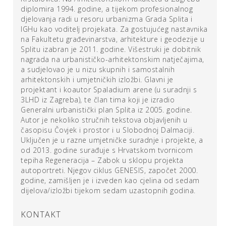
konceptualnoj
i ambijentalnoj naravi ovoga djela
– Uz to,
diplomira 1994. godine, a tijekom profesionalnog
ovoj se
metastaznoj hortikulturi
daje narav organskoga;
djelovanja radi u resoru urbanizma Grada Splita i
IGHu kao voditelj projekata. Za gostujućeg nastavnika
svakako sposobnoga organizma da nabubri ili se stanji,
na Fakultetu građevinarstva, arhitekture i geodezije u
da bude grop i nit, da bude naposljetku lijep i bez
Splitu izabran je 2011. godine. Višestruki je dobitnik
ljepote; fizički potpun, prostorno lakom i konceptualno
nagrada na urbanističko-arhitektonskim natječajima,
cjelovit.
a sudjelovao je u nizu skupnih i samostalnih
arhitektonskih i umjetničkih izložbi. Glavni je
Od tuda moja fascinacija ovim djelom. Ona proistječe
projektant i koautor Spaladium arene (u suradnji s
prije iz skromnosti neke pletilje i tkalačkoga stana nego
3LHD iz Zagreba), te član tima koji je izradio
Generalni urbanistički plan Splita iz 2005. godine.
iz nadmena pozicije stvoritelja, prije iz trijezne svijesti
Autor je nekoliko stručnih tekstova objavljenih u
nego iz (enformelne) nagonske besvijesti. U ime oblika
časopisu Čovjek i prostor i u Slobodnoj Dalmaciji.
suptilno i brižno tkano pletivo ne poništava svoj
Uključen je u razne umjetničke suradnje i projekte, a
dramatični izvor kojega, kao i lošu slutnju Pejković neće
od 2013. godine surađuje s Hrvatskom tvornicom
odvesti u prostor fizičke i ljudske neosjetljivosti. Ono
tepiha Regeneracija – Zabok u sklopu projekta
uživa povlasticu da bude i oblik i skulptura, ali i struktura
autoportreti. Njegov ciklus GENESIS, započet 2000.
i prostor;
tijelo i ambijent
tijelo prostora i prostor tijela
. I
godine, zamišljen je i izveden kao cjelina od sedam
utoliko je ono
likovno
i utoliko je ovo
skulptura
;
dijelova/izložbi tijekom sedam uzastopnih godina.
ponajmanje izlika literarnim i dramatičnim preludiranjima.
KONTAKT
Sa zbirnoga gledišta meni je otkriće u odgovoru kako se