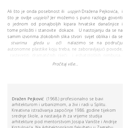
Ali što je onda posebnost ili
uspjeh
Dražena Pejkovića, i
što je ovdje
uspjelo
? Jer možemo s puno razloga govoriti
o jednom od ponajboljih kipara hrvatske današnjice i
tome priložiti i stanovite dokaze. U nastojanju da se na
samim izvorima zlokobnih slika stvori svijet oblika i da se
stvarima gleda u oči
nalazimo se na području
autonomne plastike koju treba, ne zaboravljajući povode,
rasteretiti dramatičnih riječi i eshatoloških nimbusa.
Ipak, obaveza je ovo djelo osloboditi tmurnih onkoloških
Pročitaj više...
analogija pa naposljetku i njegovih dijagnostičkih
zloćudnih izvorišta.
Lišeno ovako bogatog imaginativnoga pletiva, oblik bi
nešto doslovnijem duhu mogao biti puka apoteoza
Dražen Pejković
(1968.) profesionalno se bavi
modela (onako otprilike kao i što ljudski skelet stoji u
arhitekturom i urbanizmom, a živi i radi u Splitu.
svakoj i najzabačenijoj seoskoj ambulanti). Ali zazivajući
Kreativna istraživanja započinje 1986. godine tijekom
svjetlo i sjene bogato pletivo osuđeno na rahlo i
srednje škole, a nastavlja ih za vrijeme studija
gropovito tkanje, na oblik i prostor ima ulogu animirati
arhitekture pod mentorstvom Josipa Vanište i Andrije
i stvoriti promjenjiva lica oblika. I tu se bližimo
Krstulovića. Na Arhitektonskom fakultetu u Zagrebu