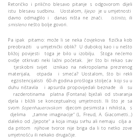
Retoričko i prilično blesavo pitanje s odgovorom dijeli
istu blesavu sudbinu. Uostalom,
lijepo
je u umjetnosti
davno odmaglilo i danas ništa ne znači.
Istinito
, ili
smisleno
nešto bolje govori.
Pa ipak pitamo: može li se neka čovjekova fizička kob
preobraziti u umjetnički oblik? U dubokoj kao i u nešto
bližoj povijesti toga je bilo u izobilju. Stoga nećemo
ovdje otkrivati neki lažni početak. Jer što bi rekao sav
tjeskobni svijet iznikao na nekropolama prezrenog
materijala, otpada i smeća? Uostalom, što bi rekli
egzistencijalisti 60-ih godina prošloga stoljeća koji su u
duhu ništavila i apsurda propovijedali beznađe ili su
razderotinama platna (Fontana) bježali od stvaranja
djela i bližili se konceptualnoj umjetnosti. Ili što je sa
svom
šopenhauerovskom
djecom pesimista i nihilista, s
djelima „tamne imaginacije“ (L. Freud, A. Giacometti…)
daleko od „ljepote“ a koja imaju svrhu ali nemaju cilja a
da pritom njihove tvorce nije briga da li to netko zove
umjetnošću ili nekako drugačije.