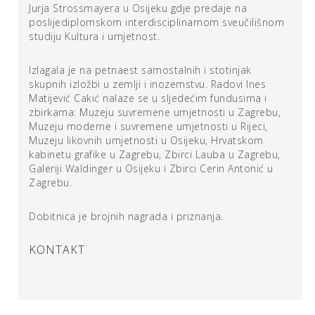
neispunjeni dijelovi postaju sastavni dio rada, a odnos
Jurja Strossmayera u Osijeku gdje predaje na
punina i praznina neophodan je za vizualni doživljaj cijelog
poslijediplomskom interdisciplinarnom sveučilišnom
crteža. Istovremeno, crtačkom se instalacijom aktivira
studiju Kultura i umjetnost.
prostor, naglašavaju se njegove posebitosti, utišavaju
nedostaci.
Izlagala je na petnaest samostalnih i stotinjak
skupnih izložbi u zemlji i inozemstvu. Radovi Ines
Matijević Cakić nalaze se u sljedećim fundusima i
Umjetnički rad Ines Matijević Cakić, nastaje u dijalogu s
zbirkama: Muzeju suvremene umjetnosti u Zagrebu,
proživljenim osobnim iskustvom, pa je tako i
Kuća bez
Muzeju moderne i suvremene umjetnosti u Rijeci,
temelja
inspirirana privatnim okolnostima u kojima se
Muzeju likovnih umjetnosti u Osijeku, Hrvatskom
umjetnica zatekla: situacijom kada su zbog adaptacije
kabinetu grafike u Zagrebu, Zbirci Lauba u Zagrebu,
kuće u kojoj živi otkopani temelji, što se događalo
Galeriji Waldinger u Osijeku i Zbirci Cerin Antonić u
istovremeno s pojavom epidemije izazvanom korona
Zagrebu.
virusom i jakim potresom. Atmosfera neizvjesnosti i
straha prenesla se s opće i na osobnu razinu, a vizualni
Dobitnica je brojnih nagrada i priznanja.
zapisi materijaliziraju razmišljanja koja se javljaju u
nepoznatim i bezizglednim situacijama.
KONTAKT
Crteži olovkom na papiru velikog formata s motivima
prostora u kojemu umjetnica obitava, detaljima interijera
i vegetabilnim isječcima izrađeni su preciznim