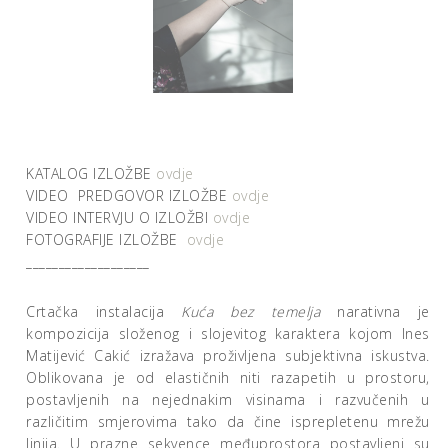
KATALOG IZLOŽBE
ovdje
VIDEO PREDGOVOR IZLOŽBE
ovdje
VIDEO INTERVJU O IZLOŽBI
ovdje
FOTOGRAFIJE IZLOŽBE
ovdje
___________________
Crtačka instalacija
Kuća bez temelja
narativna je
kompozicija složenog i slojevitog karaktera kojom Ines
Matijević Cakić izražava proživljena subjektivna iskustva.
Oblikovana je od elastičnih niti razapetih u prostoru,
postavljenih na nejednakim visinama i razvučenih u
različitim smjerovima tako da čine isprepletenu mrežu
linija. U prazne sekvence međuprostora postavljeni su