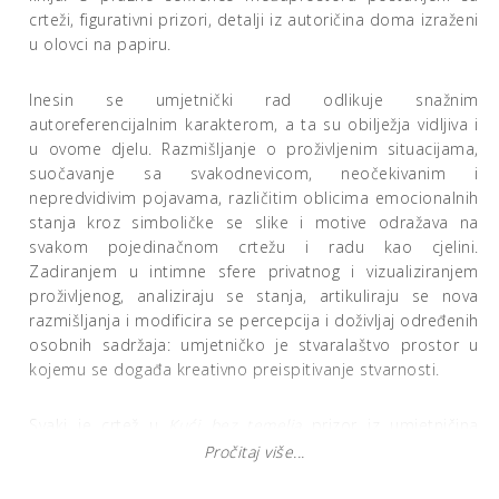
crteži, figurativni prizori, detalji iz autoričina doma izraženi
u olovci na papiru.
Inesin se umjetnički rad odlikuje snažnim
autoreferencijalnim karakterom, a ta su obilježja vidljiva i
u ovome djelu. Razmišljanje o proživljenim situacijama,
suočavanje sa svakodnevicom, neočekivanim i
nepredvidivim pojavama, različitim oblicima emocionalnih
stanja kroz simboličke se slike i motive odražava na
svakom pojedinačnom crtežu i radu kao cjelini.
Zadiranjem u intimne sfere privatnog i vizualiziranjem
proživljenog, analiziraju se stanja, artikuliraju se nova
razmišljanja i modificira se percepcija i doživljaj određenih
osobnih sadržaja: umjetničko je stvaralaštvo prostor u
kojemu se događa kreativno preispitivanje stvarnosti.
Svaki je crtež u
Kući bez temelja
prizor iz umjetničina
doma, a u pojedinačnom se detalju iščitava dublje
Pročitaj više...
promišljanje određene životne situacije. Kako sama
naglašava, vlastiti dom poima kao svojevrsnu ekstenziju