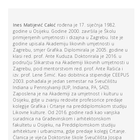
identiteta, što se može interpretirati kako dom obilježava
i određuje osobni identitet ili pak kako se identitet
najneposrednije otkriva i razgolićuje u okružju doma.
Ines Matijević Cakić
rođena je 17. siječnja 1982.
godine u Osijeku. Godine 2000. završila je Školu
Problematiziranje spona privatnog i javnog prostora
primijenjenih umjetnosti i dizajna u Zagrebu. Iste je
jedna je od karakteristika ove crtačke instalacije. Sadržaj
godine upisala Akademiju likovnih umjetnosti u
je projiciran na suvremeno društvo, svijet u kojemu su
Zagrebu, smjer Grafika. Diplomirala je 2005. godine u
klasi red. prof. Ante Kuduza. Doktorirala je 2016. u
granice između područja privatnog i javnog sve labilnije,
području Slikarstva na Akademiji likovnih umjetnosti u
osobno i intimno postaje prostor čiji se segmenti u
Zagrebu, pod mentorstvom red. prof. Ante Rašića i
virtualnom okruženju dijele i pokazuju: jedno od
izv. prof. Lene Šimić. Kao dobitnica stipendije CEEPUS
polazišnih točaka
Kuće bez temelja
jest sagledavanje i
2003. pohađala je jedan semestar na Sveučilištu
problematiziranje privatnog prostora doma i javnog
Indiana u Pennsylvaniji (IUP, Indiana, PA, SAD).
prostora koji se, u ovome slučaju, reflektira u izlagačkom
Zaposlena je na Akademiji za umjetnost i kulturu u
prostoru.
Osijeku, gdje u zvanju redovite profesorice predaje
kolegije Grafika i Crtanje na preddiplomskom studiju
Likovne kulture. Od 2016. godine radi kao vanjska
Dimenzija prostora važna je odrednica Inesina rada. Osim
suradnica na Građevinskom i arhitektonskom
njegova figurativnog značaja, doživljavamo ga i kao fizičku
fakultetu u Osijeku, na Preddiplomskom studiju
komponentu u kojoj se materijalizira crtačka instalacija:
arhitekture i urbanizma, gdje predaje kolegij Crtanje.
raspored njezinih elemenata prostorno je ovisan,
Članica je vijeća Doktorske škole Sveučilišta Josipa