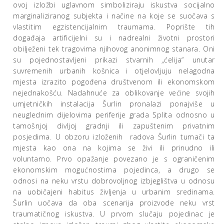
ovoj izložbi uglavnom simboliziraju iskustva socijalno
marginaliziranog subjekta i načine na koje se suočava s
vlastitim egzistencijalnim traumama. Poprište tih
događaja artificijelni su i nadrealni životni prostori
obilježeni tek tragovima njihovog anonimnog stanara. Oni
su pojednostavljeni prikazi stvarnih „ćelija“ unutar
suvremenih urbanih košnica i otjelovljuju nelagodna
mjesta izrazito pogođena društvenom ili ekonomskom
nejednakošću. Nadahnuće za oblikovanje većine svojih
umjetničkih instalacija Šurlin pronalazi ponajviše u
neuglednim dijelovima periferije grada Splita odnosno u
tamošnjoj divljoj gradnji ili zapuštenim privatnim
posjedima. U obzoru izloženih radova Šurlin tumači ta
mjesta kao ona na kojima se živi ili prinudno ili
voluntarno. Prvo opažanje povezano je s ograničenim
ekonomskim mogućnostima pojedinca, a drugo se
odnosi na neku vrstu dobrovoljnog izbjeglištva u odnosu
na uobičajeni habitus življenja u urbanim sredinama.
Šurlin uočava da oba scenarija proizvode neku vrst
traumatičnog iskustva. U prvom slučaju pojedinac je