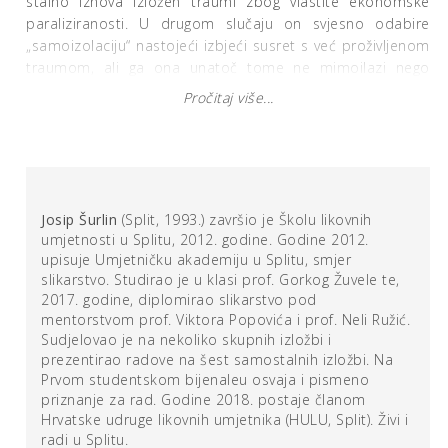
stalno iznova izložen traumi zbog vlastite ekonomske
paraliziranosti. U drugom slučaju on svjesno odabire
„samoizolaciju“ nastojeći izbjeći susret s već proživljenom
traumom, ali ga ona unatoč tome ne mimoilazi nego
sustiže i postaje sastavnim dijelom njegovog životnog stila
Pročitaj više...
upravo stoga što je njegov egzil zasnovan na
kompulzivnoj potrebi da se od nje zaštiti, pritom je
rijetko gubeći iz vida.
U prilog dosljednosti Šurlinovog stvaralaštva svjedoče sve
Josip Šurlin
(Split, 1993.) završio je Školu likovnih
njegove samostalne izložbe od 2017. godine do danas,
umjetnosti u Splitu, 2012. godine. Godine 2012.
pa i aktualna koja se održava u Salonu Galić pod nazivom
upisuje Umjetničku akademiju u Splitu, smjer
Osobna anarhija
. Sadržaj izložbe posreduje pet recentno
slikarstvo. Studirao je u klasi prof. Gorkog Žuvele te,
nastalih umjetničkih instalacija čija jednostavna, ali
2017. godine, diplomirao slikarstvo pod
upečatljiva likovnost podrazumijeva hermeneutički pristup
mentorstvom prof. Viktora Popovića i prof. Neli Ružić.
izložbi.
Sudjelovao je na nekoliko skupnih izložbi i
prezentirao radove na šest samostalnih izložbi. Na
Prvom studentskom bijenaleu osvaja i pismeno
Birdhouse
(2018.) je umjetnička instalacija pravokutnog
priznanje za rad. Godine 2018. postaje članom
oblika u čiju unutrašnjost pogled može prodrijeti jedino
Hrvatske udruge likovnih umjetnika (HULU, Split). Živi i
kroz kružni otvor na prednjoj strani. Tamo ćemo naići na
radi u Splitu.