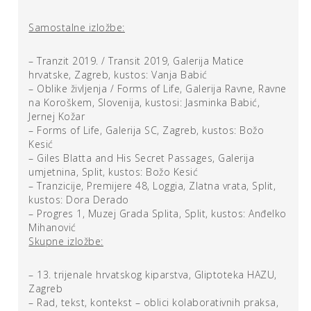
neobičan inventar objekata poput ovješenog kaputa i
satova pokretanih elektromotorima uz popratni miris
Samostalne izložbe:
gumene prašine koji intenzivno ispunjava blago
osvijetljeno nutrinu instalacije.
Birdhouse
predstavlja
– Tranzit 2019. / Transit 2019, Galerija Matice
skromni stambeni interijer, sobičak prožet tihim
hrvatske, Zagreb, kustos: Vanja Babić
otkucajima nefunkcionalnih satova i odbojnim mirisom.
– Oblike življenja / Forms of Life, Galerija Ravne, Ravne
Dominantni motiv je viseći kaput kojemu Šurlin dodjeljuje
na Koroškem, Slovenija, kustosi: Jasminka Babić,
status indeksa (traga)
[1]
i koji upućuje na odsustvo onoga
Jernej Kožar
koji ga posjeduje. Naziv instalacije ukazuje na to da je
– Forms of Life, Galerija SC, Zagreb, kustos: Božo
riječ o kavezu više nego stanu i da uokolo nas postoje
Kesić
situacije koje kao takve označavaju minimum ljudskog
– Giles Blatta and His Secret Passages, Galerija
življenja i dostojanstva.
umjetnina, Split, kustos: Božo Kesić
– Tranzicije, Premijere 48, Loggia, Zlatna vrata, Split,
kustos: Dora Derado
Ozymandias
(2017.) je instalacija sačinjena od dva sučelice
– Progres 1, Muzej Grada Splita, Split, kustos: Anđelko
postavljena čelična objekta patiniranih površina. Jedan je
Mihanović
stilizirani fikus koji u okviru izložbenog ambijenta priziva
Skupne izložbe:
sliku modernog interijera iz druge polovice prošlog
stoljeća, ali umjesto osjećaja udobnosti kojeg bi takav
– 13. trijenale hrvatskog kiparstva, Gliptoteka HAZU,
pružio korisniku nameće se dojam hladnoće i
Zagreb
rezerviranosti. Nasuprot njemu nalazi se imitacija
– Rad, tekst, kontekst – oblici kolaborativnih praksa,