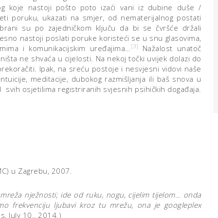
og koje nastoji pošto poto izaći vani iz dubine duše /
ijeti poruku, ukazati na smjer, od nematerijalnog postati
rani su po zajedničkom ključu da bi se čvršće držali
esno nastoji poslati poruke koristeći se u snu glasovima,
[3]
smima i komunikacijskim uređajima…
Nažalost unatoč
išta ne shvaća u cijelosti. Na nekoj točki uvijek dolazi do
ekoračiti. Ipak, na sreću postoje i nesvjesni vidovi naše
uicije, meditacije, dubokog razmišljanja ili baš snova u
d svih osjetilima registriranih svjesnih psihičkih događaja.
MC) u Zagrebu, 2007.
mreža nježnosti; ide od ruku, nogu, cijelim tijelom… onda
emo frekvenciju ljubavi kroz tu mrežu, ona je googleplex
s, July 10., 2014.)