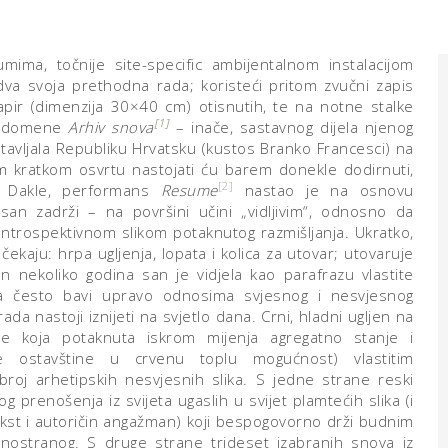
mima, točnije site-specific ambijentalnom instalacijom
va svoja prethodna rada; koristeći pritom zvučni zapis
apir (dimenzija 30×40 cm) otisnutih, te na notne stalke
[1]
eb domene
Arhiv snova
– inače, sastavnog dijela njenog
tavljala Republiku Hrvatsku (kustos Branko Francesci) na
 kratkom osvrtu nastojati ću barem donekle dodirnuti,
[2]
. Dakle, performans
Resume
nastao je na osnovu
 san zadrži – na površini učini „vidljivim“, odnosno da
ntrospektivnom slikom potaknutog razmišljanja. Ukratko,
ekaju: hrpa ugljenja, lopata i kolica za utovar; utovaruje
on nekoliko godina san je vidjela kao parafrazu vlastite
ca često bavi upravo odnosima svjesnog i nesvjesnog
ada nastoji iznijeti na svjetlo dana. Crni, hladni ugljen na
ine koja potaknuta iskrom mijenja agregatno stanje i
e ostavštine u crvenu toplu mogućnost) vlastitim
roj arhetipskih nesvjesnih slika. S jedne strane reski
g prenošenja iz svijeta ugaslih u svijet plamtećih slika (i
kst i autoričin angažman) koji bespogovorno drži budnim
onostranog. S druge strane trideset izabranih snova iz