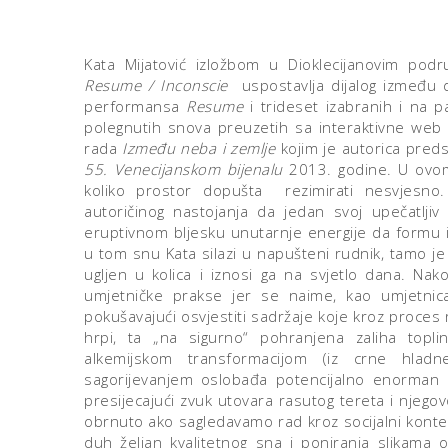
Kata Mijatović izložbom u Dioklecijanovim podru
Resume / Inconscie
uspostavlja dijalog između d
performansa
Resume
i trideset izabranih i na p
polegnutih snova preuzetih sa interaktivne w
rada
Između neba i zemlje
kojim je autorica preds
55. Venecijanskom bijenalu
2013. godine. U ovom
koliko prostor dopušta rezimirati nesvjesno
autoričinog nastojanja da jedan svoj upečatljiv
eruptivnom bljesku unutarnje energije da formu i
u tom snu Kata silazi u napušteni rudnik, tamo je č
ugljen u kolica i iznosi ga na svjetlo dana. Nak
umjetničke prakse jer se naime, kao umjetni
pokušavajući osvjestiti sadržaje koje kroz proces r
hrpi, ta „na sigurno“ pohranjena zaliha topl
alkemijskom transformacijom (iz crne hladn
sagorijevanjem oslobađa potencijalno enorman b
presijecajući zvuk utovara rasutog tereta i njegovo
obrnuto ako sagledavamo rad kroz socijalni konte
duh željan kvalitetnog sna i poniranja slikama 