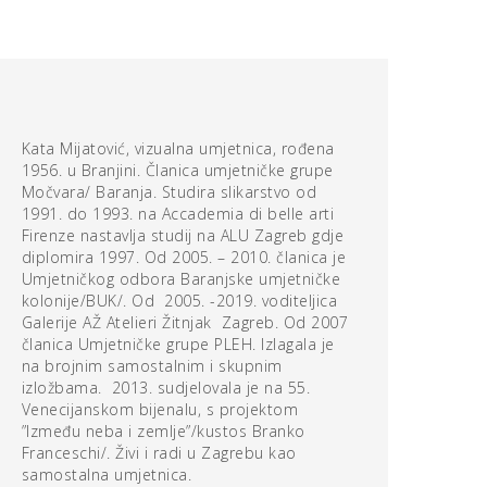
Kata Mijatović, vizualna umjetnica, rođena
1956. u Branjini. Članica umjetničke grupe
Močvara/ Baranja. Studira slikarstvo od
1991. do 1993. na Accademia di belle arti
Firenze nastavlja studij na ALU Zagreb gdje
diplomira 1997. Od 2005. – 2010. članica je
Umjetničkog odbora Baranjske umjetničke
kolonije/BUK/. Od 2005. -2019. voditeljica
Galerije AŽ Atelieri Žitnjak Zagreb. Od 2007
članica Umjetničke grupe PLEH. Izlagala je
na brojnim samostalnim i skupnim
izložbama. 2013. sudjelovala je na 55.
Venecijanskom bijenalu, s projektom
”Između neba i zemlje”/kustos Branko
Franceschi/. Živi i radi u Zagrebu kao
samostalna umjetnica.