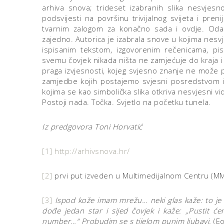
arhiva snova; trideset izabranih slika nesvjesn
podsvijesti na površinu trivijalnog svijeta i pren
tvarnim zalogom za konačno sada i ovdje. Odab
zajedno. Autorica je izabrala snove u kojima nesvj
ispisanim tekstom, izgovorenim rečenicama, pi
svemu čovjek nikada ništa ne zamjećuje do kraja i n
praga izvjesnosti, kojeg svjesno znanje ne može pr
zamjedbe kojih postajemo svjesni posredstvom int
kojima se kao simbolička slika otkriva nesvjesni vi
Postoji nada. Točka. Svjetlo na početku tunela.
Iz predgovora Toni Horvatić
[1]
http://arhivsnova.hr/
[2]
prvi put izveden u Multimedijalnom Centru (M
[3]
Ispod kože imam mrežu… neki glas kaže: to je 
dođe jedan star i sijed čovjek i kaže: „Pustit ć
number…“ Probudim se s tijelom punim ljubavi.
(Eo