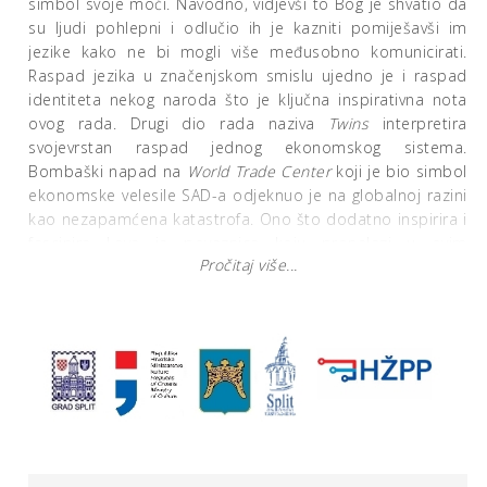
simbol svoje moći. Navodno, vidjevši to Bog je shvatio da
su ljudi pohlepni i odlučio ih je kazniti pomiješavši im
jezike kako ne bi mogli više međusobno komunicirati.
Raspad jezika u značenjskom smislu ujedno je i raspad
identiteta nekog naroda što je ključna inspirativna nota
ovog rada. Drugi dio rada naziva
Twins
interpretira
svojevrstan raspad jednog ekonomskog sistema.
Bombaški napad na
World Trade Center
koji je bio simbol
ekonomske velesile SAD-a odjeknuo je na globalnoj razini
kao nezapamćena katastrofa. Ono što dodatno inspirira i
fascinira Lava je poveznica koju pronalazi u ovim
Pročitaj više...
događajima (iako je jedan mitski), a to je raspad
arhitektonskih zdanja kao jednih od ključnih faktora za
temelj razvitka ljudske kulture i djelatnosti. Rušenjem
velikih i u ljudskoj svijesti „sigurnih” utvrda ruši se i
društvo
spektakla
[1]
.
Ono što je postalo simbolom razvitka i
osloncem nestalo je u tren. Time je nestala i deluzija u
Veliko obećanje
o neograničenom napretku.
[2]
Odabirom
podruma Dioklecijanove palače kao izlagačkog prostora
autor je imao namjeru dodatno istaknuti simboliku
arhitekture u razvoju čovječanstva koje u ovom kontekstu