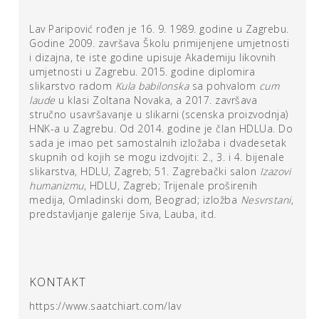
„devoluira”. Videa su oblikovana
loop
tehnikom čime
repetitivnost radnje naglašava kritičnost djela i stvara
Lav Paripović rođen je 16. 9. 1989. godine u Zagrebu.
Godine 2009. završava Školu primijenjene umjetnosti
atmosferu. Zvukom kao dodatnim efektom Lav je pak
i dizajna, te iste godine upisuje Akademiju likovnih
htio dati dozu humora kako ne bi sve bilo destruktivno i
umjetnosti u Zagrebu. 2015. godine diplomira
pesimistično. Na kraju svakog videa prikazani su digitalno
slikarstvo radom
Kula babilonska
sa pohvalom
cum
oblikovani piktogrami koji kao primitivan vid jezika
laude
u klasi Zoltana Novaka, a 2017. završava
jednostavno komuniciraju sadržaj rada sa svim
stručno usavršavanje u slikarni (scenska proizvodnja)
gledateljima. Tu se, prema mojoj interpretaciji Lavova
HNK-a u Zagrebu. Od 2014. godine je član HDLUa. Do
rada krije i poanta a to je da umjetnost kao duhovni
sada je imao pet samostalnih izložaba i dvadesetak
način komunikacije ima sposobnost iznova povezati ljude.
skupnih od kojih se mogu izdvojiti: 2., 3. i 4. bijenale
slikarstva, HDLU, Zagreb; 51. Zagrebački salon
Izazovi
humanizmu
, HDLU, Zagreb; Trijenale proširenih
Kustosica Ivana Vukušić
medija, Omladinski dom, Beograd; izložba
Nesvrstani
,
predstavljanje galerije Siva, Lauba, itd.
[1] Debord Guy (1967.),
Društvo spektakla
, 1967.,
elektronsko izdanje, raspoloživo na:
https://anarhisticka-
KONTAKT
biblioteka.net/library/guy-debord-drustvo-spektakla
https://www.saatchiart.com/lav