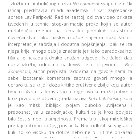
Izložbom simboličnog naziva
No comment
svoj umjetnički
izričaj predstavlja mladi akademski slikar zagrebačke
adrese Lav Paripović. Rad se sastoji od dva video prikaza
izvedenih u tehnici stop-animacije preko kojih se autor
metaforički referira na tematiku globalnih katastrofa
čovječanstva. Iako naslov izložbe sugerira suzdržanost
interpretacije sadržaja i dodatna pojašnjenja, ipak se iza
njega krije mnogo dublje značenje jer, iako paradoksalno,
tišina je nekada jednako snažan odgovor. Ne želeći dati
naziv izložbi, odnosno naslovivši je u prijevodu –
Bez
komentara
, autor prepušta radovima da govore sami za
sebe. Izostanak komentara zapravo govori mnogo, a
upravo tu se krije i doza kritike društvene zbilje koju autor
time izražava. Ta konstatacija pogotovo se može potvrditi
kroz prvi dio izložbenog rada naziva
Kula babilonska,
koja
je kao mitski biblijski pojam duboko uvriježena i
prepoznatljiva u zapadnjačkoj kulturi te je kroz povijest
bila čest simbol u umjetnosti. Prema biblijskoj mitološkoj
predaji potomci božjeg poslanika Noe odlučili su sagraditi
kulu toliko visoku da dotiče nebo ne bi li time prikazali