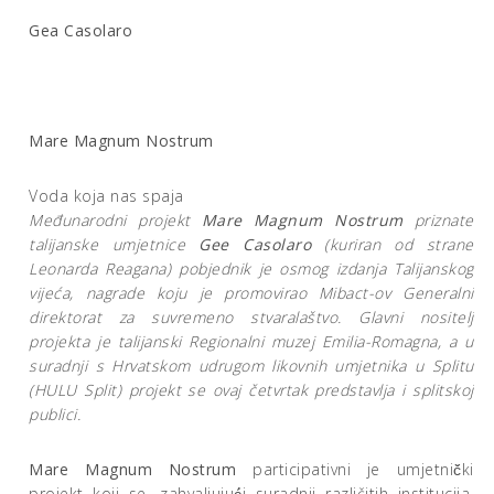
Gea Casolaro
Mare Magnum Nostrum
Voda koja nas spaja
Me
đ
unarodni projekt
Mare Magnum Nostrum
priznate
talijanske umjetnice
Gee Casolaro
(kuriran od strane
Leonarda Reagana) pobjednik je osmog izdanja Talijanskog
vije
ć
a, nagrade koju je promovirao Mibact-ov Generalni
direktorat za suvremeno stvarala
š
tvo. Glavni nositelj
projekta je talijanski Regionalni muzej Emilia-Romagna, a u
suradnji s Hrvatskom udrugom likovnih umjetnika u Splitu
(HULU Split) projekt se ovaj
č
etvrtak predstavlja i splitskoj
publici.
Mare Magnum Nostrum
participativni je umjetnič̌ki
projekt koji se, zahvaljujuć́i suradnji različitih institucija,