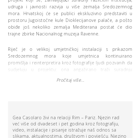
udruga i javnosti razvija u više zemalja Sredozemnog
mora. Hrvatskoj će se publici ekskluzivno predstaviti u
prostoru Jugoistočne kule Dioklecijanove palače, a pošto
obiđe još nekoliko zemalja Mediterana postat će dio
trajne zbirke Nacionalnog muzeja Ravenne.
Riječ je o velikoj umjetničkoj instalaciji s prikazom
Sredozemnog mora koje umjetnica kontinuirano
promišlja i reinterpretira kroz fotografije ljudi pozvanih da
sudjeluju u projektu: ona angažirano traži suradnju
gledatelja kako bi stvorila svojevrsni fotografski arhiv
Pročitaj više...
Mediterana satkan od fotografija svakodnevnih ljudskih
rituala, praznika, pejzaža i sličnog.
Umjetnička instalacija postavljena u galerijskom prostoru
Jugoistočne kule posjetiteljima daje živopisno iskustvo
Gea Casolaro živi na relaciji Rim – Pariz. Njezin rad
gdje publika ima pogled na svih 360 stupnjeva Mediterana
već više od dvadeset i pet godina kroz fotografiju,
i to iz središta mora. Tijekom izložbe posjetitelji su
video, instalacije i pisanje istražuje naš odnos sa
pozvani dodati i / ili zamijeniti postojeće slike s novim
slikama, aktualnostima, društvom i poviješću. Njezino