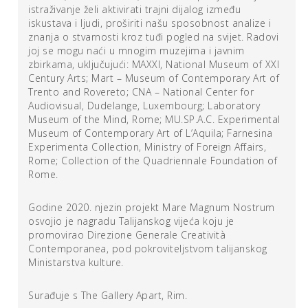
fotografijama preuzetim iz arhive postavljajući ih na isti
istraživanje želi aktivirati trajni dijalog između
dio obale.
iskustava i ljudi, proširiti našu sposobnost analize i
znanja o stvarnosti kroz tuđi pogled na svijet. Radovi
joj se mogu naći u mnogim muzejima i javnim
Gea Casolaro poziva splićane da na web stranicu
zbirkama, uključujući: MAXXI, National Museum of XXI
projekta pošalju fotografije svakodnevnog života s
Century Arts; Mart – Museum of Contemporary Art of
mediteranskih obala – fotografije na kojima je prisutan
Trento and Rovereto; CNA – National Center for
bar malen komad mora – snimljene u bilo kojoj zemlji,
Audiovisual, Dudelange, Luxembourg; Laboratory
mjestu, vremenu i godišnjem dobu. Sve prikupljene
Museum of the Mind, Rome; MU.SP.A.C. Experimental
fotografije postat će sastavni dio projekta, a web stranica
Museum of Contemporary Art of L’Aquila; Farnesina
koja će ga pratiti i s vremenom rasti, postat će platforma
Experimenta Collection, Ministry of Foreign Affairs,
bogata fotografijama i različitim pogledima na svijet pa će
Rome; Collection of the Quadriennale Foundation of
se iz dana u dan razvijati rizomatska kartografija
Rome.
sastavljena od priča koje se isprepliću na ovom moru,
koje je oduvijek bilo izvor razmjene civilizacija – istinski
Godine 2020. njezin projekt Mare Magnum Nostrum
zajednički bazen koji dijelimo i koji nas ujedinjuje – s
osvojio je nagradu Talijanskog vijeća koju je
ciljem ukidanja misli “mi na ovoj obali i oni s druge
promovirao Direzione Generale Creatività
strane“: ne granica među ljudima, već svemir koji uključuje
Contemporanea, pod pokroviteljstvom talijanskog
Ministarstva kulture.
i nas.
Surađuje s The Gallery Apart, Rim.
Izložba će biti otvorena od 12. do 26. studenog 2020.