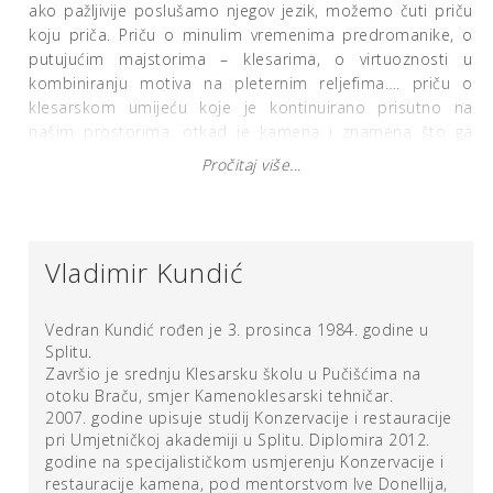
ako pažljivije poslušamo njegov jezik, možemo čuti priču
koju priča. Priču o minulim vremenima predromanike, o
putujućim majstorima – klesarima, o virtuoznosti u
kombiniranju motiva na pleternim reljefima…. priču o
klesarskom umijeću koje je kontinuirano prisutno na
našim prostorima, otkad je kamena i znamena što ga
ostavlja ruka i misao čovjekova.
Pročitaj više...
Stoljećima nakon izrade predromaničke skulpture, mladi
restaurator dočarava nam proces potreban pri stvaranju
ovog dubrovačkog pluteja, prvotno sastavnog dijela
reprezentativne cjeline liturgijskog namještaja iz crkve Sv.
Vladimir Kundić
Petra Velikog. Izradom replike pluteja oltarne pregrade,
dopuštajući autoru da nam odškrine vrata jedne davne
epohe, on nas uspijeva približiti minulom vremenu
Vedran Kundić rođen je 3. prosinca 1984. godine u
nastanka i života predromaničke skulpture.
Splitu.
Završio je srednju Klesarsku školu u Pučišćima na
otoku Braču, smjer Kamenoklesarski tehničar.
Miona Miliša, predavač
2007. godine upisuje studij Konzervacije i restauracije
pri Umjetničkoj akademiji u Splitu. Diplomira 2012.
godine na specijalističkom usmjerenju Konzervacije i
restauracije kamena, pod mentorstvom Ive Donellija,