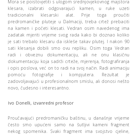
Mora se poistovjetiti s ulogom srednjovjekovnog majstora
klesara, izabrati odgovarajući kamen, u ruke uzeti
tradicionalni klesarski alat. Prije toga proučiti
predromaničke pluteje u Dalmaciji, treba crtež prebaciti
na kamen i početi klesati. Vedran osim navedenog ima
zadatak mjeriti vrijeme svog rada kako bi doznao koliko
je sati trebalo klesaru da iskleše takav plutej. I nakon 90
sati klesanja dobili smo ovu repliku. Osim toga Vedran
radi i obveznu dokumentaciju, ali ne onu klasičnu
dokumentaciju koja sadrži crteže, mjerenja, fotografiranja
i opis poslova, već on to radi na svoj način. Radi animaciju
pomoću fotografije i kompjutera. Rezultat je
zadovoljavajući u profesionalnom smislu, ali donosi nešto
novo, čudesno i interesantno.
Ivo Donelli, izvanredni profesor
Proučavajući predromaničku baštinu, u današnje vrijeme
često smo upućeni samo na šutljivi kameni fragment
nekog spomenika. Svaki fragment ima svojstvo cjeline,