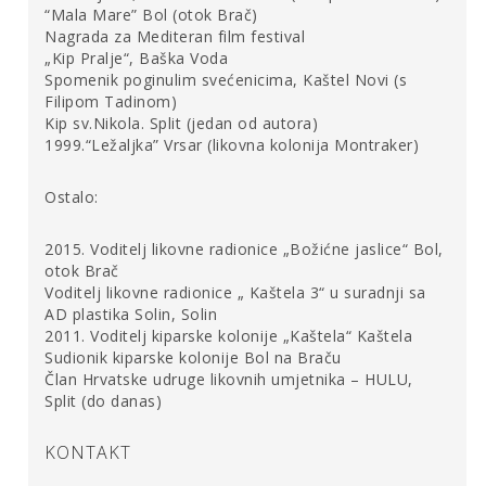
“Mala Mare” Bol (otok Brač)
imali su i za nešto kasnije najezde Tatara, kada su se u
Nagrada za Mediteran film festival
njima skrivali i najbogatiji slojevi društva.
[8]
Krajem
„Kip Pralje“, Baška Voda
dvadesetog stoljeća podrumi palače postali su utočište
Spomenik poginulim svećenicima, Kaštel Novi (s
za umjetnike i za njihove radove, pa s pravom možemo
Filipom Tadinom)
reći da je jedna od povijesti ispisanih u podrumima
Kip sv.Nikola. Split (jedan od autora)
Dioklecijanove palače i ona izgnanička,
[9]
i da taj prostor i
1999.“Ležaljka” Vrsar (likovna kolonija Montraker)
danas igra istaknutu ulogu u svakodnevnom životu grada.
O tome svojedobno piše i legendarni splitski povjesničar
Ostalo:
umjetnosti i historiograf Duško Kečkemet: „Rijetko u
kojem gradu su njegovi podzemni, suterenski, prostori
2015. Voditelj likovne radionice „Božićne jaslice“ Bol,
postali integralni i presudni urbani elemenat toga grada
otok Brač
kao što su to podrumi Dioklecijanove palače u Splitu.
[10]
Voditelj likovne radionice „ Kaštela 3“ u suradnji sa
AD plastika Solin, Solin
2011. Voditelj kiparske kolonije „Kaštela“ Kaštela
Podrumi se već od doba Vicka Andrića koriste i za
Sudionik kiparske kolonije Bol na Braču
potrebe rekonstrukcije izgleda danas nepostojećih
Član Hrvatske udruge likovnih umjetnika – HULU,
građevina na gornjoj etaži na jugu Palače. Važnost
Split (do danas)
podruma, ne samo u pogledu shvaćanja vizualnog, nego i
urbanog identiteta palače uočava Kečkemet. On
KONTAKT
naglašava