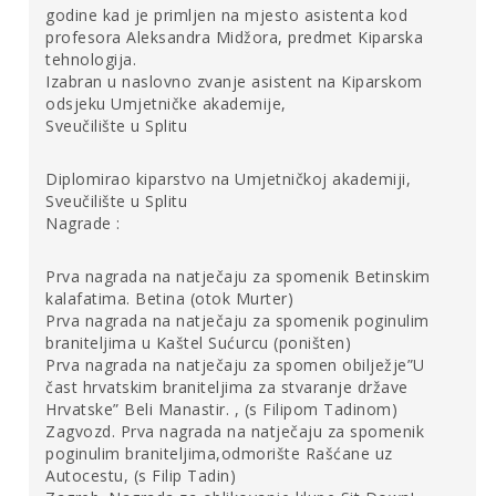
godine kad je primljen na mjesto asistenta kod
nadahnutom osvrtu na Jozićevo
Krdo
, Ive Šimat Banov
profesora Aleksandra Midžora, predmet Kiparska
upravo naglašava važnost prostora i kruga („struktura“,
tehnologija.
„prsten“) što ga oblikuju skulpture „rutavih“ gnuova kao
Izabran u naslovno zvanje asistent na Kiparskom
izvorišta svih mogućih asocijacija i interpretacija vezanih
odsjeku Umjetničke akademije,
uz ovo djelo.
[3]
On će zaobići definitivna tumačenja
Krda
i
Sveučilište u Splitu
ustanoviti kako se radi o „energiji i snazi unutar kruga, ali i
ranjivosti izvan njega“.
[4]
Navikli na potrebu za time da
Diplomirao kiparstvo na Umjetničkoj akademiji,
ono u što gledamo „prevodimo“ i da se s time
Sveučilište u Splitu
poistovjećujemo, u prikazu životinjske faune mnogi od
Nagrade :
nas vidjet će metaforu one ljudske. Pritom se ne treba ni
posebno truditi: postavljanje u krug kao način obrane
Prva nagrada na natječaju za spomenik Betinskim
(osobito pred nadmoćnim protivnikom) arhetipsko je
kalafatima. Betina (otok Murter)
ponašanje koje i danas prepoznajemo i u vojnim i u
Prva nagrada na natječaju za spomenik poginulim
sportskim taktikama. To je i najjednostavniji argument
braniteljima u Kaštel Sućurcu (poništen)
protiv čvrstog razdjeljivanja i svrstavanja pojmova prirode
Prva nagrada na natječaju za spomen obilježje”U
i kulture svakoga na svoj kraj sintagme (priroda i/ili
čast hrvatskim braniteljima za stvaranje države
kultura/društvo). Uostalom, prema Ernstu Cassireru i
Hrvatske” Beli Manastir. , (s Filipom Tadinom)
Zagvozd. Prva nagrada na natječaju za spomenik
njegovoj parafrazi skolastičara, čovjek je simbolička
poginulim braniteljima,odmorište Rašćane uz
životinja (
Animal Symbolicum
i prije i više no
Animal
Autocestu, (s Filip Tadin)
Rationale
).
[5]
Tako je okretanje gnuovih čvrstih rogova