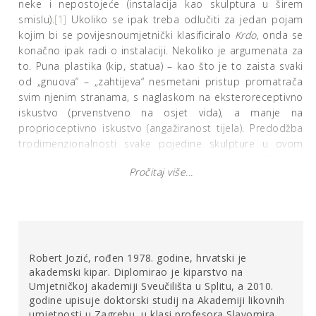
neke i nepostojeće (instalacija kao skulptura u širem
smislu).
[1]
Ukoliko se ipak treba odlučiti za jedan pojam
kojim bi se povijesnoumjetnički klasificiralo
Krdo
, onda se
konačno ipak radi o instalaciji. Nekoliko je argumenata za
to. Puna plastika (kip, statua) – kao što je to zaista svaki
od „gnuova“ – „zahtijeva“ nesmetani pristup promatrača
svim njenim stranama, s naglaskom na eksteroreceptivno
iskustvo (prvenstveno na osjet vida), a manje na
proprioceptivno iskustvo (angažiranost tijela). Predodžba
trodimenzionalnosti svake pojedine skulpture u ovom
slučaju znatno je otežana, praktički nemoguća. Nadalje,
Pročitaj više...
likovni tretman svake „životinje“ i vrsta cjelokupne
kompozicije umanjuju njihovu „pojedinačnost“ i čine bilo
kakve moguće „biografije“ koje bi one posjedovale
nebitnima. Sve su to obilježja koja se suprotstavljaju
konvencijama klasične (figurativne) skulpture (kao što su
to prostorna izdvojenost [„pojedinačnost“] i neka razina
Robert Jozić, rođen 1978. godine, hrvatski je
mimetičke likovnosti, prepoznatljivosti, referentnosti
akademski kipar. Diplomirao je kiparstvo na
[reprezentativnosti]). S druge strane, prema Claire Bishop,
Umjetničkoj akademiji Sveučilišta u Splitu, a 2010.
instalacija (instalacijska umjetnost) zasnovana je na
godine upisuje doktorski studij na Akademiji likovnih
„onome što se često naziva ‘teatralnim’, ‘imerzivnim’ ili
umjetnosti u Zagrebu, u klasi profesora Slavomira