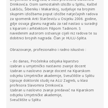
Drinkovića. Osim samostalnih izložbi u Splitu, Kaštel
‘iskustvenim’“; prostor i ansambl pojedinačnih (likovnih)
Lukšiću, Šibeniku i Makarskoj, sudjeluje na brojnim
elemenata unutar njega čine jedan „entitet“ (važno je ono
skupnim izložbama poput izložbe natječajnih radova
opće, a ne pojedinačno) i naglasak je na iskustvu
za spomenik Anti Starčeviću u Osijeku 2006. godine,
(„aktivnog“) promatrača, a ne na „temi ili materijalu“.
[2]
Za
gdje osvaja glavnu nagradu za rad nastao u suradnji
Jozićevo „krdo“ (i u svjetlu
Krda
) koncentrirani pogled
s kiparom i arhitektom Filipom Tadinom. S
promatrača predstavlja grabežljivca od kojeg se ono
navedenim autorom ostvaruje cijeli niz radova te su
„brani“. Pri susretu „predatorskog promatrača“ s njime – a
dobitnici brojnih nagrada. Član je HULU-Splita.
u nemogućnosti promatrača da u potpunosti „konzumira“
pojedinačne likovne elemente, pa tako i cjelinu što ih
Obrazovanje, profesionalno i radno iskustvo :
sadrži – urušava se centrirana perspektiva gledajućeg
subjekta (još jedno obilježje instalacije) i on oko
– do danas, Pročelnika odsjeka kiparstvo
prstenaste formacije kruži kao gladni vuk.
izabran u umjetničko nastavno zvanje docent
Izabran u naslovno zvanje docent na Kiparskom
O svom radu Robert Jozić kaže ono što i sami
odsjeku Umjetničke akademije, Sveučilište u Splitu
naslućujemo prilazeći toj instalaciji: prikazano je krdo
Upisuje doktorski studij na ALU Zagreb, u klasi
profesora Slavomira Drinkovića.
gnuova u kružnom obrambenom stavu. Figurativno
Izabran u naslovno zvanje predavač na Kiparskom
rečeno, taj iskaz izbačaj je kamenčića u vodu, ishodište
odsjeku Umjetničke akademije,
koncentričnoga širenja hermeneutičkoga kruga u čijim
Sveučilište u Splitu
slojevima se nakupljaju dojmovi o tome što bi to moglo
biti unutar, a što izvan „životinjskoga“ kruga. U svom