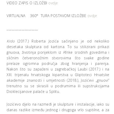
VIDEO ZAPIS O IZLOŽBI
ovdje
VIRTUALNA 360° TURA POSTAVOM IZLOŽBE
ovdje
___________________
Krdo
(2017.) Roberta Jozića sačinjeno je od nekoliko
desetaka skulptura od kartona. To su stilizirani prikazi
gnuova, životinja porijeklom iz Afrike srodnih govedima i
sličnim četveronožnim stvorovima što svake godine
prelaze ogromna područja zbog hranjenja i parenja.
Nakon što su zapaženi u zagrebačkoj Laubi (2017.) i na
XIII. trijenalu hrvatskoga kiparstva u Gliptoteci Hrvatske
akademije znanosti i umjetnosti (2018.), Jozićevi „gnuovi“
trenutno su se skrasili u podrumima ili supstrukcijama
Dioklecijanove palače u Splitu.
Jozićevo djelo na razmeđi je skulpture i instalacije, iako su
danas razlike između jednog i drugoga vrlo suptilne, a za