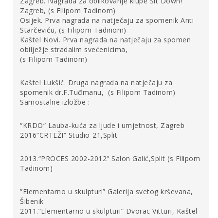
Zagreb. Nagrada za oblikovanje klupe Sit Down!
prema neprijatelju, uz zaštitu onih slabijih iza sebe, slika
Zagreb, (s Filipom Tadinom)
toga da se ljudi, uglavnom usredotočeni na sebe, u
Osijek. Prva nagrada na natječaju za spomenik Anti
iznimnim situacijama ipak ujedinjuju i da uvijek postoje
Starčeviću, (s Filipom Tadinom)
stvari za koje se zajednički vrijedi boriti. U Jozićevom djelu
Kaštel Novi. Prva nagrada na natječaju za spomen
netko će prepoznati stanovitu životnost, upornost i
obilježje stradalim svećenicima,
mogućnost pripadnosti nekom ljudskome krdu. Neki će
(s Filipom Tadinom)
toj „homogenoj“ grupi i njenim pripadnicima, čiji su „preci“
Glava bika
(Pablo Picasso, 1942.),
Bik
(Vojin Bakić, 1950.),
Kaštel Lukšić. Druga nagrada na natječaju za
Jelen II (Ljubav)
(Dušan Džamonja, 1957.) i slični, prići s
spomenik dr.F.Tuđmanu, (s Filipom Tadinom)
dozom suzdržanosti zbog „prevrtljive“ naravi „kolektivnog
Samostalne izložbe :
identiteta“ i mentaliteta („mentalitet krda“). Naime,
Krdo
može, prema studiji Gustavea Le Bona o „masi“ (ljudske
“KRDO“ Lauba-kuća za ljude i umjetnost, Zagreb
gomile, hrpe, krda), označavati i jednu „homogenu“, uvijek
2016“CRTEŽI“ Studio-21,Split
donekle anonimnu, skupinu vođenu „nesvjesnim“
(otpuštanje „moždane aktivnosti“), a „transformacija
2013.“PROCES 2002-2012“ Salon Galić,Split (s Filipom
sentimenata“ (priklanjanje određenoj vrsti skupnog
Tadinom)
ponašanja) može dovesti do toga da (ljudska) masa može
biti jednako „i herojska i kriminalna“.
[6]
”Elementarno u skulpturi” Galerija svetog krševana,
Šibenik
U uvodnome monologu o medijskoj pripadnosti
Krda
2011.”Elementarno u skulpturi” Dvorac Vitturi, Kaštel