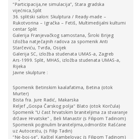
“Participacija,ne simulacija”, Stara gradska
Dakle, osim što je i sam neka vrsta krajolika, prostor
vijećnica,Split
posjeduje i vlastiti „značenjski krajolik“. U prilog tome
36. splitski salon: Skulptura / Ready-made –
govore znanstvena područja u humanistici koja povezuju
Rukotvorina – Igračka – Fetiš, Multimedijalni kulturni
geografske jedinice i lokalitete s ljudskom psihom i
centar Split
Galerija Franjevačkog samostana, Široki Brijeg
kulturom. Slučajno ili ne, višegodišnja migracija
Krda
Izložba natječajnih radova za spomenik Anti
započela je od „kuće za životinje“, nekada bivše
Starčeviću, Tvrđa, Osijek
austrougarske konjušnice, a sada „kuće za umjetnost i
Galerija SC, izložba studenata UMAS-a, Zagreb
ljude“ Laube. Trenutno je okončana boravkom u, ovisno o
Ars-1999. Split, MHAS, izložba studenata UMAS-a,
vrsti diskursa, podrumima ili supstrukcijama
Rijeka
Dioklecijanove palače. Oni su izvorno služili kao
Javne skulpture :
građevinska potpora i izjednačavanje razine južnog dijela
Dioklecijanove palače s njenim ostatkom. Tijekom
Spomenik Betinskim kaalafatima, Betina (otok
vremena doživjeli su i prenamjenu u skladišne prostore,
Murter)
bili predmetom svojatanja imućnih obitelji koje su ih
Bista fra. Jure Radić, Makarska
tretirali kao podrume vlastitih kuća, a s vremenom su
Reljef „Gospa Čarskog polja“ Blato (otok Korčula)
propadali i postali deponijem za otpad i kanalizaciju, sve
Spomenik ”U čast hrvatskim braniteljima za stvaranje
do obnove koja je započela poslije Drugog svjetskog rata.
države Hrvatske” , Beli Manastir (s Filipom Tadinom)
Za ovu priliku možda je najznakovitije reći to da su za
Spomenik poginulim braniteljima,odmorište Rašćane
uz Autocestu, (s Filip Tadin)
vrijeme barbarskih napada na Salonu u sedmom stoljeću
“Ne-boj-se”, Kaštel Kambelovac (s Filipom Tadinom)
služili kao sklonište za tisuće izbjeglica, a istu funkciju