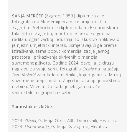
otpor logici spektakla Guya Deborda.
SANJA MERĆEP
(Zagreb, 1989.) diplomirala je
Upravo detalj koji ne traži da bude viđen, već da bude
fotografiju na Akademiji dramske umjetnosti u
primijećen, poziva na pažnju i ponovno učenje gledanja,
Zagrebu. Prethodno je diplomirala na Ekonomskom
izvan uvriježena medijska pogleda. Gledanja u kojem
fakultetu u Zagrebu, a potom je nekoliko godina
vrijednost ne proizlazi iz teme, nego dubine susreta s
radila u oglašivačkoj industriji. To iskustvo oblikovalo
njom. Takav fokus djeluje kao kontrapunkt dominantnoj
je njezin umjetnički interes, usmjeravajući ga prema
vizualnoj logici kapitalizma, u kojoj imperativi postaju sjaj
istraživanju tema poput komercijalizacije javnog
reklama, brzina izmjene pokretnih slika i trendova na
prostora i prikazivanja skrivenih dimenzija
suvremenog života. Godine 2024. osvojila je drugu
društvenim mrežama. Izložene fotografije nemaju
nagradu za svoju seriju fotografija
Obala
na natječaju
kompetitivni karakter medijske slike, ne žele nam prodati
Ivan Kožarić
za mlade umjetnike, koji organizira Muzej
nepostojeći “idealni” svijet, već služe kao prostor
suvremene umjetnosti u Zagrebu, a serija je uvrštena
zadržavanja na detalju, promatranja i prisutnosti. U tom
u zbirku Muzeja. Do sada je izlagala na više
smislu seriju je moguće povezati i s promišljanjima Byung-
samostalnih i grupnih izložbi.
Chul Hana o vizualnim praksama kontemplacije, u kojima
se slika ne iscrpljuje značenjem, već ostaje otvorena.
Samostalne izložbe
Fotografije ne nude jasnu poruku niti spektakl, već
pozivaju na zadržavanje pogleda, na odgodu
2023:
Obala
, Galerija Otok, ARL, Dubrovnik, Hrvatska
interpretacije i na iskustvo prisutnosti.
2023:
Usporavanje
, Galerija f8, Zagreb, Hrvatska