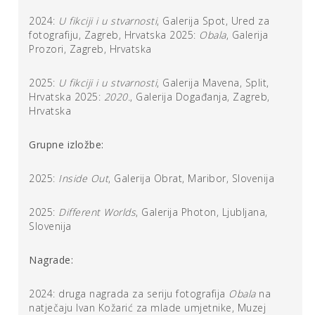
S obzirom na navedeno, fotografije Sanje Merćep lišene
2024:
U fikciji i u stvarnosti
, Galerija Spot, Ured za
su i prenaglašenog šarenila te pretjerane digitalne dorade
fotografiju, Zagreb, Hrvatska 2025:
Obala
, Galerija
čime se dodatno naglašava autentičnost prizora i
Prozori, Zagreb, Hrvatska
omogućuje da pažnja gledatelja ostane usmjerena na
trenutak koji je objektiv zabilježio, na osjetilne kategorije:
2025:
U fikciji i u stvarnosti
, Galerija Mavena, Split,
teksturu materijala, nagib svjetlosti koji otkriva doba
Hrvatska 2025:
2020.
, Galerija Događanja, Zagreb,
dana, neprimjetne odnose među elementima u kadru. Tek
Hrvatska
tada fotografija ostvaruje svoj pun potencijal mjesta
očuvanja prizora, refleksije i ponovne uspostave odnosa
Grupne izložbe:
sa svijetom. Premda banalizirana, polaganost je danas čin
otpora ubrzanoj vizualnoj kulturi, koja fotografiji vraća
2025:
Inside Out
, Galerija Obrat, Maribor, Slovenija
njezinu kontemplativnu i relacijsku dimenziju.
2025:
Different Worlds
, Galerija Photon, Ljubljana,
Ana Čukušić
Slovenija
Nagrade:
2024: druga nagrada za seriju fotografija
Obala
na
natječaju Ivan Kožarić za mlade umjetnike, Muzej