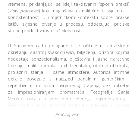
vremena, priklanjajući se ideji takozvanih “sporih praksi”
(
slow practices
) koje naglašavaju analitičnost, svjesnost i
konzistentnost. U umjetničkom kontekstu spore prakse
ističu svjesno bivanje u procesu, odbacujući pritiske
stalne produktivnosti i učinkovitosti.
U Sanjinom radu polaganost se očituje u tematskom
okretanju vlastitoj svakodnevici, bilježenju prizora kojima
nedostaje senzacionalizma, blještavila i jasne narativne
funkcije: malih pomaka, tihih trenutaka, običnih objekata,
prolaznih stanja ili same atmosfere. Autorica intimne
detalje povezuje s naizgled banalnim, generičkim i
repetitivnim motivima suvremenog življenja, bez potrebe
za impresioniranjem promatrača. Fotografije Sanje
Merćep ostaju u zoni neodređenog, fragmentarnog i
afektivnog. One su prostori zastoja i refleksije, u kojima
se vizualno iskustvo ponovno povezuje s tijelom,
Pročitaj više...
vremenom i svakodnevicom. Time se autoričina praksa
pozicionira kao oblik tihe, ali dosljedne subverzije
dominantnih režima vidljivosti, koju se može čitati kao