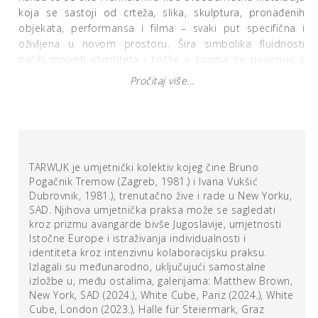
koja se sastoji od crteža, slika, skulptura, pronađenih
objekata, performansa i filma – svaki put specifična i
oživljena u novom prostoru. Šira simbolika fluidnosti
naših mnogih identiteta i točke u kojima se povezuju s
drugima čini konceptualnu srž ovog projekta, dok
Pročitaj više...
performativni principi kazališta čine njegovu vanjsku
manifestaciju. Postavke počinju sasvim slučajnim
susretom dvoje izvođača – Simone i Nada – koji nam u
jednom kratkom ljetnom poslijepodnevu predstavljaju
cijelu lepezu ljudskog prepoznavanja, poput komornog
TARWUK je umjetnički kolektiv kojeg čine Bruno
komada opuštenih i nepredvidivih narativnih niti. TARWUK
Pogačnik Tremow (Zagreb, 1981.) i Ivana Vukšić
to opisuje kao scenu svakodnevnog zajedništva, koja kao
Dubrovnik, 1981.), trenutačno žive i rade u New Yorku,
alternativna (ili možda jedina istinita) stvarnost krije gusto
SAD. Njihova umjetnička praksa može se sagledati
mjesto psihičkih napetosti:
zajedništvo u kojem
kroz prizmu avangarde bivše Jugoslavije, umjetnosti
mikroagresije, nježnost, očekivanja i naslijeđene traume
Istočne Europe i istraživanja individualnosti i
izranjaju kroz banalne razgovore i ritualnu repetitivnost
. U
identiteta kroz intenzivnu kolaboracijsku praksu.
fokusu je, kao i dosad, pitanje ljudske komunikacije i
Izlagali su međunarodno, uključujući samostalne
zajedništva te sva inherentna stanja psihičke,
izložbe u, među ostalima, galerijama: Matthew Brown,
emocionalne i društvene gipkosti, no bez ponuđenog
New York, SAD (2024.), White Cube, Pariz (2024.), White
rješenja ili zaključka. Metamorfoza svakog pojedinca
Cube, London (2023.), Halle für Steiermark, Graz