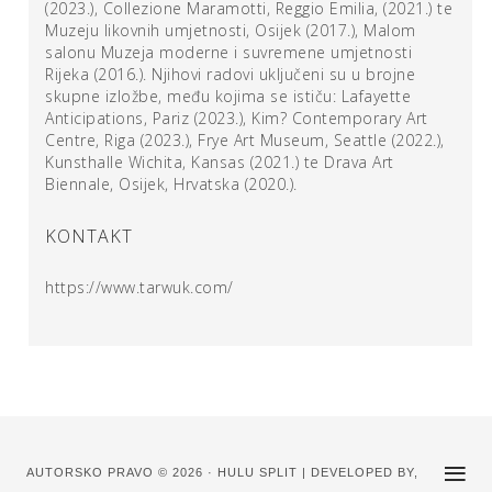
(2023.), Collezione Maramotti, Reggio Emilia, (2021.) te
unutar TARWUKOVA kruga, iznova stvorenog svakom
Muzeju likovnih umjetnosti, Osijek (2017.), Malom
izložbenom inscenacijom, navigira kroz povijest svih
salonu Muzeja moderne i suvremene umjetnosti
drugih i prijašnjih iteracija kolektiva. Jezikom tek
Rijeka (2016.). Njihovi radovi uključeni su u brojne
djelomično prenose ono što vjeruju da je istina, no poput
skupne izložbe, među kojima se ističu: Lafayette
ljudskog identiteta, riječi su krhke konstitucije i podložne
Anticipations, Pariz (2023.), Kim? Contemporary Art
su svakojakim manipulacijama. Zato, u svijetu TARWUKA
Centre, Riga (2023.), Frye Art Museum, Seattle (2022.),
jezik ne funkcionira tek kao prijenosnik značenja, već kao
Kunsthalle Wichita, Kansas (2021.) te Drava Art
materija njihove prividne netransparentnosti i alkemije, i
Biennale, Osijek, Hrvatska (2020.).
poput posijanog sjemena (izgovorene i napisane riječi),
raste ovisno o plodnosti svakog pojedinačnog tla.
KONTAKT
Kazališno oblikovanje izložbenog postava u kojem se
koriste kostimi i scenografija služi također kao katalizator
https://www.tarwuk.com/
za preobrazbu i izgradnju novog zajedništva i pratećih
identiteta. Stavljajući sam proces iznad krajnjeg
proizvoda, suradnju ispred individualne geste, naš i svoj
fokus drže upravo na granici koja dijeli sebe od drugoga.
Spomenuti okvirni motiv slučajnog susreta koji postaje
okidač dubokom prepoznavanju
sebe
, pa onda i
drugoga,
f
unkcionira kao „libreto“ za znatno širi transdisciplinarni i
kolaborativni princip. Naslanjajući se snažno na
AUTORSKO PRAVO © 2026 · HULU SPLIT | DEVELOPED BY,