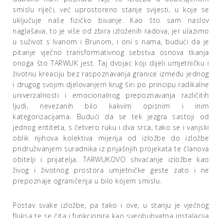
smislu riječi, već uprostoreno stanje svijesti, u koje se
uključuje naše fizičko bivanje. Kao što sam naslov
naglašava, to je više od zbira izloženih radova, jer ulazimo
u suživot s Ivanom i Brunom, i oni s nama, budući da je
pitanje vječno transformativnog sebstva osnova tkanja
onoga što TARWUK jest. Taj dvojac koji dijeli umjetničku i
životnu kreaciju bez raspoznavanja granice između jednog
i drugog svojim djelovanjem krug širi po principu radikalne
univerzalnosti i emocionalnog prepoznavanja različitih
ljudi, nevezanih bilo kakvim opisnim i inim
kategorizacijama. Budući da se tek jezgra sastoji od
jednog entiteta, s četvero ruku i dva srca, tako se i vanjski
oblik njihova kolektiva mijenja od izložbe do izložbe
pridruživanjem suradnika iz prijašnjih projekata te članova
obitelji i prijatelja. TARWUKOVO shvaćanje izložbe kao
živog i životnog prostora umjetničke geste zato i ne
prepoznaje ograničenja u bilo kojem smislu.
Postav svake izložbe, pa tako i ove, u stanju je vječnog
fluksa te se čita i funkcionira kao sveobuhvatna instalacija