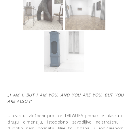
„I AM I, BUT I AM YOU, AND YOU ARE YOU, BUT YOU
ARE ALSO I“
Ulazak u izložbeni prostor TARWUKA jednak je ulasku u
drugu dimenziju, istodobno zavodljivo neistraženu i
duboko nam poznatu. Nije to izložba u uobičajenom