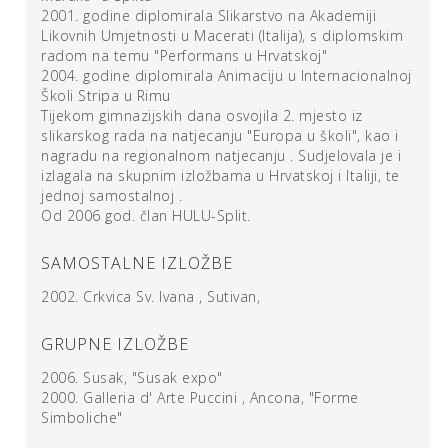
sliku. Svaki od tih slojeva izrađen je tako da je najprije
2001. godine diplomirala Slikarstvo na Akademiji
naslikan, zatim su s njega postupno, struganjem, uklonjeni
Likovnih Umjetnosti u Macerati (Italija), s diplomskim
dijelovi boje, sve dok nije dobiven željeni motiv. Ovakav
radom na temu "Performans u Hrvatskoj"
2004. godine diplomirala Animaciju u Internacionalnoj
način rada iziskuje nevjerojatnu predanost, strpljenje i
Školi Stripa u Rimu
tehniku. Krajnji produkt je slika. Važno je naglasiti kako je
Tijekom gimnazijskih dana osvojila 2. mjesto iz
Nataša slikarica po umjetničkoj vokaciji i školovanju. To je
slikarskog rada na natjecanju "Europa u školi", kao i
jasno vidljivo iz gestualnosti slikarskog rukopisa
nagradu na regionalnom natjecanju . Sudjelovala je i
naslonjenog na nasljeđe apstrakcije, odnosno
izlagala na skupnim izložbama u Hrvatskoj i Italiji, te
enformelističkog poimanja slikarstva. Nataša je uz to
jednoj samostalnoj .
diplomirala animaciju u Rimu; otuda ovakav izbor
Od 2006 god. član HULU-Split.
materijala i, odluka da se slika dogodi na grafofoliji.
SAMOSTALNE IZLOŽBE
Kako bi već naslikane mrlje, fleke, dobile formu i oblik,
2002.
Crkvica Sv. Ivana , Sutivan,
trebalo je primijeniti upravo discipline i tehnike koje se
koriste
GRUPNE IZLOŽBE
u izradi animiranih filmova. Ova izložba propituje pojmove
PROSTORA, VREMENA i IDENTITETA, no ja u tome
2006.
Susak,
"Susak expo"
prvenstveno vidim Natašino propitivanje vlastitog
2000.
Galleria d' Arte Puccini , Ancona,
"Forme
identiteta. Svjedoče tome različiti nivoi vlastite osobnosti
Simboliche"
koji, tek kada ih posložimo jednog iznad drugog, daju