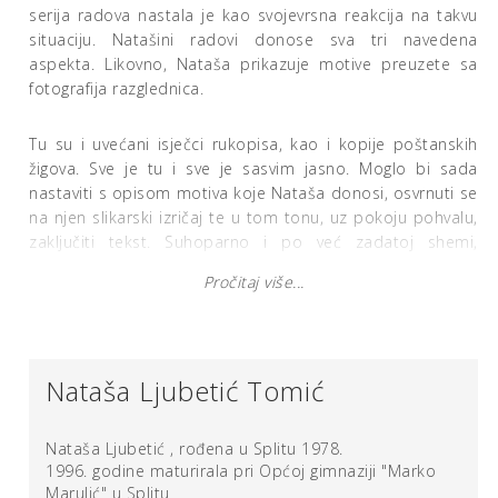
serija radova nastala je kao svojevrsna reakcija na takvu
situaciju. Natašini radovi donose sva tri navedena
aspekta. Likovno, Nataša prikazuje motive preuzete sa
fotografija razglednica.
Tu su i uvećani isječci rukopisa, kao i kopije poštanskih
žigova. Sve je tu i sve je sasvim jasno. Moglo bi sada
nastaviti s opisom motiva koje Nataša donosi, osvrnuti se
na njen slikarski izričaj te u tom tonu, uz pokoju pohvalu,
zaključiti tekst. Suhoparno i po već zadatoj shemi,
udaljeni od emocija, sadržajno se zaustavljajući na
Pročitaj više...
površini, a da nismo zagrebali dublje… Ili ne?
Osobno me se najviše dojmio način na koji su ova djela
nastala, kao i autoričin pristup radu.Ono što je možda
najmanje vidljivo kada se susretnemo s Natašinim
Nataša Ljubetić Tomić
radovima, u stvari je njihova najveća vrijednost. Ovdje
prvenstveno mislim na predanost autorice u stvaranju
svake pojedine slike. Naime, radi se o slikama izrađenim
Nataša Ljubetić , rođena u Splitu 1978.
na prozirnim grafofolijama, sastavljenim od više slojeva,
1996. godine maturirala pri Općoj gimnaziji "Marko
koji tek kada se stave jedan iznad drugog, daju konačnu
Marulić" u Splitu