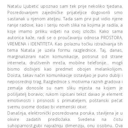
Natašu Ljubetić upoznao sam tek prije nekoliko tjedana.
Posredovanjem zajedničke prijateljice dogovorili smo
sastanak u njenom ateljeu. Tada sam prvi put vidio njene
ranije radove, kao i seriju novih slika na kojima je radila, a
koje imamo priliku vidjeti na ovoj izložbi. Kako sama
autorica kaže, radi se o proučavanju odnosa PROSTORA,
VREMENA i IDENTITETA. Kao polaznu točku istraživanja tih
tema Nataša je uzela formu razglednice. Taj, danas,
marginalizirani način komunikacije, potisnut od strane
interneta, društvenih mreža, mobilne telefonije… mogli
bismo doživjeti kao predmet obojen melankolijom.
Doista, takav način komunikacije ostavljao je puno dublji i
neposredniji trag. Razglednice s motivima raznih gradova i
zemalja donosile su nam sliku mjesta na kojem je
pošiljatelj boravio; rukom ispisani tekst davao je element
emotivnosti i prisnosti s primateljem, poštanski pečat
svemu ovome dodao bi vremenski okvir.
Današnja, elektronički posredovana poruka, stavljena je u
okvire zadatih predložaka. Svedena na čistu
suhoparnost,gubi najvažniju dimenziju, onu osobnu. Ova