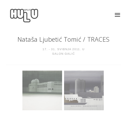
Nataša Ljubetić Tomić
/
TRACES
17. - 31. SVIBNJA 2011. U
SALON GALIĆ