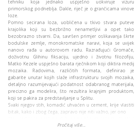
tehniku koja jednako uspješno uokviruje vizuru
primorskog podneblja. Dakle, riječ je o grančicama vinove
loze.
Pomno secirana loza, uobličena u tkivo stvara puteve
krajolika koji su bezbrižno nenametljivi a opet tako
bezobrazno stvarni. Da, savršen primjer oslikavanja škrte
bodulske zemlje, monokromatske naravi, koja se uvijek
nanovo rađa u autorovom radu. Razrađujući Gromače,
doživotnu Glihinu fiksaciju, ujedno i životnu filozofiju,
Matko Kezele uspješno barata rječnikom koji diktira medij
mozaika. Radovima, različitih formata, definirao je
gabarite unutar kojih slaže infrastrukturu svojih mozaika,
detaljno razumijevajući podatnost odabranog materijala,
precizno ga modelira, što rezultira krajnjim produktom,
koji se pakira za predstavljanje u Splitu.
Svaki njegov stih, komadić uhvaćen u cement, krije vlastiti
bitak, kako i zbog čega, zapravo nije niti važno, jer ono
što ujedinjuje prožima duh primorske stvarnosti, života i
Pročitaj više...
smrti, ponovnog bivanja. A to je ono što Matka zaokuplja
uvijek iznova.