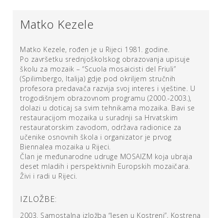
Kristina Barišić
Matko Kezele
Matko Kezele, rođen je u Rijeci 1981. godine.
Po završetku srednjoškolskog obrazovanja upisuje
školu za mozaik – “Scuola mosaicisti del Friuli”
(Spilimbergo, Italija) gdje pod okriljem stručnih
profesora predavača razvija svoj interes i vještine. U
trogodišnjem obrazovnom programu (2000.-2003.),
dolazi u doticaj sa svim tehnikama mozaika. Bavi se
restauracijom mozaika u suradnji sa Hrvatskim
restauratorskim zavodom, održava radionice za
učenike osnovnih škola i organizator je prvog
Biennalea mozaika u Rijeci.
Član je međunarodne udruge MOSAIZM koja ubraja
deset mladih i perspektivnih Europskih mozaičara.
Živi i radi u Rijeci.
IZLOŽBE:
2003. Samostalna izložba “Jesen u Kostreni”, Kostrena