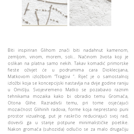
Biti inspiriran Glihom znači biti nadahnut kamenom,
zemljom, vinom, morem, soli… Načinom života koji je
oslikan na platna samo nekih. Takav komadić primorske
fieste oživjet će u podrumima cara Dioklecijana,
Matkovom izložbom ”Tragovi ”. Riječ je o samostalnoj
izložbi koja se koncepcijski nastavlja na dvije godine raniju
u Omišlju. Svojevremeno Matko se pozabavio raznim
tehnikama mozaika kako bi obradio temu Gromača,
Otona Glihe. Razradivši temu, pri tome osjećajući
mozaičnost Glihinih radova, forme koja neprestano puni
prostor vizualnog, put je raskrčio reducirajući svoj rad,
dovevši ga u stanje potpune minimalističke poetike.
Nakon gromača (suhozida) odlučio se za malo drugačiju