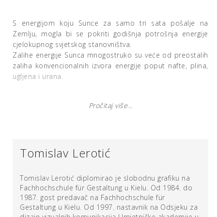
S energijom koju Sunce za samo tri sata pošalje na
Zemlju, mogla bi se pokriti godišnja potrošnja energije
cjelokupnog svjetskog stanovništva.
Zalihe energije Sunca mnogostruko su veće od preostalih
zaliha konvencionalnih izvora energije poput nafte, plina,
ugljena i urana.
Pročitaj više...
Tomislav Lerotić
Tomislav Lerotić diplomirao je slobodnu grafiku na
Fachhochschule für Gestaltung u Kielu. Od 1984. do
1987. gost predavač na Fachhochschule für
Gestaltung u Kielu. Od 1997. nastavnik na Odsjeku za
dizajn vizualnih komunikacija Umjetničke akademije u