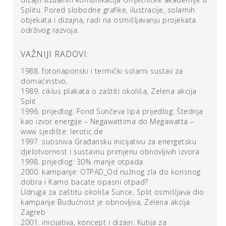
Splitu. Pored slobodne grafike, ilustracije, solarnih
objekata i dizajna, radi na osmišljavanju projekata
održivog razvoja.
VAŽNIJI RADOVI:
1988. fotonaponski i termički solarni sustav za
domaćinstvo,
1989. ciklus plakata o zaštiti okoliša, Zelena akcija
Split
1996. prijedlog: Fond Sunčeva lipa prijedlog: Štednja
kao izvor energije – Negawattima do Megawatta –
www sjedište: lerotic.de
1997. suosniva Građansku inicijativu za energetsku
djelotvornost i sustavnu primjenu obnovljivih izvora
1998. prijedlog: 30% manje otpada
2000. kampanje: OTPAD_Od nužnog zla do korisnog
dobra i Kamo bacate opasni otpad?
Udruga za zaštitu okoliša Sunce, Split osmišljava dio
kampanje Budućnost je obnovljiva, Zelena akcija
Zagreb
2001. inicijativa, koncept i dizajn: Kutija za