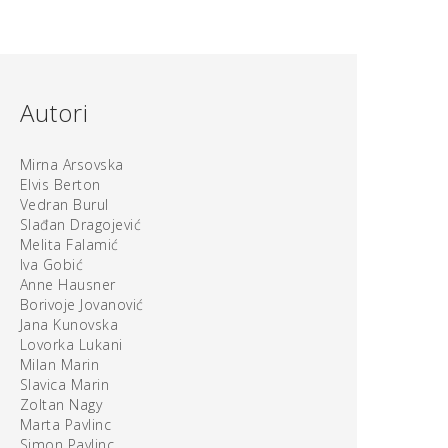
Autori
Mirna Arsovska
Elvis Berton
Vedran Burul
Slađan Dragojević
Melita Falamić
Iva Gobić
Anne Hausner
Borivoje Jovanović
Jana Kunovska
Lovorka Lukani
Milan Marin
Slavica Marin
Zoltan Nagy
Marta Pavlinc
Simon Pavlinc