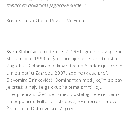
mističnim prikazima Jagorove šume. ”
Kustosica izložbe je Rozana Vojvoda.
_ _ _ _ _ _ _ _ _ _ _ _ _ _ _ _ _ _
Sven Klobučar
je rođen 13.7. 1981. godine u Zagrebu.
Maturirao je 1999. u Školi primijenjene umjetnosti u
Zagrebu. Diplomirao je kiparstvo na Akademiji likovnih
umjetnosti u Zagrebu 2007. godine (klasa prof.
Slavomira Drinkovića). Dominantan medij kojim se bavi
je crtež, a najviše ga okupira tema smrti koju
interpretira služeći se, između ostalog, referencama
na popularnu kulturu – stripove, SF i horror filmove.
Živi i radi u Dubrovniku i Zagrebu.
_ _ _ _ _ _ _ _ _ _ _ _ _ _ _ _ _ _