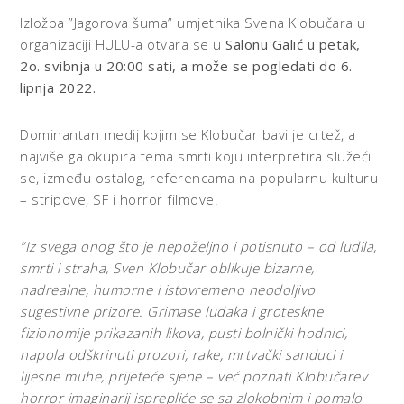
Izložba ”Jagorova šuma” umjetnika Svena Klobučara u
organizaciji HULU-a otvara se u
Salonu Galić
u petak,
2o. svibnja u 20:00 sati, a može se pogledati do 6.
lipnja 2022.
Dominantan medij kojim se Klobučar bavi je crtež, a
najviše ga okupira tema smrti koju interpretira služeći
se, između ostalog, referencama na popularnu kulturu
– stripove, SF i horror filmove.
”Iz svega onog što je nepoželjno i potisnuto – od ludila,
smrti i straha, Sven Klobučar oblikuje bizarne,
nadrealne, humorne i istovremeno neodoljivo
sugestivne prizore. Grimase luđaka i groteskne
fizionomije prikazanih likova, pusti bolnički hodnici,
napola odškrinuti prozori, rake, mrtvački sanduci i
lijesne muhe, prijeteće sjene – već poznati Klobučarev
horror imaginarij isprepliće se sa zlokobnim i pomalo