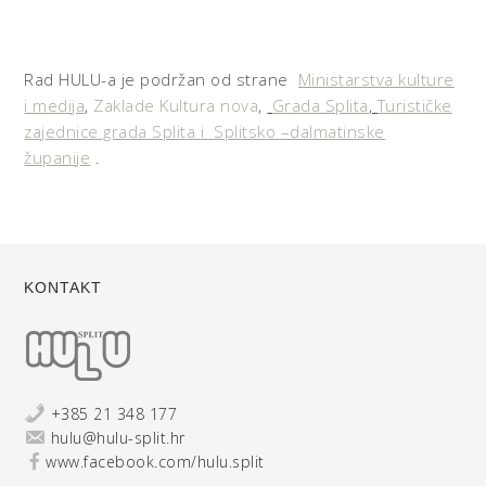
Rad HULU-a je podržan od strane
Ministarstva kulture
i medija
,
Zaklade Kultura nova
,
Grada Splita
,
Turističke
zajednice grada Splita i
Splitsko –dalmatinske
županije
.
KONTAKT
+385 21 348 177
hulu@hulu-split.hr
www.facebook.com/hulu.split