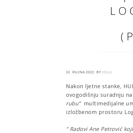
LO
(
10. RUJNA 2022.
BY
HULU
Nakon ljetne stanke, HUL
ovogodišnju suradnju n
rubu”
multimedijalne
um
izložbenom prostoru Lo
‘’ Radovi Ane Petrović koj