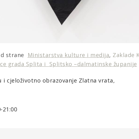
od strane
Ministarstva kulture i medija
,
Zaklade 
ice grada Splita i
Splitsko –dalmatinske županije
u i cjeloživotno obrazovanje
Zlatna vrata
,
-21:00