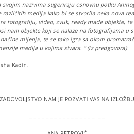
m svojim nazivima sugeriraju osnovnu potku Anino
e različitih medija kako bi se stvorila neka nova re
a fotografiju, video, zvuk, ready made objekte, te
 nam objekte koji se nalaze na fotografijama u s
te načine mijenja, te se tako igra sa okom promatrač
enzije medija u kojima stvara.
’’ (iz predgovora)
asha Kadin.
ZADOVOLJSTVO NAM JE POZVATI VAS NA IZLOŽB
_ _ _ _ _ _ _ _ _ _ _ _ _ _ _ _ _ _
ANA PETROVIĆ