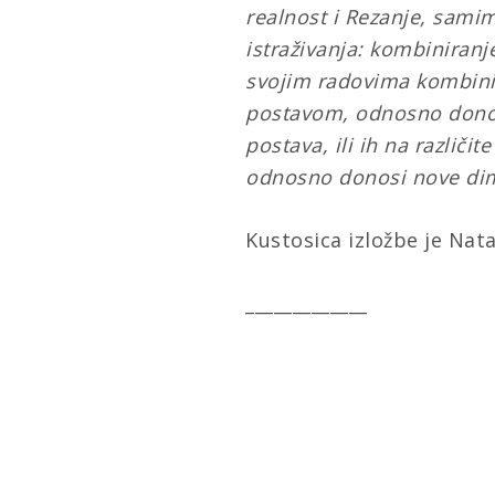
realnost i Rezanje, sami
istraživanja: kombiniranj
svojim radovima kombinir
postavom, odnosno donosi
postava, ili ih na različi
odnosno donosi nove dim
Kustosica izložbe je Nat
_____________