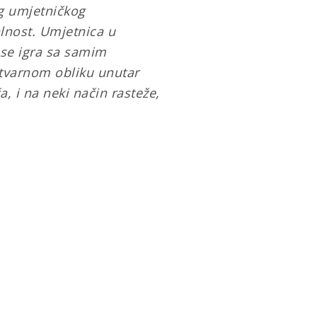
g umjetničkog
alnost. Umjetnica u
 se igra sa samim
tvarnom obliku unutar
a, i na neki način rasteže,
U