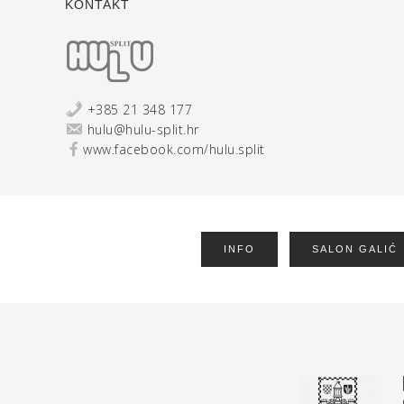
KONTAKT
+385 21 348 177
hulu@hulu-split.hr
www.facebook.com/hulu.split
INFO
SALON GALIĆ