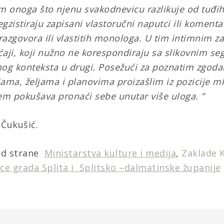
m onoga što njenu svakodnevicu razlikuje od tuđih
zistiraju zapisani vlastoručni naputci ili komentar
razgovora ili vlastitih monologa. U tim intimnim za
ćaji, koji nužno ne korespondiraju sa slikovnim se
dnog konteksta u drugi. Posežući za poznatim zgod
ama, željama i planovima proizašlim iz pozicije m
jem pokušava pronaći sebe unutar više uloga. ”
 Čukušić.
od strane
Ministarstva kulture i medija
,
Zaklade 
ice grada Splita i
Splitsko –dalmatinske županije