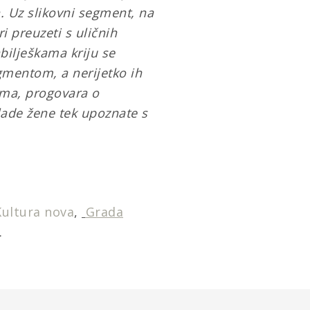
. Uz slikovni segment, na
i preuzeti s uličnih
bilješkama kriju se
gmentom, a nerijetko ih
ama, progovara o
lade žene tek upoznate s
Kultura nova
,
Grada
.