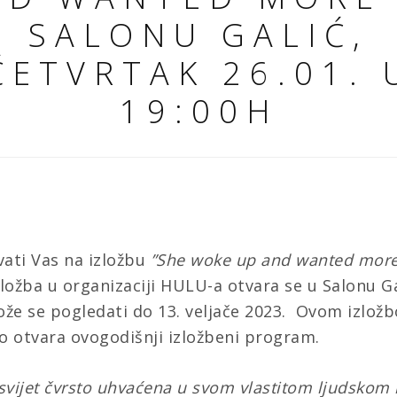
SALONU GALIĆ,
ČETVRTAK 26.01. 
19:00H
ati Vas na izložbu
”
She woke up and wanted mor
Izložba u organizaciji HULU-a otvara se u
Salonu Ga
ože se pogledati do 13
. veljače 2023.
Ovom izložb
o otvara ovogodišnji izložbeni program.
 svijet čvrsto uhvaćena u svom vlastitom ljudskom 