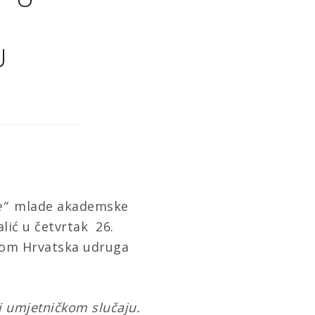
U
e
”
mlade akademske
lić
u četvrtak
26.
om Hrvatska udruga
i umjetničkom slučaju.