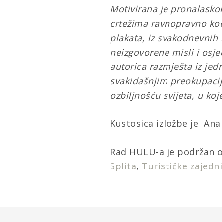
Motivirana je pronalasko
crtežima ravnopravno koeg
plakata, iz svakodnevnih 
neizgovorene misli i osje
autorica razmješta iz je
svakidašnjim preokupacij
ozbiljnošću svijeta, u ko
Kustosica izložbe je Ana
Rad HULU-a je podržan 
Splita
,
Turističke zajedn