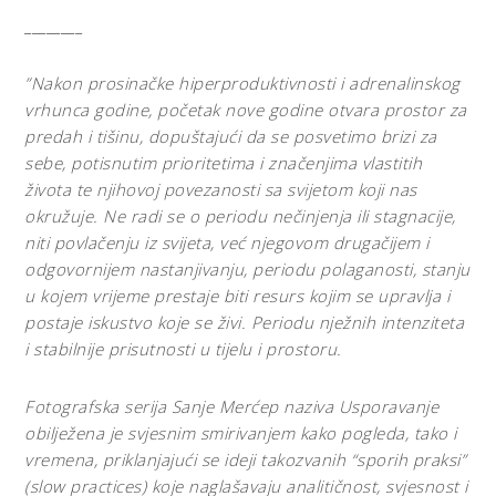
________
”Nakon prosinačke hiperproduktivnosti i adrenalinskog
vrhunca godine, početak nove godine otvara prostor za
predah i tišinu, dopuštajući da se posvetimo brizi za
sebe, potisnutim prioritetima i značenjima vlastitih
života te njihovoj povezanosti sa svijetom koji nas
okružuje. Ne radi se o periodu nečinjenja ili stagnacije,
niti povlačenju iz svijeta, već njegovom drugačijem i
odgovornijem nastanjivanju, periodu polaganosti, stanju
u kojem vrijeme prestaje biti resurs kojim se upravlja i
postaje iskustvo koje se živi. Periodu nježnih intenziteta
i stabilnije prisutnosti u tijelu i prostoru.
Fotografska serija Sanje Merćep naziva Usporavanje
obilježena je svjesnim smirivanjem kako pogleda, tako i
vremena, priklanjajući se ideji takozvanih “sporih praksi”
(slow practices) koje naglašavaju analitičnost, svjesnost i