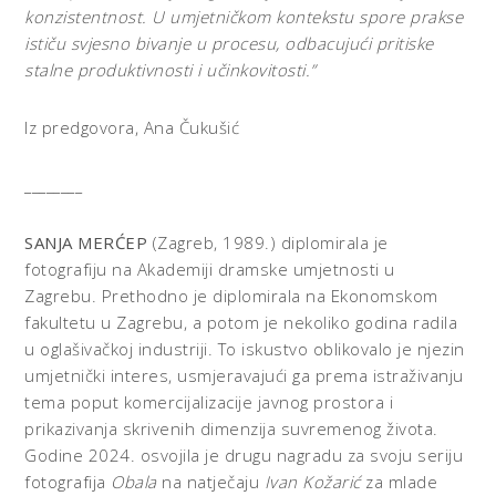
konzistentnost. U umjetničkom kontekstu spore prakse
ističu svjesno bivanje u procesu, odbacujući pritiske
stalne produktivnosti i učinkovitosti.”
Iz predgovora, Ana Čukušić
________
SANJA MERĆEP
(Zagreb, 1989.) diplomirala je
fotografiju na Akademiji dramske umjetnosti u
Zagrebu. Prethodno je diplomirala na Ekonomskom
fakultetu u Zagrebu, a potom je nekoliko godina radila
u oglašivačkoj industriji. To iskustvo oblikovalo je njezin
umjetnički interes, usmjeravajući ga prema istraživanju
tema poput komercijalizacije javnog prostora i
prikazivanja skrivenih dimenzija suvremenog života.
Godine 2024. osvojila je drugu nagradu za svoju seriju
fotografija
Obala
na natječaju
Ivan Kožarić
za mlade