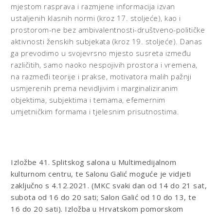
mjestom rasprava i razmjene informacija izvan
ustaljenih klasnih normi (kroz 17. stoljeće), kao i
prostorom-ne bez ambivalentnosti-društveno-političke
aktivnosti ženskih subjekata (kroz 19. stoljeće). Danas
ga prevodimo u svojevrsno mjesto susreta između
različitih, samo naoko nespojivih prostora i vremena,
na razmeđi teorije i prakse, motivatora malih pažnji
usmjerenih prema nevidljivim i marginaliziranim
objektima, subjektima i temama, efemernim
umjetničkim formama i tjelesnim prisutnostima.
Izložbe 41. Splitskog salona u Multimedijalnom
kulturnom centru, te Salonu Galić moguće je vidjeti
zaključno s 4.12.2021. (MKC svaki dan od 14 do 21 sat,
subota od 16 do 20 sati; Salon Galić od 10 do 13, te
16 do 20 sati). Izložba u Hrvatskom pomorskom