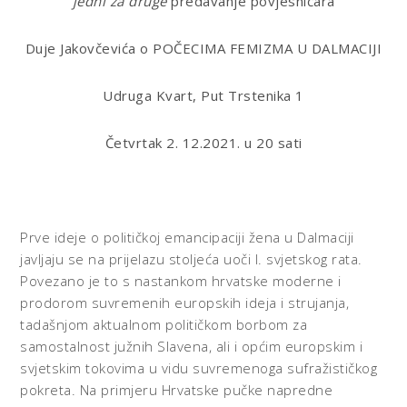
jedni za druge
predavanje povjesničara
Duje Jakovčevića o POČECIMA FEMIZMA U DALMACIJI
Udruga Kvart, Put Trstenika 1
Četvrtak 2. 12.2021. u 20 sati
Prve ideje o političkoj emancipaciji žena u Dalmaciji
javljaju se na prijelazu stoljeća uoči I. svjetskog rata.
Povezano je to s nastankom hrvatske moderne i
prodorom suvremenih europskih ideja i strujanja,
tadašnjom aktualnom političkom borbom za
samostalnost južnih Slavena, ali i općim europskim i
svjetskim tokovima u vidu suvremenoga sufražističkog
pokreta. Na primjeru Hrvatske pučke napredne