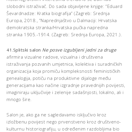
slobodni istraživač. Do sada objavljene knjige: “Eduard
Ševardnadze: Kratka biografija” (Zagreb: Srednja
Europa, 2018., “Naprednjaštvo u Dalmaciji: Hrvatska
demokratska stranka/Hrvatska pučka napredna
stranka 1905.-1914. (Zagreb: Srednja Europa, 2021.).
41.Splitski salon
Ne posve izgubljeni jedni za druge
afirmira vizualne radove, vizualna i društvena
istraživanja pozvanih umjetnica, kolektiva i suradničkih
organizacija koja promiču kompleksnosti feminističkih
genealogija, potiču na produktivne dijaloge među
generacijama kao načine izgradnje pravednijih povijesti,
imaginiraju uključivije i zelenije sadašnjosti, lokalno, ali i
mnogo šire.
Salon je, ako ga ne sagledavamo isključivo kroz
izložbenu povijest nego prvenstveno kroz društveno-
kulturnu historiografiju, u određenim razdobljima bio