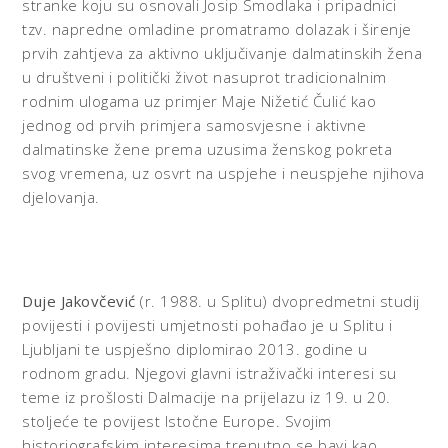
stranke koju su osnovali Josip Smodlaka i pripadnici
tzv. napredne omladine promatramo dolazak i širenje
prvih zahtjeva za aktivno uključivanje dalmatinskih žena
u društveni i politički život nasuprot tradicionalnim
rodnim ulogama uz primjer Maje Nižetić Čulić kao
jednog od prvih primjera samosvjesne i aktivne
dalmatinske žene prema uzusima ženskog pokreta
svog vremena, uz osvrt na uspjehe i neuspjehe njihova
djelovanja.
Duje Jakovčević
(r. 1988. u Splitu) dvopredmetni studij
povijesti i povijesti umjetnosti pohađao je u Splitu i
Ljubljani te uspješno diplomirao 2013. godine u
rodnom gradu. Njegovi glavni istraživački interesi su
teme iz prošlosti Dalmacije na prijelazu iz 19. u 20.
stoljeće te povijest Istočne Europe. Svojim
historiografskim interesima trenutno se bavi kao