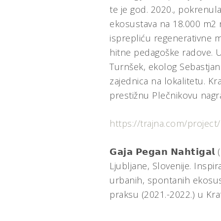
te je god. 2020., pokrenula
ekosustava na 18.000 m2 na
isprepliću regenerativne m
hitne pedagoške radove. U 
Turnšek, ekolog Sebastjan 
zajednica na lokalitetu. K
prestižnu Plečnikovu nagra
https://trajna.com/project/
𝗚𝗮𝗷𝗮 𝗣𝗲𝗴𝗮𝗻 𝗡𝗮𝗵𝘁𝗶
Ljubljane, Slovenije. Inspi
urbanih, spontanih ekosus
praksu (2021.-2022.) u Krat