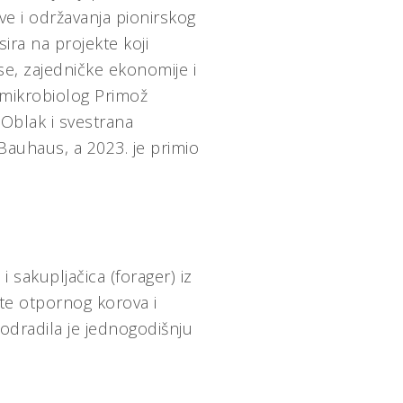
ove i održavanja pionirskog
ira na projekte koji
se, zajedničke ekonomije i
e mikrobiolog Primož
 Oblak i svestrana
 Bauhaus, a 2023. je primio
ca i sakupljačica (forager) iz
a te otpornog korova i
odradila je jednogodišnju