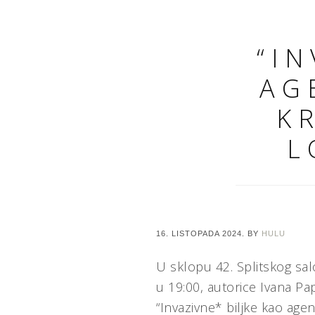
“I
AG
K
L
16. LISTOPADA 2024.
BY
HULU
U sklopu 42. Splitskog sa
u 19:00, autorice Ivana Pap
“Invazivne* biljke kao age