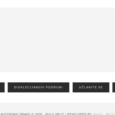
DIOKLECIJANOVI PODRUMI
UČLANITE SE
AUTORSKO PRAVO © 2026 · HULU SPLIT | DEVELOPED BY,
HULU - SPLIT