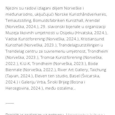
Njezini su radovi izlagani diljem Norveške i
međunarodno, uključujući Norske Kunsthåndverkeres,
Temautstilling, Bomuldsfabriken Kunsthall, Arendal
(Norveška, 2024.), 29. slavonski bijenale u organizaciji
Muzeja likovnih umjetnosti u Osijeku (Hrvatska, 2024.),
Vadsø Kunstforening (Norveška, 2024.), Kristiansund
Kunsthall (Norveška, 2023.), Trøndelagsutstillingen u
Trøndelag centru za suvremenu umjetnost, Trondheim
(Norveška, 2023.), Tromsø Kunstforening (Norveška,
2022.), K-U-K, Trondheim (Norveška, 2023.), Bodø
Biennale (Norveška, 2022.), River Art Gallery, Taichung
(Tajvan, 2024.), Eleven ten studio, Basel (Švicarska,
2024.) i Galeriju Vrba, Široki Brijeg (Bosna i
Hercegovina, 2024.), među ostalima…
_____
Projekt je realiziran uz potporu
Ministarstva kulture i