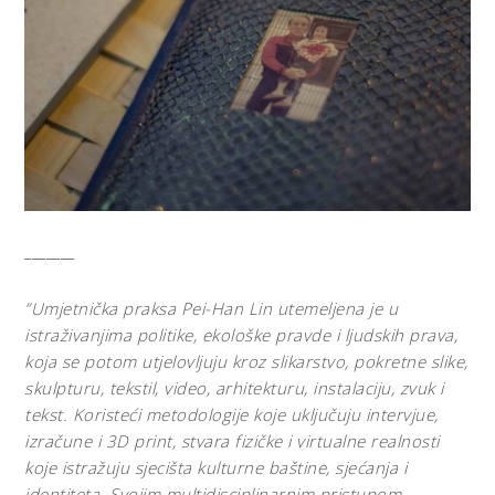
_______
”Umjetnička praksa Pei-Han Lin utemeljena je u
istraživanjima politike, ekološke pravde i ljudskih prava,
koja se potom utjelovljuju kroz slikarstvo, pokretne slike,
skulpturu, tekstil, video, arhitekturu, instalaciju, zvuk i
tekst. Koristeći metodologije koje uključuju intervjue,
izračune i 3D print, stvara fizičke i virtualne realnosti
koje istražuju sjecišta kulturne baštine, sjećanja i
identiteta. Svojim multidisciplinarnim pristupom