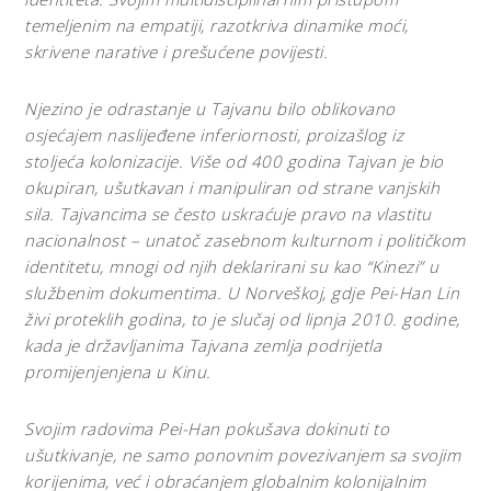
temeljenim na empatiji, razotkriva dinamike moći,
skrivene narative i prešućene povijesti.
Njezino je odrastanje u Tajvanu bilo oblikovano
osjećajem naslijeđene inferiornosti, proizašlog iz
stoljeća kolonizacije. Više od 400 godina Tajvan je bio
okupiran, ušutkavan i manipuliran od strane vanjskih
sila. Tajvancima se često uskraćuje pravo na vlastitu
nacionalnost – unatoč zasebnom kulturnom i političkom
identitetu, mnogi od njih deklarirani su kao “Kinezi” u
službenim dokumentima. U Norveškoj, gdje Pei-Han Lin
živi proteklih godina, to je slučaj od lipnja 2010. godine,
kada je državljanima Tajvana zemlja podrijetla
promijenjenjena u Kinu.
Svojim radovima Pei-Han pokušava dokinuti to
ušutkivanje, ne samo ponovnim povezivanjem sa svojim
korijenima, već i obraćanjem globalnim kolonijalnim