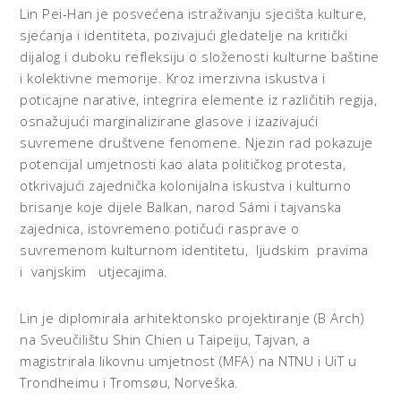
Lin Pei-Han je posvećena istraživanju sjecišta kulture,
sjećanja i identiteta, pozivajući gledatelje na kritički
dijalog i duboku refleksiju o složenosti kulturne baštine
i kolektivne memorije. Kroz imerzivna iskustva i
poticajne narative, integrira elemente iz različitih regija,
osnažujući marginalizirane glasove i izazivajući
suvremene društvene fenomene. Njezin rad pokazuje
potencijal umjetnosti kao alata političkog protesta,
otkrivajući zajednička kolonijalna iskustva i kulturno
brisanje koje dijele Balkan, narod Sámi i tajvanska
zajednica, istovremeno potičući rasprave o
suvremenom kulturnom identitetu, ljudskim pravima
i vanjskim utjecajima.
Lin je diplomirala arhitektonsko projektiranje (B Arch)
na Sveučilištu Shin Chien u Taipeiju, Tajvan, a
magistrirala likovnu umjetnost (MFA) na NTNU i UiT u
Trondheimu i Tromsøu, Norveška.