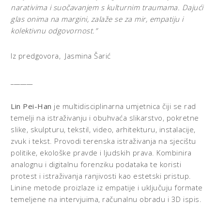
narativima i suočavanjem s kulturnim traumama. Dajući
glas onima na margini, zalaže se za mir, empatiju i
kolektivnu odgovornost.”
Iz predgovora, Jasmina Šarić
_______
Lin Pei-
Han
je multidisciplinarna umjetnica čiji se rad
temelji na istraživanju i obuhvaća slikarstvo, pokretne
slike, skulpturu, tekstil, video, arhitekturu, instalacije,
zvuk i tekst. Provodi terenska istraživanja na sjecištu
politike, ekološke pravde i ljudskih prava. Kombinira
analognu i digitalnu forenziku podataka te koristi
protest i istraživanja ranjivosti kao estetski pristup.
Linine metode proizlaze iz empatije i uključuju formate
temeljene na intervjuima, računalnu obradu i 3D ispis.