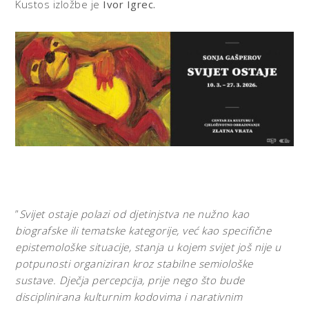
Kustos izložbe je
Ivor Igrec.
”
Svijet ostaje polazi od djetinjstva ne nužno kao
biografske ili tematske kategorije, već kao specifične
epistemološke situacije, stanja u kojem svijet još nije u
potpunosti organiziran kroz stabilne semiološke
sustave. Dječja percepcija, prije nego što bude
disciplinirana kulturnim kodovima i narativnim