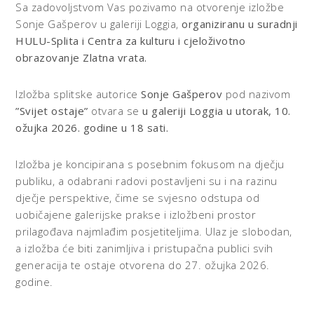
Sa zadovoljstvom Vas pozivamo na otvorenje izložbe
Sonje Gašperov u galeriji Loggia,
organiziranu u suradnji
HULU-Splita i Centra za kulturu i cjeloživotno
obrazovanje Zlatna vrata.
Izložba splitske autorice
Sonje Gašperov
pod nazivom
”Svijet ostaje”
otvara se
u galeriji Loggia u utorak, 10.
ožujka 2026. godine u 18 sati.
Izložba je koncipirana s posebnim fokusom na dječju
publiku, a odabrani radovi postavljeni su i na razinu
dječje perspektive, čime se svjesno odstupa od
uobičajene galerijske prakse i izložbeni prostor
prilagođava najmlađim posjetiteljima. Ulaz je slobodan,
a izložba će biti zanimljiva i pristupačna publici svih
generacija te ostaje otvorena do 27. ožujka 2026.
godine.