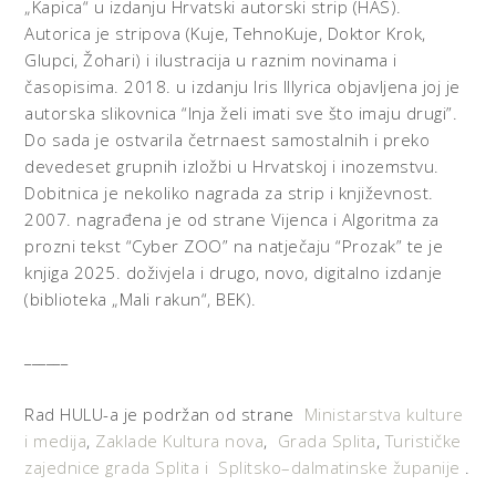
„Kapica“ u izdanju Hrvatski autorski strip (HAS).
Autorica je stripova (Kuje, TehnoKuje, Doktor Krok,
Glupci, Žohari) i ilustracija u raznim novinama i
časopisima. 2018. u izdanju Iris Illyrica objavljena joj je
autorska slikovnica “Inja želi imati sve što imaju drugi”.
Do sada je ostvarila četrnaest samostalnih i preko
devedeset grupnih izložbi u Hrvatskoj i inozemstvu.
Dobitnica je nekoliko nagrada za strip i književnost.
2007. nagrađena je od strane Vijenca i Algoritma za
prozni tekst “Cyber ZOO” na natječaju “Prozak” te je
knjiga 2025. doživjela i drugo, novo, digitalno izdanje
(biblioteka „Mali rakun“, BEK).
______
Rad HULU-a je podržan od strane
Ministarstva kulture
i medija
,
Zaklade Kultura nova
,
Grada Splita
,
Turističke
zajednice grada Splita i
Splitsko–dalmatinske županije
.