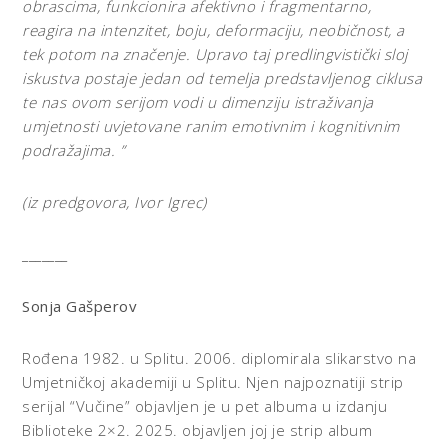
obrascima, funkcionira afektivno i fragmentarno,
reagira na intenzitet, boju, deformaciju, neobičnost, a
tek potom na značenje. Upravo taj predlingvistički sloj
iskustva postaje jedan od temelja predstavljenog ciklusa
te nas ovom serijom vodi u dimenziju istraživanja
umjetnosti uvjetovane ranim emotivnim i kognitivnim
podražajima. ”
(iz predgovora, Ivor Igrec)
_______
Sonja Gašperov
Rođena 1982. u Splitu. 2006. diplomirala slikarstvo na
Umjetničkoj akademiji u Splitu. Njen najpoznatiji strip
serijal “Vučine” objavljen je u pet albuma u izdanju
Biblioteke 2×2. 2025. objavljen joj je strip album