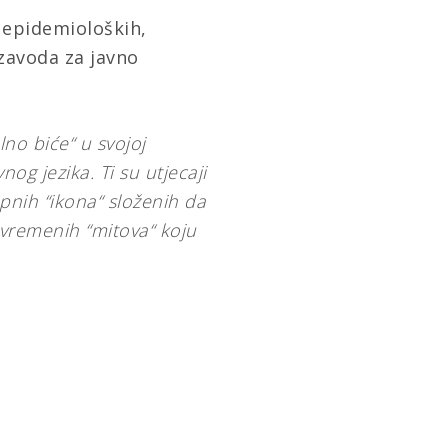
 epidemioloških,
 zavoda za javno
lno biće“ u svojoj
og jezika. Ti su utjecaji
pnih “ikona“ složenih da
suvremenih “mitova“ koju