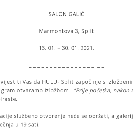
SALON GALIĆ
Marmontova 3, Split
13. 01. – 30. 01. 2021.
_ _ _ _ _ _ _ _ _ _ _ _ _ _ _ _ _ _
vijestiti Vas da HULU- Split započinje s izložb
Program otvaramo izložbom
“Prije početka, nakon 
Hraste.
cije službeno otvorenje neće se održati, a galerij
ječnja u 19 sati
.