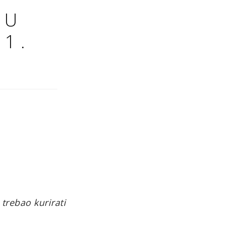
 U
01.
 trebao kurirati