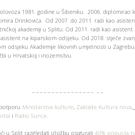
 kolovoza 1981. godine u Šibeniku. 2006. diplomirao 
vomira Drinkovića. Od 2007. do 2011. radi kao asistent
ničkoj akademiji u Splitu. Od 2011. radi kao asistent 
asistent na kiparskom odsjeku. Od 2018. stječe zvanj
m odsjeku Akademije likovnih umjetnosti u Zagrebu. 
žbi u Hrvatskoj i inozemstvu.
_ _ _ _ _ _ _ _ _ _ _ _ _ _ _ _ _ _
z potporu
Ministarstva kulture
,
Zaklade Kultura nova
,
rtal
i
Radio Sunce
.
ći u Split razgledati izložbu osigurati
40% popusta na