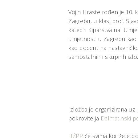
Vojin Hraste rođen je 10.
Zagrebu, u klasi prof. Sla
katedri Kiparstva na Umjet
umjetnosti u Zagrebu kao 
kao docent na nastavničko
samostalnih i skupnih izlo
Izložba je organizirana u
pokrovitelja
Dalmatinski po
HŽPP
će svima koji žele do