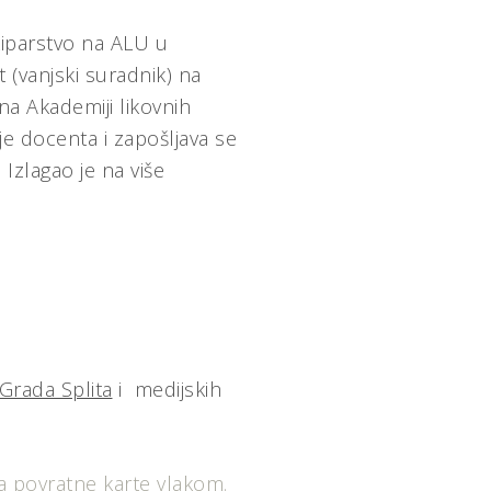
kiparstvo na ALU u
 (vanjski suradnik) na
na Akademiji likovnih
e docenta i zapošljava se
Izlagao je na više
Grada Splita
i medijskih
 povratne karte vlakom.