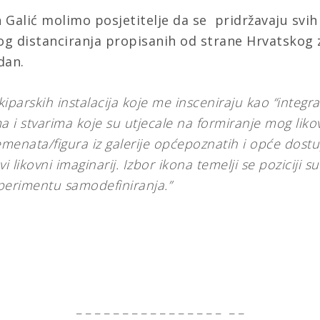
 Galić molimo posjetitelje da se pridržavaju svih
čkog distanciranja propisanih od strane Hrvatskog
dan.
kiparskih instalacija koje me insceniraju kao “integra
a i stvarima koje su utjecale na formiranje mog likovn
emenata/figura iz galerije općepoznatih i opće dostu
i likovni imaginarij. Izbor ikona temelji se poziciji 
sperimentu samodefiniranja.”
_ _ _ _ _ _ _ _ _ _ _ _ _ _ _ _ _ _