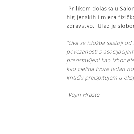
Prilikom dolaska u Salon
higijenskih i mjera fizi
zdravstvo. Ulaz je slobo
”Ova se izložba sastoji od 
povezanosti s asocijacijam
predstavljeni kao izbor el
kao cjelina tvore jedan nov
kritički preispitujem u ek
Vojin Hraste