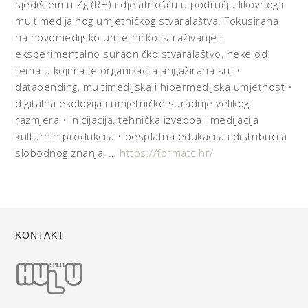
sjedištem u Zg (RH) i djelatnošću u području likovnog i
multimedijalnog umjetničkog stvaralaštva. Fokusirana
na novomedijsko umjetničko istraživanje i
eksperimentalno suradničko stvaralaštvo, neke od
tema u kojima je organizacija angažirana su: •
databending, multimedijska i hipermedijska umjetnost •
digitalna ekologija i umjetničke suradnje velikog
razmjera • inicijacija, tehnička izvedba i medijacija
kulturnih produkcija • besplatna edukacija i distribucija
slobodnog znanja, …
https://formatc.hr/
KONTAKT