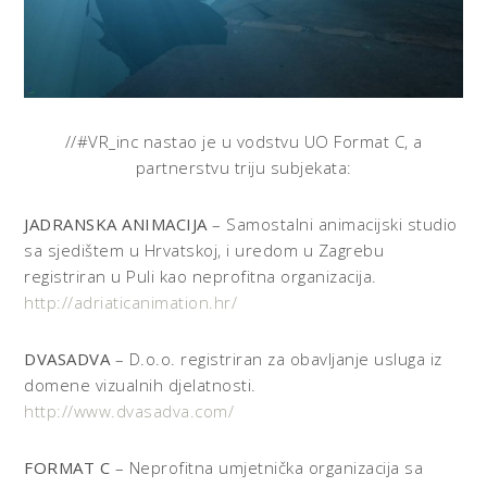
//#VR_inc nastao je u vodstvu UO Format C, a
partnerstvu triju subjekata:
JADRANSKA ANIMACIJA
– Samostalni animacijski studio
sa sjedištem u Hrvatskoj, i uredom u Zagrebu
registriran u Puli kao neprofitna organizacija.
http://adriaticanimation.hr/
DVASADVA
– D.o.o. registriran za obavljanje usluga iz
domene vizualnih djelatnosti.
http://www.dvasadva.com/
FORMAT C
– Neprofitna umjetnička organizacija sa