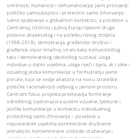
smrtnosti; humanost i dehumanizacija; javni prosvjedi;
političko samoubojstvo i protestno samo-žrtvovanje;
samo-spaljivanje u globalnom kontekstu, a posebice u
Centralnoj, Istočnoj i Južnoj Europi tijekom druge
polovice dvadesetog i na početku novog stoljeća
(1968-2018); demokracija, građansko društvo i
građanski otpor mračnoj strani kako komunističkog
tako i demokratskog ideološkog sustava; uloga
individue u datim uvjetima; uloga riječi i tijela, ali i slike i
vizualnog jezika komunikacije u formuliranju javne
poruke, koja se ovdje analizira na nivou strateške
političke racionalnosti vidljivog u javnom prostoru.
Centralni fokus projekta predstavlja formiranje
određenog svjetonazora putem vizualne, tjelesne i
jezičke komunikacije u kontekstu individualnog
protestnog samo-žrtvovanja – posebice u
nepravednim uvjetima poremećene društvene
jednakosti, kontaminirane slobode izražavanja i