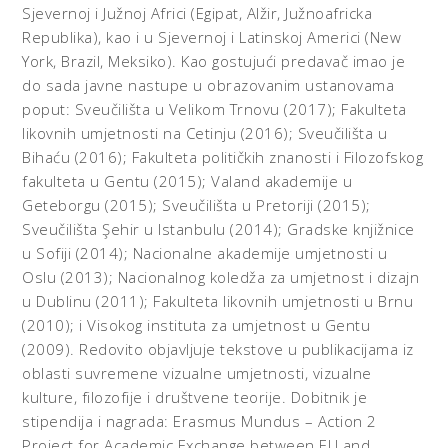
Sjevernoj i Južnoj Africi (Egipat, Alžir, Južnoafricka
Republika), kao i u Sjevernoj i Latinskoj Americi (New
York, Brazil, Meksiko). Kao gostujući predavač imao je
do sada javne nastupe u obrazovanim ustanovama
poput: Sveučilišta u Velikom Trnovu (2017); Fakulteta
likovnih umjetnosti na Cetinju (2016); Sveučilišta u
Bihaću (2016); Fakulteta političkih znanosti i Filozofskog
fakulteta u Gentu (2015); Valand akademije u
Geteborgu (2015); Sveučilišta u Pretoriji (2015);
Sveučilišta Şehir u Istanbulu (2014); Gradske knjižnice
u Sofiji (2014); Nacionalne akademije umjetnosti u
Oslu (2013); Nacionalnog koledža za umjetnost i dizajn
u Dublinu (2011); Fakulteta likovnih umjetnosti u Brnu
(2010); i Visokog instituta za umjetnost u Gentu
(2009). Redovito objavljuje tekstove u publikacijama iz
oblasti suvremene vizualne umjetnosti, vizualne
kulture, filozofije i društvene teorije. Dobitnik je
stipendija i nagrada: Erasmus Mundus – Action 2
Project for Academic Exchange between EU and