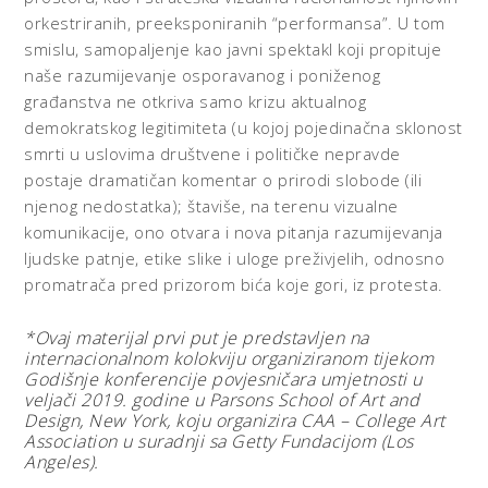
orkestriranih, preeksponiranih “performansa”. U tom
smislu, samopaljenje kao javni spektakl koji propituje
naše razumijevanje osporavanog i poniženog
građanstva ne otkriva samo krizu aktualnog
demokratskog legitimiteta (u kojoj pojedinačna sklonost
smrti u uslovima društvene i političke nepravde
postaje dramatičan komentar o prirodi slobode (ili
njenog nedostatka); štaviše, na terenu vizualne
komunikacije, ono otvara i nova pitanja razumijevanja
ljudske patnje, etike slike i uloge preživjelih, odnosno
promatrača pred prizorom bića koje gori, iz protesta.
*Ovaj materijal prvi put je predstavljen na
internacionalnom kolokviju organiziranom tijekom
Godišnje konferencije povjesničara umjetnosti u
veljači 2019. godine u Parsons School of Art and
Design, New York, koju organizira CAA – College Art
Association u suradnji sa Getty Fundacijom (Los
Angeles).