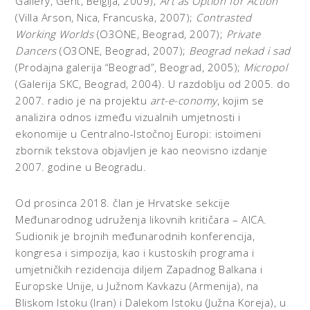
Gallery, Gent, Belgija, 2009);
Art as Option for Action
(Villa Arson, Nica, Francuska, 2007);
Contrasted
Working Worlds
(O3ONE, Beograd, 2007);
Private
Dancers
(O3ONE, Beograd, 2007);
Beograd nekad i sad
(Prodajna galerija “Beograd”, Beograd, 2005);
Micropol
(Galerija SKC, Beograd, 2004). U razdoblju od 2005. do
2007. radio je na projektu
art-e-conomy
, kojim se
analizira odnos između vizualnih umjetnosti i
ekonomije u Centralno-Istočnoj Europi: istoimeni
zbornik tekstova objavljen je kao neovisno izdanje
2007. godine u Beogradu.
Od prosinca 2018. član je Hrvatske sekcije
Međunarodnog udruženja likovnih kritičara – AICA.
Sudionik je brojnih međunarodnih konferencija,
kongresa i simpozija, kao i kustoskih programa i
umjetničkih rezidencija diljem Zapadnog Balkana i
Europske Unije, u Južnom Kavkazu (Armenija), na
Bliskom Istoku (Iran) i Dalekom Istoku (Južna Koreja), u