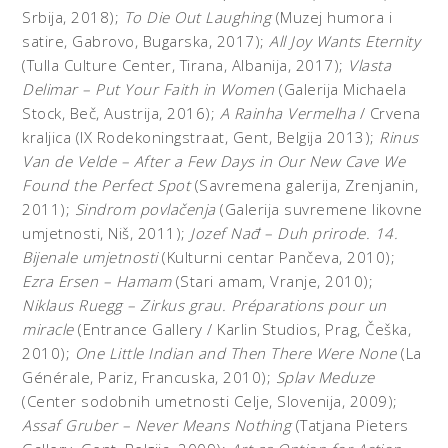
Srbija, 2018);
To Die Out Laughing
(Muzej humora i
satire, Gabrovo, Bugarska, 2017);
All Joy Wants Eternity
(Tulla Culture Center, Tirana, Albanija, 2017);
Vlasta
Delimar – Put Your Faith in Women
(Galerija Michaela
Stock, Beč, Austrija, 2016);
A Rainha Vermelha
/ Crvena
kraljica (IX Rodekoningstraat, Gent, Belgija 2013);
Rinus
Van de Velde – After a Few Days in Our New Cave We
Found the Perfect Spot
(Savremena galerija, Zrenjanin,
2011);
Sindrom povlačenja
(Galerija suvremene likovne
umjetnosti, Niš, 2011);
Jozef Nađ – Duh prirode. 14.
Bijenale umjetnosti
(Kulturni centar Pančeva, 2010);
Ezra Ersen – Hamam
(Stari amam, Vranje, 2010);
Niklaus Ruegg – Zirkus grau. Préparations pour un
miracle
(Entrance Gallery / Karlin Studios, Prag, Češka,
2010);
One Little Indian and Then There Were None
(La
Générale, Pariz, Francuska, 2010);
Splav Meduze
(Center sodobnih umetnosti Celje, Slovenija, 2009);
Assaf Gruber – Never Means Nothing
(Tatjana Pieters