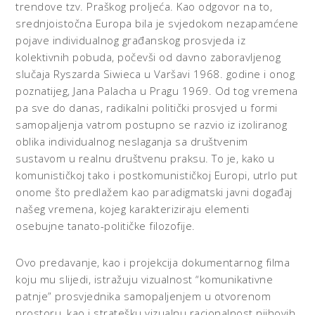
trendove tzv. Praškog proljeća. Kao odgovor na to,
srednjoistočna Europa bila je svjedokom nezapamćene
pojave individualnog građanskog prosvjeda iz
kolektivnih pobuda, počevši od davno zaboravljenog
slučaja Ryszarda Siwieca u Varšavi 1968. godine i onog
poznatijeg, Jana Palacha u Pragu 1969. Od tog vremena
pa sve do danas, radikalni politički prosvjed u formi
samopaljenja vatrom postupno se razvio iz izoliranog
oblika individualnog neslaganja sa društvenim
sustavom u realnu društvenu praksu. To je, kako u
komunističkoj tako i postkomunističkoj Europi, utrlo put
onome što predlažem kao paradigmatski javni događaj
našeg vremena, kojeg karakteriziraju elementi
osebujne tanato-političke filozofije.
Ovo predavanje, kao i projekcija dokumentarnog filma
koju mu slijedi, istražuju vizualnost “komunikativne
patnje” prosvjednika samopaljenjem u otvorenom
prostoru, kao i stratešku vizualnu racionalnost njihovih