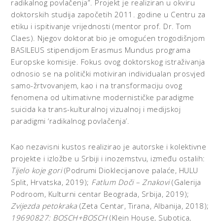
radikalnog povlačenja”. Projekt je realiziran u okviru
doktorskih studija započetih 2011. godine u Centru za
etiku i ispitivanje vrijednosti (mentor prof. Dr. Tom
Claes). Njegov doktorat bio je omogućen trogodišnjom
BASILEUS stipendijom Erasmus Mundus programa
Europske komisije. Fokus ovog doktorskog istraživanja
odnosio se na politički motiviran individualan prosvjed
samo-žrtvovanjem, kao i na transformaciju ovog
fenomena od ultimativne modernističke paradigme
suicida ka trans-kulturalnoj vizualnoj i medijskoj
paradigmi ‘radikalnog povlačenja’.
Kao nezavisni kustos realizirao je autorske i kolektivne
projekte i izložbe u Srbiji i inozemstvu, između ostalih:
Tijelo koje gori
(Podrumi Dioklecijanove palaće, HULU
Split, Hrvatska, 2019);
Fatlum Doči – Znakovi
(Galerija
Podroom, Kulturni centar Beograda, Srbija, 2019);
Zvijezda petokraka
(Zeta Centar, Tirana, Albanija, 2018);
19690827: BOSCH+BOSCH
(Klein House, Subotica,