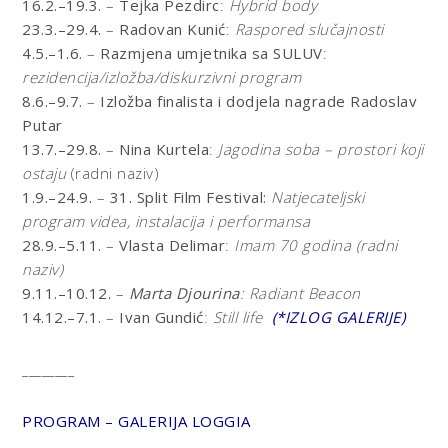
16.2.–19.3.
–
Tejka Pezdirc
:
Hybrid body
23.3.–29.4.
–
Radovan Kunić
:
Raspored slučajnosti
4.5.–1.6.
–
Razmjena umjetnika sa SULUV
:
rezidencija/izložba/diskurzivni program
8.6.–9.7.
–
Izložba finalista i dodjela nagrade Radoslav
Putar
13.7.–29.8.
–
Nina Kurtela
:
Jagodina soba – prostori koji
ostaju
(radni naziv)
1.9.–24.9.
–
31. Split Film Festival:
Natjecateljski
program videa, instalacija i performansa
28.9.–5.11.
–
Vlasta Delimar
:
Imam 70 godina (radni
naziv)
9.11.–10.12.
–
Marta Djourina
:
Radiant Beacon
14.12.–7.1.
–
Ivan Gundić
:
Still life
(*IZLOG GALERIJE)
________
PROGRAM – GALERIJA LOGGIA