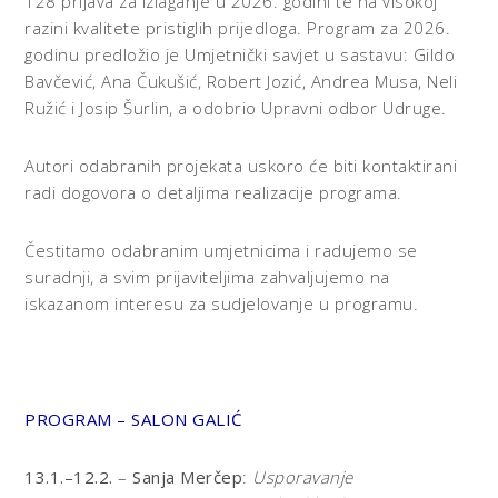
128 prijava za izlaganje u 2026. godini te na visokoj
razini kvalitete pristiglih prijedloga. Program za 2026.
godinu predložio je Umjetnički savjet u sastavu: Gildo
Bavčević, Ana Čukušić, Robert Jozić, Andrea Musa, Neli
Ružić i Josip Šurlin, a odobrio Upravni odbor Udruge.
Autori odabranih projekata uskoro će biti kontaktirani
radi dogovora o detaljima realizacije programa.
Čestitamo odabranim umjetnicima i radujemo se
suradnji, a svim prijaviteljima zahvaljujemo na
iskazanom interesu za sudjelovanje u programu.
PROGRAM – SALON GALIĆ
13.1.–12.2.
–
Sanja Merčep
:
Usporavanje