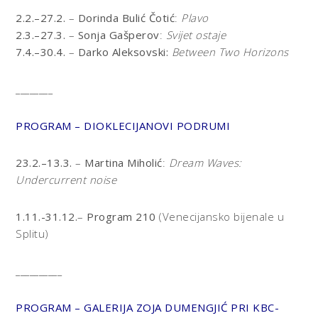
2.2.–27.2.
–
Dorinda Bulić Čotić
:
Plavo
2.3.–27.3.
–
Sonja Gašperov
:
Svijet ostaje
7.4.–30.4.
–
Darko Aleksovski:
Between Two Horizons
________
PROGRAM – DIOKLECIJANOVI PODRUMI
23.2.–13.3.
–
Martina Miholić
:
Dream Waves:
Undercurrent noise
1.11.-31.12.
–
Program 210
(Venecijansko bijenale u
Splitu)
__________
PROGRAM – GALERIJA ZOJA DUMENGJIĆ PRI KBC-