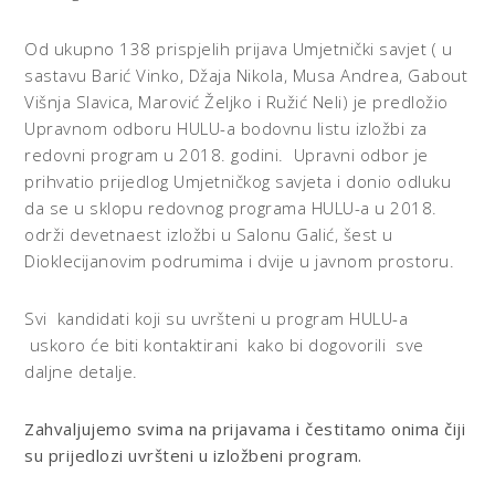
Od ukupno 138 prispjelih prijava Umjetnički savjet ( u
sastavu Barić Vinko, Džaja Nikola, Musa Andrea, Gabout
Višnja Slavica, Marović Željko i Ružić Neli) je predložio
Upravnom odboru HULU-a bodovnu listu izložbi za
redovni program u 2018. godini. Upravni odbor je
prihvatio prijedlog Umjetničkog savjeta i donio odluku
da se u sklopu redovnog programa HULU-a u 2018.
održi devetnaest izložbi u Salonu Galić, šest u
Dioklecijanovim podrumima i dvije u javnom prostoru.
Svi kandidati koji su uvršteni u program HULU-a
uskoro će biti kontaktirani kako bi dogovorili sve
daljne detalje.
Zahvaljujemo svima na prijavama i čestitamo onima čiji
su prijedlozi uvršteni u izložbeni program.