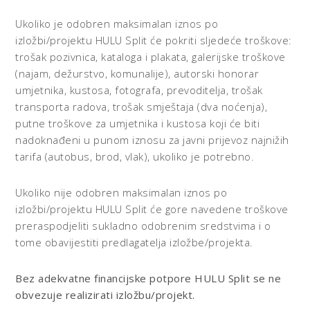
Ukoliko je odobren maksimalan iznos po
izložbi/projektu HULU Split će pokriti sljedeće troškove:
trošak pozivnica, kataloga i plakata, galerijske troškove
(najam, dežurstvo, komunalije), autorski honorar
umjetnika, kustosa, fotografa, prevoditelja, trošak
transporta radova, trošak smještaja (dva noćenja),
putne troškove za umjetnika i kustosa koji će biti
nadoknađeni u punom iznosu za javni prijevoz najnižih
tarifa (autobus, brod, vlak), ukoliko je potrebno.
Ukoliko nije odobren maksimalan iznos po
izložbi/projektu HULU Split će gore navedene troškove
preraspodjeliti sukladno odobrenim sredstvima i o
tome obavijestiti predlagatelja izložbe/projekta.
Bez adekvatne financijske potpore HULU Split se ne
obvezuje realizirati izložbu/projekt.