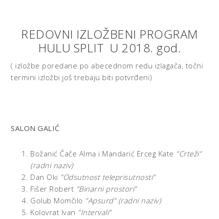
REDOVNI IZLOŽBENI PROGRAM
HULU SPLIT U 2018. god.
( izložbe poredane po abecednom redu izlagača, točni
termini izložbi još trebaju biti potvrđeni)
SALON GALIĆ
Božanić Čače Alma i Mandarić Erceg Kate
”Crteži”
(radni naziv)
Dan Oki
”Odsutnost teleprisutnosti”
Fišer Robert
”Binarni prostori”
Golub Momčilo
”Apsurd” (radni naziv)
Kolovrat Ivan
”Intervali”