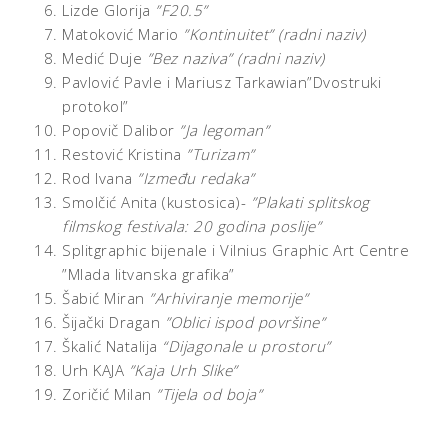
Lizde Glorija
”F20.5”
Matoković Mario
”Kontinuitet” (radni naziv)
Medić Duje
”Bez naziva” (radni naziv)
Pavlović Pavle i Mariusz Tarkawian”Dvostruki
protokol”
Popovič Dalibor
”Ja legoman”
Restović Kristina
”Turizam”
Rod Ivana
”Između redaka”
Smolčić Anita (kustosica)-
”Plakati splitskog
filmskog festivala: 20 godina poslije”
Splitgraphic bijenale i Vilnius Graphic Art Centre
”Mlada litvanska grafika”
Šabić Miran
”Arhiviranje memorije”
Šijački Dragan
”Oblici ispod površine”
Škalić Natalija
“Dijagonale u prostoru”
Urh KAJA
”Kaja Urh Slike”
Zoričić Milan
”Tijela od boja”