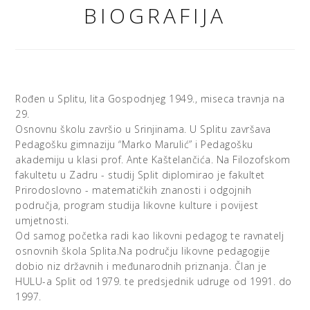
BIOGRAFIJA
Rođen u Splitu, lita Gospodnjeg 1949., miseca travnja na
29.
Osnovnu školu završio u Srinjinama. U Splitu završava
Pedagošku gimnaziju “Marko Marulić” i Pedagošku
akademiju u klasi prof. Ante Kaštelančića. Na Filozofskom
fakultetu u Zadru - studij Split diplomirao je fakultet
Prirodoslovno - matematičkih znanosti i odgojnih
područja, program studija likovne kulture i povijest
umjetnosti.
Od samog početka radi kao likovni pedagog te ravnatelj
osnovnih škola Splita.Na području likovne pedagogije
dobio niz državnih i međunarodnih priznanja. Član je
HULU-a Split od 1979. te predsjednik udruge od 1991. do
1997.