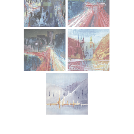
osobnost ličnosti neprijeporno predstavlja dug put
upoznavanja i prepoznavanja Osobe – Portreta.
Svaki dan objedinjuje nove i/ili stare susrete, nove i/ili
poznate portrete koji, (ne)slučajno otkrivaju svoja lica - a
mi, uočavamo li, i koliko uočavamo njihovu intimnu
kompleksnost pored vlastitog zaokupljanja stvarnošću,
banalnošću i bezdušjem.
Doživljaj(i) karaktera pojedinih bliskih ličnosti, autoru
postaju sredstvo i za autoocrt, subjektivnu protkanost
autobiografskih elemenata. Koliko se neobjektivna
uviđajnost svakoga od nas ogleda u zjenicama drugih
karaktera? Koje obrasce ponašanja ili razmišljanja
posuđujemo, a koji su formalizirano uobličenje naših
skrivenih intencija?
Sara Dodig