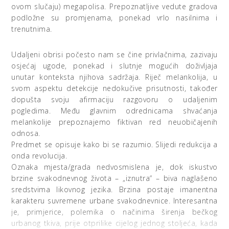
ovom slučaju) megapolisa. Prepoznatljive vedute gradova
podložne su promjenama, ponekad vrlo nasilnima i
trenutnima.
Udaljeni obrisi počesto nam se čine privlačnima, zazivaju
osjećaj ugode, ponekad i slutnje mogućih doživljaja
unutar konteksta njihova sadržaja. Riječ melankolija, u
svom aspektu detekcije nedokučive prisutnosti, također
dopušta svoju afirmaciju razgovoru o udaljenim
pogledima. Među glavnim odrednicama shvaćanja
melankolije prepoznajemo fiktivan red neuobičajenih
odnosa.
Predmet se opisuje kako bi se razumio. Slijedi redukcija a
onda revolucija.
Oznaka mjesta/grada nedvosmislena je, dok iskustvo
brzine svakodnevnog života – „iznutra“ – biva naglašeno
sredstvima likovnog jezika. Brzina postaje imanentna
karakteru suvremene urbane svakodnevnice. Interesantna
je, primjerice, polemika o načinima širenja bečkog
urbanog tkiva, prije otprilike cijelog jednog stoljeća, kada