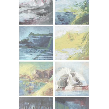
Dalibor Prančević
PORTRET
Portret. Jedan od najvažnijih motiva u povijesti umjetnosti
koji dvostrukim sagledavanjem ljudsku glavu - lice
predočava kroz uvriježenu ili karakternu ljepotu.
Prodiranje u osobnost, rušenje ustaljene estetike
reprezentativnog portreta, općenito sukob potonjeg s
intimnim, područje je zanimanja slikarove evokacije.
Reprezentativni portret podrazumijeva masku na koju
gledamo nametnutim očima, dok karakterna provokacija
traži nešto više. Udaljenost odnosno blizina ovih dviju
struja potiče na rasudbu samog promatrača, čime on,
postaje dio Portreta, postaje treće lice u priči. Sudeći
prema rečenome, kontekst Portreta počiva na
reprezentativnoj šabloni, koja ponavljanjem postaje
proizvod, subjekt bez lica. Razvoj šablonskog materijala u