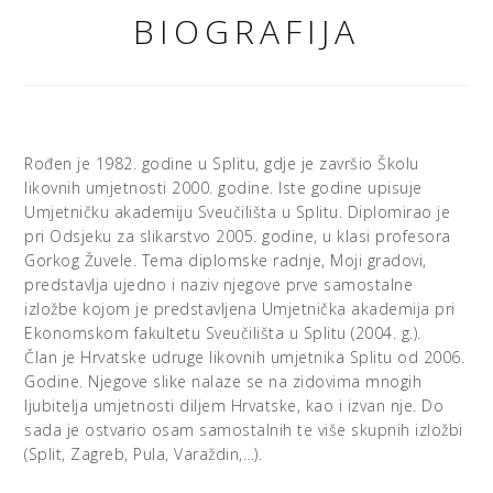
BIOGRAFIJA
Rođen je 1982. godine u Splitu, gdje je završio Školu
likovnih umjetnosti 2000. godine. Iste godine upisuje
Umjetničku akademiju Sveučilišta u Splitu. Diplomirao je
pri Odsjeku za slikarstvo 2005. godine, u klasi profesora
Gorkog Žuvele. Tema diplomske radnje, Moji gradovi,
predstavlja ujedno i naziv njegove prve samostalne
izložbe kojom je predstavljena Umjetnička akademija pri
Ekonomskom fakultetu Sveučilišta u Splitu (2004. g.).
Član je Hrvatske udruge likovnih umjetnika Splitu od 2006.
Godine. Njegove slike nalaze se na zidovima mnogih
ljubitelja umjetnosti diljem Hrvatske, kao i izvan nje. Do
sada je ostvario osam samostalnih te više skupnih izložbi
(Split, Zagreb, Pula, Varaždin,…).