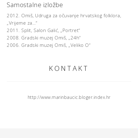
Samostalne izložbe
2012.
Omiš, Udruga za očuvanje hrvatskog folklora,
„Vrijeme za…“
2011.
Split, Salon Galić,
„Portret“
2008.
Gradski muzej Omiš,
„24h“
2006.
Gradski muzej Omiš,
„Veliko O“
KONTAKT
http://www.marinbaucic.bloger.index.hr