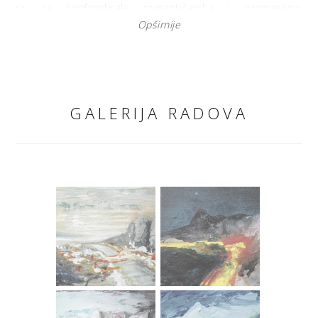
su se konfrontirale romantičarska i progresivno
futuristička ideja razvoja grada – aspekt pješaka sučeljava
Opširnije
se s onim automobila.
Doživljaj kretanja i „unutrašnje“ sadržine gradova, umjetnik
predstavlja tehnikom koja je u tradiciji, ponajprije
američkog slikarstva, potpunoma afirmirala trenutak i
GALERIJA RADOVA
slučaj – dripping. Razni se, potom, slojevi podslikavanja
evidentiraju na površini slikarska intervencije, sugerirajući
nestalnost, dinamizam. Svjetla velegrada stapaju se duž
zatamnjenih gradskih komunikacija, čineći vidljivim pravac
kretnja onoga koji doživljava – vozeći se ne pješačeći!
Iluzija fiksiranog trenutka i neumitna brzina promjena
najevidentniji je par odnosa ovih slikarskih kompozicija.
Deskriptivan doživljaj grada, nesrazmjerno umanjen na
slikarskom platnu, biva nadjačan emocionalnim
doživljajem predstavljenim kroz slikarevu akciju šireg polja
zastupljenosti.