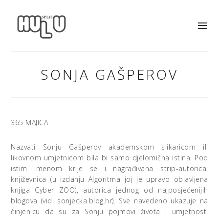
SONJA GAŠPEROV
365 MAJICA
Nazvati Sonju Gašperov akademskom slikaricom ili
likovnom umjetnicom bila bi samo djelomična istina. Pod
istim imenom krije se i nagrađivana strip-autorica,
književnica (u izdanju Algoritma joj je upravo objavljena
knjiga Cyber ZOO), autorica jednog od najposjećenijih
blogova (vidi sonjecka.blog.hr). Sve navedeno ukazuje na
činjenicu da su za Sonju pojmovi života i umjetnosti