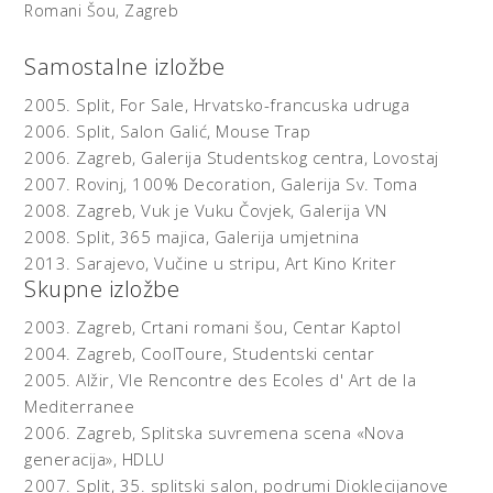
Romani Šou, Zagreb
Tako se, uz posvetu povijesnim uzorima, na ono vječito
pitanje "što se time želi reći" odgovara u stripovskim
Samostalne izložbe
oblačićima i prepoznatljivim, iako kulturalno kodiranim
prizorima. U njima se preodjeveni ljudi u vučjoj koži
2005.
Split,
For Sale, Hrvatsko-francuska udruga
prepuštaju porocima, nižim strastima, ali se i zapitkuju o
2006.
Split, Salon Galić,
Mouse Trap
smislu svoga djelovanja i mjestu pod zvijezdama. Moral je
2006.
Zagreb, Galerija Studentskog centra,
Lovostaj
poljuljan humorom i sitnom subverzijom, a povijesni
2007.
Rovinj,
100% Decoration, Galerija Sv. Toma
'pučki' elementi zamijenjeni su generacijskim vizualnim
2008.
Zagreb,
Vuk je Vuku Čovjek, Galerija VN
žargonom i aluzijama.
2008.
Split,
365 majica, Galerija umjetnina
No gdje su se skrile prave 'vučine'? Neposredniji životinjski
svijet uzmaknuo je pred zvijerima koje su iz kaprica
2013.
Sarajevo,
Vučine u stripu, Art Kino Kriter
Skupne izložbe
prisvojile njihovo krzno, i poput strašne legende o
vukodlaku, kaljaju časno životinjsko ime. Iako u nešto
2003.
Zagreb,
Crtani romani šou, Centar Kaptol
manje sramnim rabotama. Više o prijetvornom
2004.
Zagreb,
CoolToure, Studentski centar
društvancu tamo gdje je vuk vuku čovjek i gdje se
2005.
Alžir,
VIe Rencontre des Ecoles d' Art de la
namjesto vuka u janjećoj koži čovjek skriva u vučjoj,
Mediterranee
pročitajte na blogu http://sonjecka.blog.hr
2006.
Zagreb,
Splitska suvremena scena «Nova
generacija», HDLU
Jasna Jakšić
2007.
Split,
35. splitski salon, podrumi Dioklecijanove