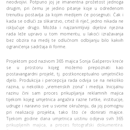
neodvojivi. Potpuno joj je imanentna prožetost jednoga
drugim, pri čemu je jedino pitanje koje u određenom
trenutku postavlja za kojim medijem će posegnuti. Čak i
kada se odluči za slikarstvo, crtež ili riječ, jedno nikada ne
isključuje drugo. Možda i najzanimljiviji dijelovi njezina
rada leže upravo u tom momentu, u lakoći izražavanja
bez obzira na medij te odlučnom odbijanju bilo kakvih
ograničenja sadržaja ili forme.
Projektom pod nazivom 365 majica Sonja Gašperov kreće
se u prostoru kojeg možemo prepoznati kao
postavangardni projekt, tj. postkonceptualno umjetničko
djelo. Produkcija i percepcija rada odvija se na nekoliko
razina, u nekoliko „vremenskih zona“ i medija. Inicijalnu
razinu čini sam proces prikupljanja reklamnih majica
tijekom kojeg umjetnica angažira razne tvrtke, institucije,
udruge i naravno sve u svome okruženju, da joj pomognu
pri realizaciji projekta, tako što će donirati majice.
Tijekom godine dana umjetnica uistinu odijeva svih 365
prikupljenih majica, a proces fotografski dokumentira.