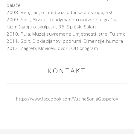
palače
2008.
Beograd,
6. međunarodni salon stripa, SKC
2009.
Split, Akvarij,
Readymade-rukotvorina-igračka…
razmišljanja o skulpturi, 36. Splitski Salon
2010.
Pula, Muzej suvremene umjetnosti Istre,
Tu smo
2011.
Split, Dioklecijanovi podrumi,
Dimenzije humora
2012.
Zagreb, Klovićevi dvori,
Off program
KONTAKT
https://www.facebook.com/VucineSonjaGasperov