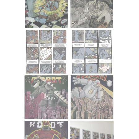
svakodnevno izloženi. No, u daljnjem procesu ona
prihvaćanjem takve situacije potpuno otpušta vezanost
za sadržaj i ludičkim procesima, prelascima iz medija u
medij, poigravanjem situacijama i trajanjima, dolazi do
zaigranog, slojevitog i dobro promišljenog rada.
Jasminka Babić
ROBOT
U istočnjačkoj kulturi i umjetnosti (manga stripovi, anime,
filmovi, kolekcionarske igračke) pronalazi se cijeli niz
razno dizajniranih divovskih robota od kojih nam je
najpoznatiji Tetsujin. Scenarij i smisao postojanja tih
robota uvijek je zamišljen kroz međusobnu borbu,
natjecanje u veličini i nemar za okolinu. Ručno
pisanim/slikanim fontovima (često korišteni šezdesetih
godina) ispisujem naslove Personal robot te tako slike
tretiram kao postere, vintage naslovnice ili ambalažu