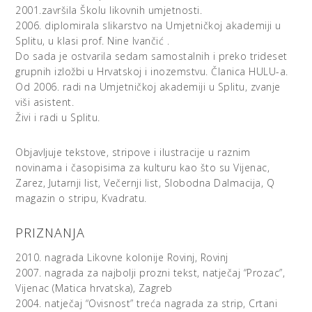
2001.završila Školu likovnih umjetnosti.
protagonisti ovih moralizatorskih basni dvonošci, i da je
2006. diplomirala slikarstvo na Umjetničkoj akademiji u
njihovo stanište prije džungla na asfaltu nego prostrana
Splitu, u klasi prof. Nine Ivančić .
stepa. Detalj koji nosi ključ za čitanje ovih slikovnih
Do sada je ostvarila sedam samostalnih i preko trideset
prispodobi tanka je traka posred trbuha svake životinje –
grupnih izložbi u Hrvatskoj i inozemstvu. Članica HULU-a.
u njemu se prepoznaje i patentni zatvarač. Njegovo nas
Od 2006. radi na Umjetničkoj akademiji u Splitu, zvanje
povlačenje vodi iz basne u parabolu.
viši asistent.
Vučji je kostim tek izlika za studiju karaktera, tvrdi
Živi i radi u Splitu.
autorica. Iako je njezin figurativni odabir stiliziranih
životinja višestruko opravdan – od basni kao drevnih
studija karaktera, često prikazivanih u pučkom slikarstvu
Objavljuje tekstove, stripove i ilustracije u raznim
pa sve do disneyevske animacije. Poučan, skoro pa
novinama i časopisima za kulturu kao što su Vijenac,
propovjednički karakter slika svog najpoznatijeg
Zarez, Jutarnji list, Večernji list, Slobodna Dalmacija, Q
prethodnika iz povijesti umjetnosti ima vjerojatno u
magazin o stripu, Kvadratu.
Britancu Williamu Hogarthu, koji je svojim britkim i
satiričnim platnima secirao društvenu stvarnost Londona
PRIZNANJA
početkom osamnaestog stoljeća, u osvit prosvjetiteljstva.
2010. nagrada Likovne kolonije Rovinj, Rovinj
Stripovski format, konačno, uglavljen u novine ili blog,
2007. nagrada za najbolji prozni tekst, natječaj “Prozac”,
trebao bi dati još pokoje razjašnjenje. Iako je vjerojatnije
Vijenac (Matica hrvatska), Zagreb
da će vas do suza nasmijati.
2004. natječaj “Ovisnost” treća nagrada za strip, Crtani