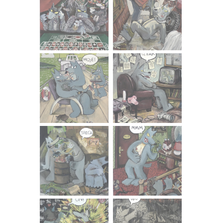
u, ili točnije na, Galeriji umjetnina ide i korak dalje. Majice
su obješene na tiramolima postavljenim ispod uredskih
prozora. Sam izgled stare zgrade Galerije umjetnina,
prvotno namijenjen stanovanju, pridonosi subverzivnosti
rada. On se kao umjetničko djelo može iščitati tek kada
se zna da je riječ o kulturnoj ustanovi a ne stambenoj
zgradi, i naravno nakon shvaćanja činjenice da je riječ
isključivo o reklamnim majicama. S druge strane,
reklamne majice postavljene na fasadu mogu se iščitati i
kao komentar na sve učestalije korištenje gradske
arhitekture u reklamne svrhe. Na idejnoj razini, logotipovi
na majicama preuzimaju ulogu vizualno agresivnih
billboarda koji polako zagušuju prostor suvremenog
grada.
Očito da u osnovi poticaja za Sonjin projekt stoji kritika
konzumerizma. No ipak, odrediti ga samo takvim bila bi
neizmjerna šteta. Jer umjetnicu zanima trenutak u kojem
sama potpuno svjesno, pristaje biti nečija reklama, bez
mogućnosti marketinške manipulacije kojoj smo svi