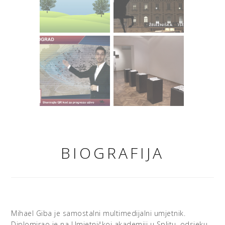
BIOGRAFIJA
Mihael Giba je samostalni multimedijalni umjetnik.
Diplomirao je na Umjetničkoj akademiji u Splitu, odsjeku