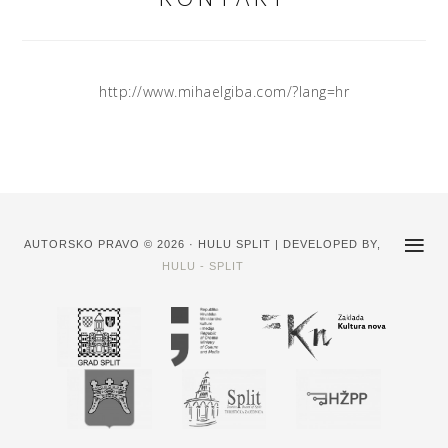
http://www.mihaelgiba.com/?lang=hr
AUTORSKO PRAVO © 2026 · HULU SPLIT | DEVELOPED BY,
HULU - SPLIT